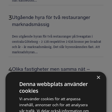
haft kännedom...
3
Utgående hyra för två restauranger
marknadsmässig
Den utgående hyran för två restauranger på Sveagatan i
centrala Göteborg – 2 128 respektive 2 636 kronor per kvadrat
och år – är marknadsmässig. Det slår hyresnämnden fast. Att
marknadshyran...
4
Olika fastigheter men samma nät –
solceller separata anläggningar
×
Denna webbplats använder
Solceller som installeras på olika fastigheter inom ett
cookies
bostadsområde och som ansluts till ett samägt internt
Vi använder cookies för att anpassa
lågspänningsnät för delning av energi utgör separata
anläggningar i...
innehåll, annonser och för att analysera
vår trafik. Vi delar också information om