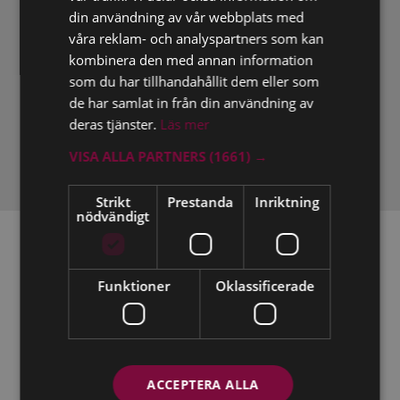
din användning av vår webbplats med
5
Förlorar lägenhet efter försening med 90
våra reklam- och analyspartners som kan
procent av hyrorna
kombinera den med annan information
som du har tillhandahållit dem eller som
Hyresgästen hade betalat hyran för sent nio av de tio månader
de har samlat in från din användning av
han hyrt lägenheten i Sandviken. Försummelserna fortsatte
deras tjänster.
Läs mer
efter såväl rättelseanmaning som uppsägning. Nu förlorar han
VISA ALLA PARTNERS
(1661) →
lägenheten.
Strikt
Prestanda
Inriktning
nödvändigt
Funktioner
Oklassificerade
ACCEPTERA ALLA