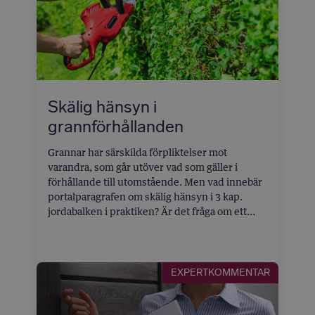
Skälig hänsyn i
grannförhållanden
Grannar har särskilda förpliktelser mot
varandra, som går utöver vad som gäller i
förhållande till utomstående. Men vad innebär
portalparagrafen om skälig hänsyn i 3 kap.
jordabalken i praktiken? Är det fråga om ett
generellt aktsamhetskrav, eller kan
bestämmelsen utgöra grund för skadestånds-
eller förbudstalan – och hur förhåller den sig till
miljöbalken? Michelle Hesselbrandt och Emma
EXPERTKOMMENTAR
Juhlin utforskar regelverket, med nedslag i
såväl ny som äldre praxis.