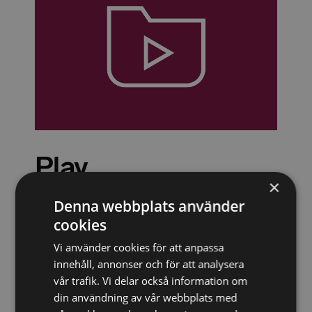
Play
×
Denna webbplats använder
Flexibelt lärande – nyheter i
cookies
streamingformat när och var som helst
Kunskapsbank – stort arkiv med över 800
Vi använder cookies för att anpassa
avsnitt
innehåll, annonser och för att analysera
Advokatsamfundets utbildningskrav – följer
vår trafik. Vi delar också information om
riktlinjerna för e-learning
din användning av vår webbplats med