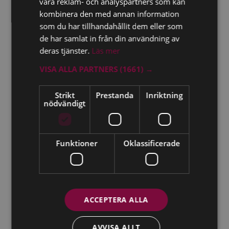
våra reklam- och analyspartners som kan
LÄS MER
kombinera den med annan information
som du har tillhandahållit dem eller som
de har samlat in från din användning av
deras tjänster.
Läs mer
VISA ALLA PARTNERS
(1661) →
Strikt
Prestanda
Inriktning
nödvändigt
Funktioner
Oklassificerade
ACCEPTERA ALLA
Expertkommentarer
AVVISA ALLT