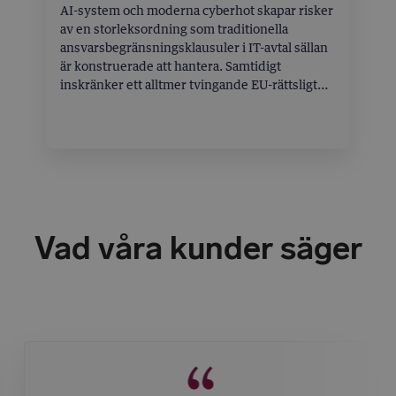
AI-system och moderna cyberhot skapar risker
av en storleksordning som traditionella
ansvarsbegränsningsklausuler i IT-avtal sällan
är konstruerade att hantera. Samtidigt
inskränker ett alltmer tvingande EU-rättsligt
regelverk – med AI Act, Cyber Resilience Act
och NIS 2-direktivet i spetsen – parternas frihet
att fördela ansvar genom avtalet. Agne
Lindberg och Rebecka Undén analyserar hur
ansvarsbegränsningar bör utformas för att vara
både kommersiellt rimliga och rättsligt hållbara
i denna nya verklighet.
Vad våra kunder säger