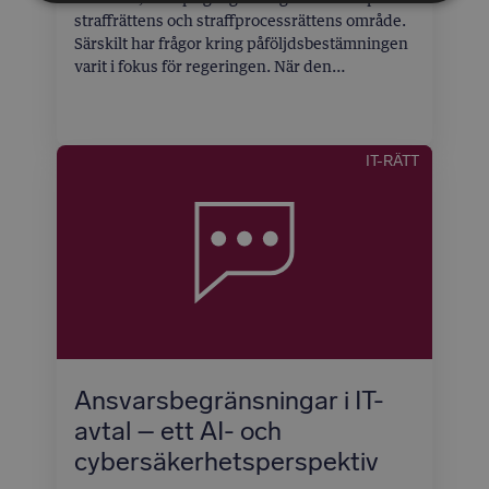
straffrättens och straffprocessrättens område.
Särskilt har frågor kring påföljdsbestämningen
varit i fokus för regeringen. När den
innevarande mandatperioden nu närmar sig
sitt slut är lagstiftningstakten mycket hög.
Martin Borgeke redovisar här de senare årens
lagstiftningsåtgärder och fokuserar särskilt på
IT-RÄTT
det som har skett under den allra senaste
tiden.
Martin Borgeke
Ansvarsbegränsningar i IT-
avtal – ett AI- och
cybersäkerhetsperspektiv