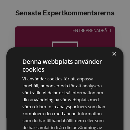
Senaste Expertkommentarerna
ENTREPRENADRÄTT
×
Denna webbplats använder
cookies
Vi använder cookies för att anpassa
innehåll, annonser och för att analysera
vår trafik. Vi delar också information om
Preskriptionsavbrott inom
din användning av vår webbplats med
konsulträtten – ABK 09
våra reklam- och analyspartners som kan
I kommersiella avtal är det relativt vanligt att
kombinera den med annan information
parterna avtalar om särskilda frister för
som du har tillhandahållit dem eller som
preskription, som är kortare än dem enligt
de har samlat in från din användning av