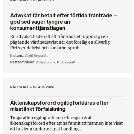
Advokat får betalt efter förtida frånträde –
god sed väger tyngre än
konsumenttjänstlagen
En advokat hade rätt att frånträda ett uppdrag i en
pågående vårdnadstvist när det förelåg en allvarlig
förtroendebrist och samarbetsprob...
Instans
Växjö tingsrätt
Rättsområden
Affärsjuridik
,
Processrätt
RÄTTSFALL
06 AUG 2026
Äktenskapsförord ogiltigförklaras efter
misstänkt förfalskning
Tingsrätten ogiltigförklarar ett registrerat
äktenskapsförord efter att ha funnit att mannen inte visat
att hustrun undertecknat handling...