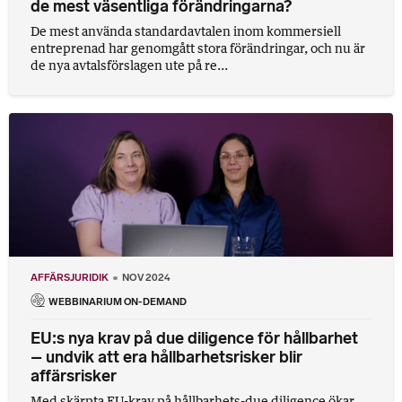
de mest väsentliga förändringarna?
De mest använda standardavtalen inom kommersiell
entreprenad har genomgått stora förändringar, och nu är
de nya avtalsförslagen ute på re...
AFFÄRSJURIDIK
NOV 2024
WEBBINARIUM ON-DEMAND
EU:s nya krav på due diligence för hållbarhet
– undvik att era hållbarhetsrisker blir
affärsrisker
Med skärpta EU-krav på hållbarhets-due diligence ökar