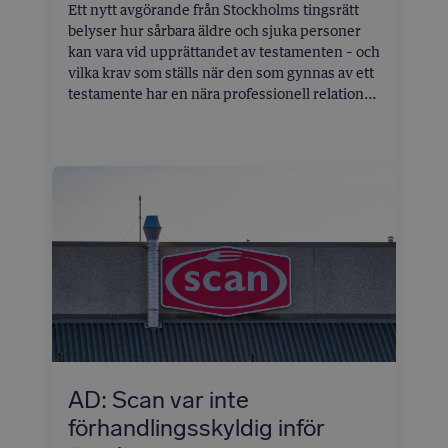
Ett nytt avgörande från Stockholms tingsrätt
belyser hur sårbara äldre och sjuka personer
kan vara vid upprättandet av testamenten – och
vilka krav som ställs när den som gynnas av ett
testamente har en nära professionell relation
till testator. Fallet rör en äldre kvinna vars sista
vilja kom att ifrågasättas av hennes familj.
Resultatet blev att testamentet
ogiltigförklarades, och advokaten som stod
som förmånstagare fick stå för
rättegångskostnaderna.
AD: Scan var inte
förhandlingsskyldig inför