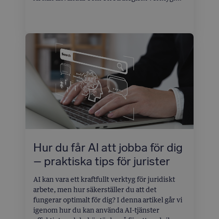
AI som en strategisk partner
AI är inte här för att ersätta dig som jurist – den
är här för att göra dig mer effektiv. Mänsklig
expertis är fortsatt avgörande, särskilt i
komplexa bedömningar och etiska frågor.
Hur du får AI att jobba för dig
– praktiska tips för jurister
AI kan vara ett kraftfullt verktyg för juridiskt
arbete, men hur säkerställer du att det
fungerar optimalt för dig? I denna artikel går vi
igenom hur du kan använda AI-tjänster