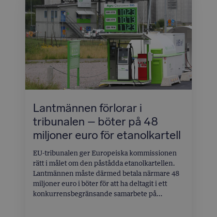
kronor.
Lantmännen förlorar i
tribunalen – böter på 48
miljoner euro för etanolkartell
EU-tribunalen ger Europeiska kommissionen
rätt i målet om den påstådda etanolkartellen.
Lantmännen måste därmed betala närmare 48
miljoner euro i böter för att ha deltagit i ett
konkurrensbegränsande samarbete på
etanolmarknaden. Böterna beslutades av
kommissionen i december 2023 och riktades