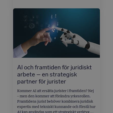
Funktionen använder avancerad textextraktion
och analys för att snabbt tolka avtal, rättsfall
eller andra juridiska texter.
AI och framtiden för juridiskt
arbete – en strategisk
partner för jurister
Kommer AI att ersätta jurister i framtiden? Nej
– men den kommer att förändra yrkesrollen.
Framtidens jurist behöver kombinera juridisk
expertis med tekniskt kunnande och förstå hur
AI kan användas som ett strategiskt verktyg.