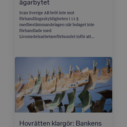
ägarbytet
Scan Sverige AB bröt inte mot
förhandlingsskyldigheten i 11 §
medbestämmandelagen när bolaget inte
förhandlade med
Livsmedelsarbetareförbundet inför att
moderbolaget HKScan Oyj sålde aktierna i Scan
till Lantmännen. Det slår Arbetsdomstolen fast.
Även påståenden om bristande förhandling vid
en senare polsk aktieöverlåtelse och ett
leverantörsavtal avvisas – eftersom frågorna
inte tvisteförhandlats enligt
förhandlingsordningen.
Hovrätten klargör: Bankens