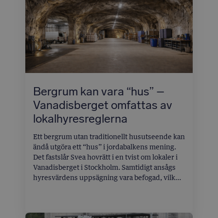
Bergrum kan vara “hus” –
Vanadisberget omfattas av
lokalhyresreglerna
Ett bergrum utan traditionellt husutseende kan
ändå utgöra ett “hus” i jordabalkens mening.
Det fastslår Svea hovrätt i en tvist om lokaler i
Vanadisberget i Stockholm. Samtidigt ansågs
hyresvärdens uppsägning vara befogad, vilket
innebär att hyresgästen inte har rätt till
ersättning och i stället får stå för
rättegångskostnader på omkring fyra miljoner