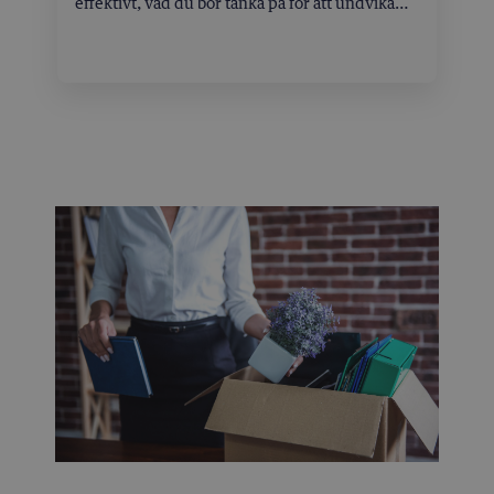
effektivt, vad du bör tänka på för att undvika
felaktiga svar och hur du anpassar AI till ditt
arbetsflöde.
Enkel integration och användarvänlighet
En juridisk AI-tjänst ska vara lätt att använda
och smidigt kunna integreras i befintliga
system. Ingen vill behöva lära sig en
komplicerad plattform – AI ska vara ett verktyg,
inte en belastning.