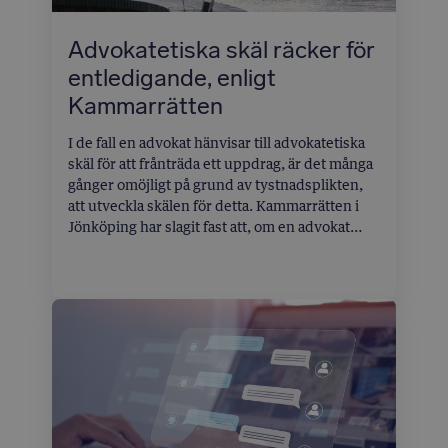
transaktionerna.
Advokatetiska skäl räcker för
entledigande, enligt
Kammarrätten
I de fall en advokat hänvisar till advokatetiska
skäl för att frånträda ett uppdrag, är det många
gånger omöjligt på grund av tystnadsplikten,
att utveckla skälen för detta. Kammarrätten i
Jönköping har slagit fast att, om en advokat
hänvisar till advokatetiska skäl för att frånträda
ett uppdrag, ska domstolen i princip godta
detta utan närmare prövning. Beslutet
understryker den vikt som läggs vid
advokatens yrkesetiska bedömning och
tystnadsplikt.