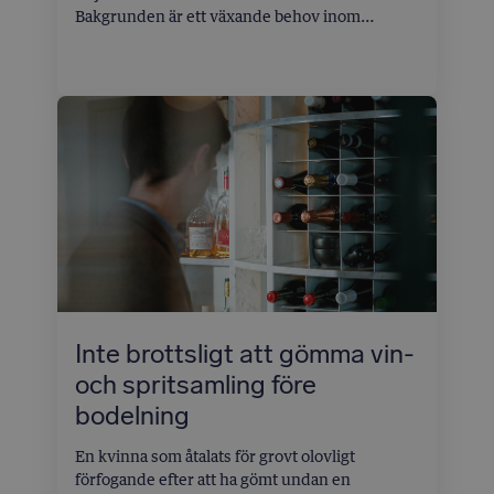
Bakgrunden är ett växande behov inom
advokatkåren att kunna skilja seriösa,
metodnära och ansvarsfulla AI-lösningar från
mer ytliga tillämpningar. Advokatsamfundets
val föregicks av dialoger och en noggrann
genomgång av hur olika AI-lösningar förhåller
sig till juridisk metod, källkritik och
professionellt ansvar.
Inte brottsligt att gömma vin-
och spritsamling före
bodelning
En kvinna som åtalats för grovt olovligt
förfogande efter att ha gömt undan en