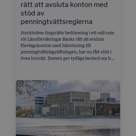
rätt att avsluta konton med
stöd av
penningtvättsreglerna
Stockholms tingsrätts bedömning i ett mål som
rör Länsförsäkringar Banks rätt att avsluta
företagskonton med hänvisning till
penningtvättslagstiftningen, har nu fått stöd i
Svea hovrätt. Domen ger tydliga besked om hur
långt bankens skyldighet att agera går när
kundkännedomen brister.
Två bolag i hälso- och sjukvårdsbranschen,
Scandinavian Healthcare Alliance (SHA) och
SwecomedPharma (SWP), var kunder i
Länsförsäkringar Bank. Under sommaren 2018
reagerade banken på flera ovanliga
transaktioner, bland annat en stor betalning
från USA och en stoppad överföring från
Saudiarabien till bolagens moderbolag
Swecomed. Banken begärde då in mer
information om verksamheten och