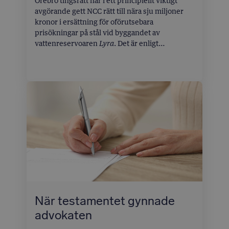
Örebro tingsrätt har i ett principiellt viktigt
avgörande gett NCC rätt till nära sju miljoner
kronor i ersättning för oförutsebara
prisökningar på stål vid byggandet av
vattenreservoaren
. Det är enligt
Lyra
Setterwalls Advokatbyrå första gången sedan
1970-talet som ersättning enligt AB 04 för
onormala prisförändringar utdöms.
När testamentet gynnade
advokaten