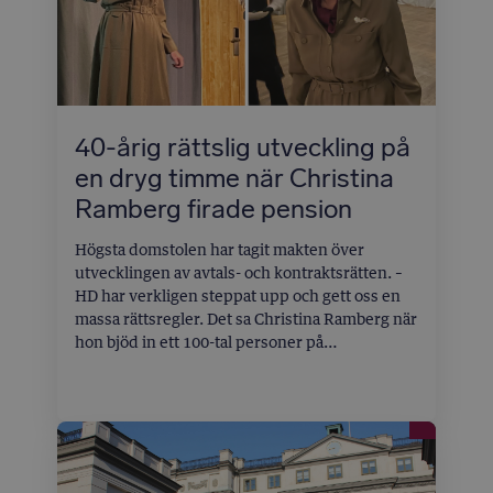
40-årig rättslig utveckling på
en dryg timme när Christina
Ramberg firade pension
Högsta domstolen har tagit makten över
utvecklingen av avtals- och kontraktsrätten. –
HD har verkligen steppat upp och gett oss en
massa rättsregler. Det sa Christina Ramberg när
hon bjöd in ett 100-tal personer på
Hasselbacken på måndagen för att fira att hon
blivit professor emeritus. BG Institute filmade
föreläsningen och vi intervjuade bland andra
Christina Rambergs första student och ett
justitieråd om hennes betydelse för svensk
juridik.