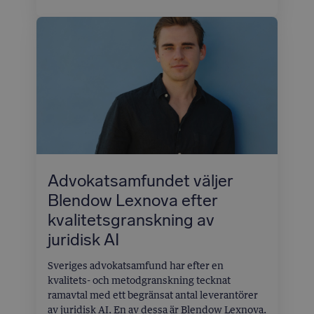
mot Lantmännen ek för och Lantmännen
Biorefineries AB. Enligt kommissionen hade
bolagen samordnat sitt agerande och utbytt
känslig information för att manipulera priserna
på etanol, till skada för konkurrensen på
marknaden.
Advokatsamfundet väljer
Blendow Lexnova efter
kvalitetsgranskning av
juridisk AI
Sveriges advokatsamfund har efter en
kvalitets- och metodgranskning tecknat
ramavtal med ett begränsat antal leverantörer
av juridisk AI. En av dessa är Blendow Lexnova.