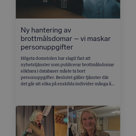
Ny hantering av
brottmålsdomar – vi maskar
personuppgifter
Högsta domstolen har slagit fast att
nyhetstjänster som publicerar brottmålsdomar
sökbara i databaser måste ta bort
personuppgifter. Beslutet gäller tjänster där
det går att söka på enskilda individer många år
bakåt i tiden, så kallade bakgrundskontroller.
Blendow Lexnova har aldrig haft för avsikt att
leverera en sådan tjänst. Vi har alltid gjort ett
urval av brottmålsdomar baserat på juridisk
relevans, vilket innebär att de flesta domar
gallras bort.