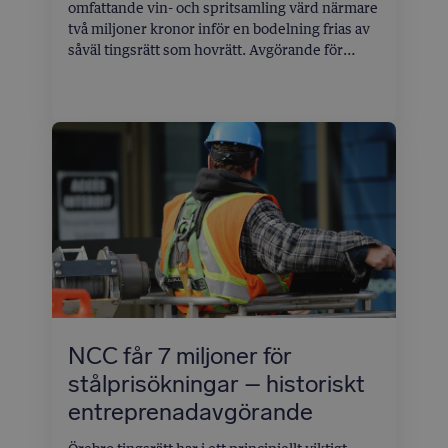
omfattande vin- och spritsamling värd närmare
två miljoner kronor inför en bodelning frias av
såväl tingsrätt som hovrätt. Avgörande för
domstolarnas bedömning var att egendomen
ännu inte hade individualiserats genom
lottläggning, vilket krävs för att brottet ska vara
fullbordat.
NCC får 7 miljoner för
stålprisökningar – historiskt
entreprenadavgörande