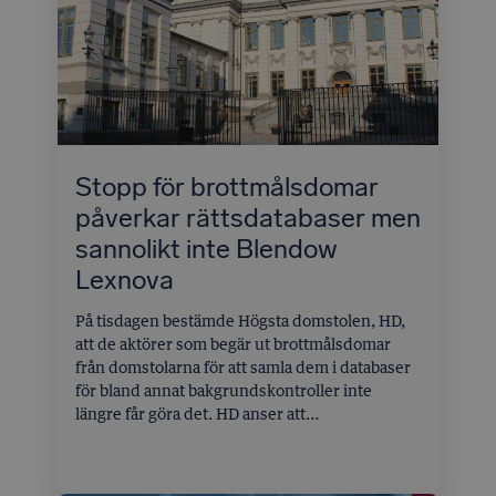
Stopp för brottmålsdomar
påverkar rättsdatabaser men
sannolikt inte Blendow
Lexnova
På tisdagen bestämde Högsta domstolen, HD,
att de aktörer som begär ut brottmålsdomar
från domstolarna för att samla dem i databaser
för bland annat bakgrundskontroller inte
längre får göra det. HD anser att
integritetsintresset ska beaktas och att
aktörerna måste rätta sig efter GDPR.