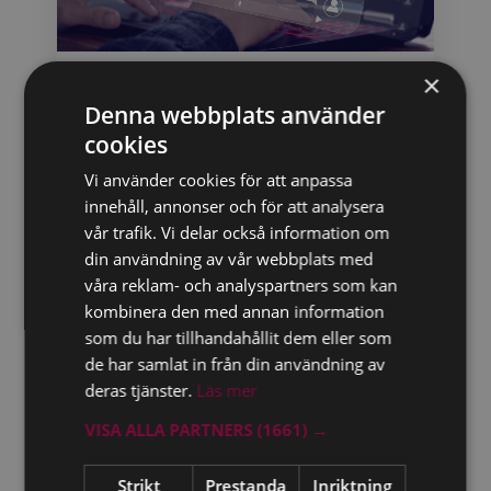
×
Legal Assistant – nu
Denna webbplats använder
uppdaterad och mer effektiv
cookies
Blendow Lexnovas AI-tjänst har tagit ett stort
Vi använder cookies för att anpassa
kliv framåt. Den uppdaterade versionen av
innehåll, annonser och för att analysera
Legal Assistant är nu ännu mer användarvänlig
vår trafik. Vi delar också information om
och flexibel – skräddarsydd för det du som
jurist behöver. Med förbättrat gränssnitt,
din användning av vår webbplats med
starkare språkmodell och smartare funktioner
våra reklam- och analyspartners som kan
blir den ett oumbärligt verktyg för både analys
kombinera den med annan information
och rådgivning.
som du har tillhandahållit dem eller som
de har samlat in från din användning av
deras tjänster.
Läs mer
VISA ALLA PARTNERS
(1661) →
Strikt
Prestanda
Inriktning