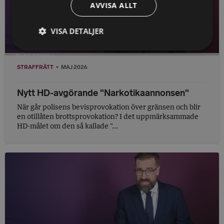
AVVISA ALLT
VISA DETALJER
STRAFFRÄTT
MAJ 2026
Nytt HD-avgörande "Narkotikaannonsen"
När går polisens bevisprovokation över gränsen och blir
en otillåten brottsprovokation? I det uppmärksammade
HD-målet om den så kallade "...