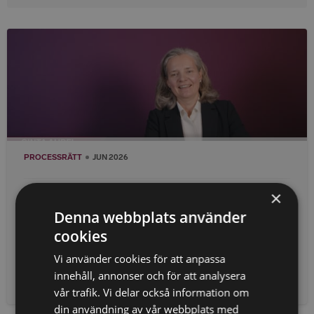
PROCESSRÄTT
JUN 2026
Klander av skiljedom - rättsregler, grunder
×
och process
Denna webbplats använder
I avsnittet redogör advokat Ginta Ahrel för de centrala
cookies
reglerna om klander och ogiltighet av skiljedom. Fokus
ligger på när en skiljedom...
Vi använder cookies för att anpassa
innehåll, annonser och för att analysera
ADVOKAT – UTBILDNINGSINTYG
vår trafik. Vi delar också information om
din användning av vår webbplats med