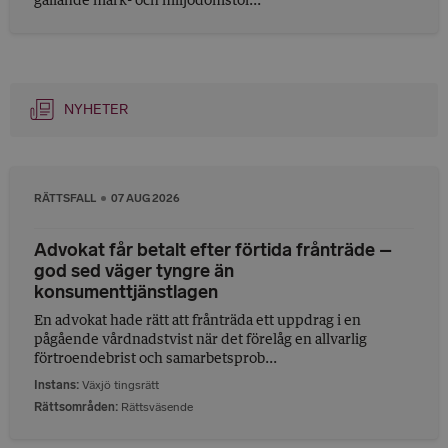
NYHETER
RÄTTSFALL
07 AUG 2026
Advokat får betalt efter förtida frånträde –
god sed väger tyngre än
konsumenttjänstlagen
En advokat hade rätt att frånträda ett uppdrag i en
pågående vårdnadstvist när det förelåg en allvarlig
förtroendebrist och samarbetsprob...
Instans
Växjö tingsrätt
Rättsområden
Rättsväsende