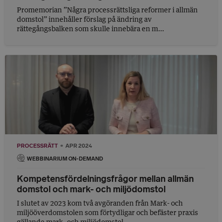
Promemorian ”Några processrättsliga reformer i allmän
domstol” innehåller förslag på ändring av
rättegångsbalken som skulle innebära en m...
PROCESSRÄTT
APR 2024
WEBBINARIUM ON-DEMAND
Kompetensfördelningsfrågor mellan allmän
domstol och mark- och miljödomstol
I slutet av 2023 kom två avgöranden från Mark- och
miljööverdomstolen som förtydligar och befäster praxis
gällande mark- och miljödomstol...