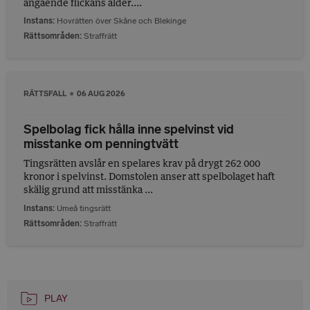
angående flickans ålder....
Instans
Hovrätten över Skåne och Blekinge
Rättsområden
Straffrätt
RÄTTSFALL
06 AUG 2026
Spelbolag fick hålla inne spelvinst vid
misstanke om penningtvätt
Tingsrätten avslår en spelares krav på drygt 262 000
kronor i spelvinst. Domstolen anser att spelbolaget haft
skälig grund att misstänka ...
Instans
Umeå tingsrätt
Rättsområden
Straffrätt
PLAY