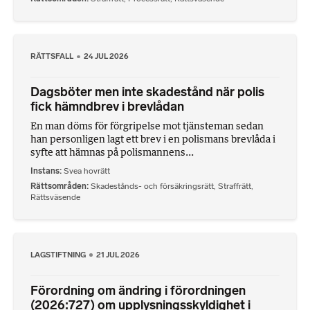
RÄTTSFALL
24 JUL 2026
Dagsböter men inte skadestånd när polis
fick hämndbrev i brevlådan
En man döms för förgripelse mot tjänsteman sedan
han personligen lagt ett brev i en polismans brevlåda i
syfte att hämnas på polismannens...
Instans
Svea hovrätt
Rättsområden
Skadestånds- och försäkringsrätt
,
Straffrätt
,
Rättsväsende
LAGSTIFTNING
21 JUL 2026
Förordning om ändring i förordningen
(2026:727) om upplysningsskyldighet i