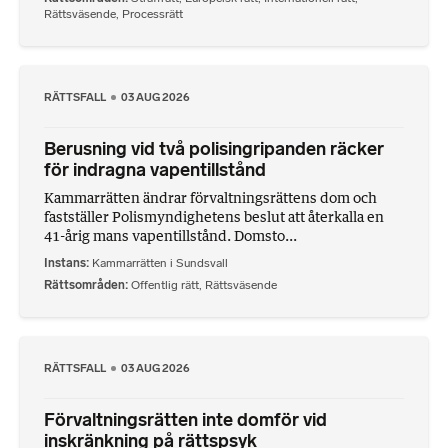
Rättsväsende
,
Processrätt
RÄTTSFALL
03 AUG 2026
Berusning vid två polisingripanden räcker
för indragna vapentillstånd
Kammarrätten ändrar förvaltningsrättens dom och
fastställer Polismyndighetens beslut att återkalla en
41-årig mans vapentillstånd. Domsto...
Instans
Kammarrätten i Sundsvall
Rättsområden
Offentlig rätt
,
Rättsväsende
RÄTTSFALL
03 AUG 2026
Förvaltningsrätten inte domför vid
inskränkning på rättspsyk