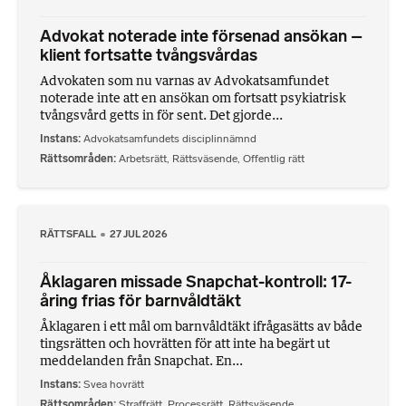
Advokat noterade inte försenad ansökan –
klient fortsatte tvångsvårdas
Advokaten som nu varnas av Advokatsamfundet
noterade inte att en ansökan om fortsatt psykiatrisk
tvångsvård getts in för sent. Det gjorde...
Instans
Advokatsamfundets disciplinnämnd
Rättsområden
Arbetsrätt
,
Rättsväsende
,
Offentlig rätt
RÄTTSFALL
27 JUL 2026
Åklagaren missade Snapchat-kontroll: 17-
åring frias för barnvåldtäkt
Åklagaren i ett mål om barnvåldtäkt ifrågasätts av både
tingsrätten och hovrätten för att inte ha begärt ut
meddelanden från Snapchat. En...
Instans
Svea hovrätt
Rättsområden
Straffrätt
,
Processrätt
,
Rättsväsende