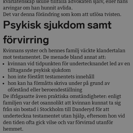
kvarlåtenskap skulle tillfalla advokaten själv, eller hans
arvingar om han hunnit avlida.
Det var denna förändring som kom att utlösa tvisten.
Psykisk sjukdom samt
förvirring
Kvinnans syster och hennes familj väckte klandertalan
mot testamentet. De menade bland annat att:
kvinnan vid tidpunkten för undertecknandet led av en
tilltagande psykisk sjukdom
hon inte förstått testamentets innehåll
hon kan ha förmåtts skriva under på grund av
oförstånd eller beroendeställning
De ifrågasatte även praktiska omständigheter: enligt
familjen var det osannolikt att kvinnan kunnat ta sig
från sin bostad i Stockholm till Danderyd för att
underteckna testamentet utan hjälp, eftersom hon vid
den tiden ofta gick vilse och var förvirrad utanför
hemmet.