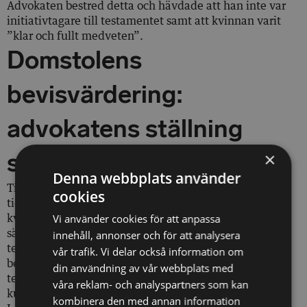
Advokaten bestred detta och hävdade att han inte var
initiativtagare till testamentet samt att kvinnan varit
”klar och fullt medveten”.
Domstolens
bevisvärdering:
advokatens ställning
spelar roll
×
Denna webbplats använder
Tingsrätten konstaterade att advokaten, genom sitt
cookies
tidigare uppdrag och sin långvariga kontakt med
kvinnan, hade en förtroendeställning som måste få
Vi använder cookies för att anpassa
särskild betydelse vid bevisvärderingen. När
innehåll, annonser och för att analysera
testamentstagaren är någon som står i
vår trafik. Vi delar också information om
beroendeställning eller har maktposition gentemot
din användning av vår webbplats med
testator, ställs ofta högre krav på att testatorns vilja ska
våra reklam- och analyspartners som kan
kunna styrkas.
kombinera den med annan information