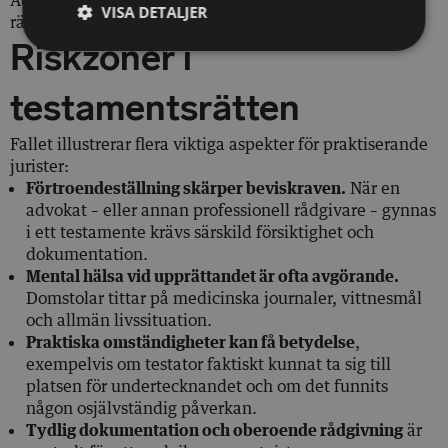
Advokaten fick dessutom betala kärandenas
VISA DETALJER
rättegångskostnader om cirka 375 000 kronor.
Riskzoner i
testamentsrätten
Fallet illustrerar flera viktiga aspekter för praktiserande
jurister:
Förtroendeställning skärper beviskraven.
När en
advokat – eller annan professionell rådgivare – gynnas
i ett testamente krävs särskild försiktighet och
dokumentation.
Mental hälsa vid upprättandet är ofta avgörande.
Domstolar tittar på medicinska journaler, vittnesmål
och allmän livssituation.
Praktiska omständigheter kan få betydelse
,
exempelvis om testator faktiskt kunnat ta sig till
platsen för undertecknandet och om det funnits
någon osjälvständig påverkan.
Tydlig dokumentation och oberoende rådgivning
är