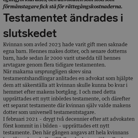
förmånstagare fick stå för rättegångskostnaderna.
Testamentet ändrades i
slutskedet
Kvinnan som avled 2023 hade varit gift men saknade
egna barn. Hennes makes dotter, och senare dotterns
barn, hade sedan år 2000 varit utsedda till hennes
arvtagare genom flera tidigare testamenten.
När makarna ursprungligen skrev sina
testamentshandlingar anlitades en advokat som hjälpte
dem att säkerställa att kvinnan skulle kunna bo kvar i
hemmet efter makens bortgång. I och med detta
upprättades ett nytt inbördes testamente, och därefter
ett separat testamente där kvinnan själv valde makens
dotter som universell testamentstagare.
I februari 2021 – drygt två decennier efter att advokaten
först kommit in i bilden – upprättades ett nytt
testamente. Den här gången angavs att hela kvinnans