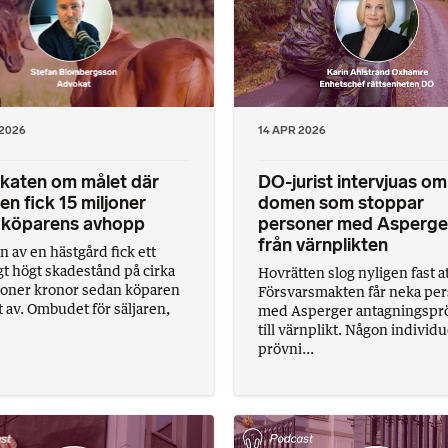
 2026
14 APR 2026
katen om målet där
DO-jurist intervjuas om
ren fick 15 miljoner
domen som stoppar
r köparens avhopp
personer med Asperge
från värnplikten
n av en hästgård fick ett
gt högt skadestånd på cirka
Hovrätten slog nyligen fast a
joner kronor sedan köparen
Försvarsmakten får neka pe
 av. Ombudet för säljaren,
med Asperger antagningspr
till värnplikt. Någon individu
prövni...