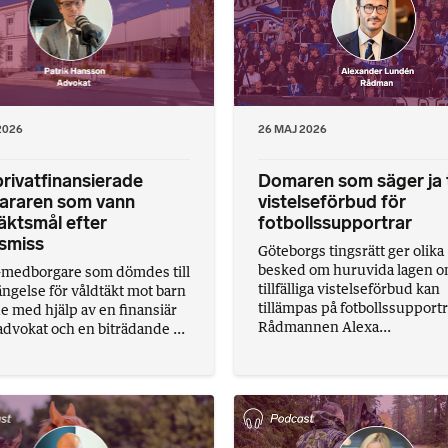
2026
26 MAJ 2026
rivatfinansierade
Domaren som säger ja t
vararen som vann
vistelseförbud för
äktsmål efter
fotbollssupportrar
smiss
Göteborgs tingsrätt ger olika
besked om huruvida lagen 
medborgare som dömdes till
tillfälliga vistelseförbud kan
fängelse för våldtäkt mot barn
tillämpas på fotbollssupportr
de med hjälp av en finansiär
Rådmannen Alexa...
advokat och en biträdande ...