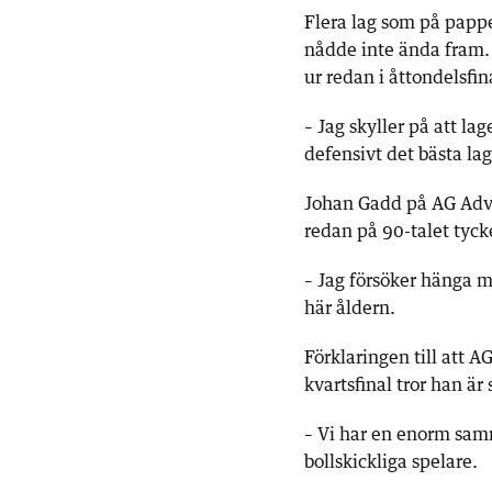
Flera lag som på pappe
nådde inte ända fram. 
ur redan i åttondelsfi
– Jag skyller på att la
defensivt det bästa la
Johan Gadd på AG Adv
redan på 90-talet tycker
– Jag försöker hänga 
här åldern.
Förklaringen till att A
kvartsfinal tror han ä
– Vi har en enorm samm
bollskickliga spelare.