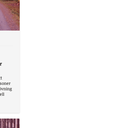
r
tt
rsoner
övning
ell