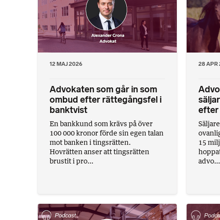
12 MAJ 2026
28 APR
Advokaten som går in som
Advo
ombud efter rättegångsfel i
sälja
banktvist
efte
En bankkund som krävs på över
Säljare
100 000 kronor förde sin egen talan
ovanli
mot banken i tingsrätten.
15 mil
Hovrätten anser att tingsrätten
hoppat
brustit i pro...
advo...