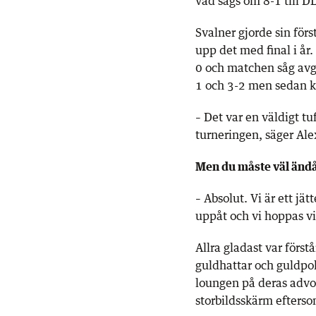
vad sägs om 8-1 till D
Svalner gjorde sin först
upp det med final i år
0 och matchen såg avgj
1 och 3-2 men sedan k
– Det var en väldigt tu
turneringen, säger Al
Men du måste väl ändå
– Absolut. Vi är ett jät
uppåt och vi hoppas vi
Allra gladast var förs
guldhattar och guldpok
loungen på deras advo
storbildsskärm efterso