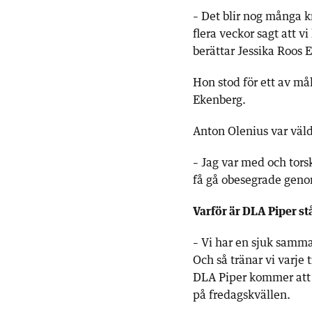
– Det blir nog många k
flera veckor sagt att 
berättar Jessika Roos 
Hon stod för ett av m
Ekenberg.
Anton Olenius var väld
– Jag var med och torsk
få gå obesegrade geno
Varför är DLA Piper stå
– Vi har en sjuk samm
Och så tränar vi varje 
DLA Piper kommer att 
på fredagskvällen.