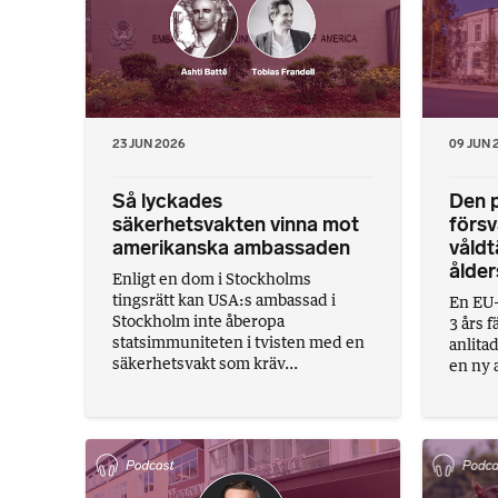
23 JUN 2026
09 JUN 
Så lyckades
Den p
säkerhetsvakten vinna mot
förs
amerikanska ambassaden
våldt
ålder
Enligt en dom i Stockholms
tingsrätt kan USA:s ambassad i
En EU-
Stockholm inte åberopa
3 års 
statsimmuniteten i tvisten med en
anlita
säkerhetsvakt som kräv...
en ny 