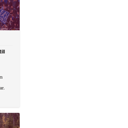
ill
om
ar.