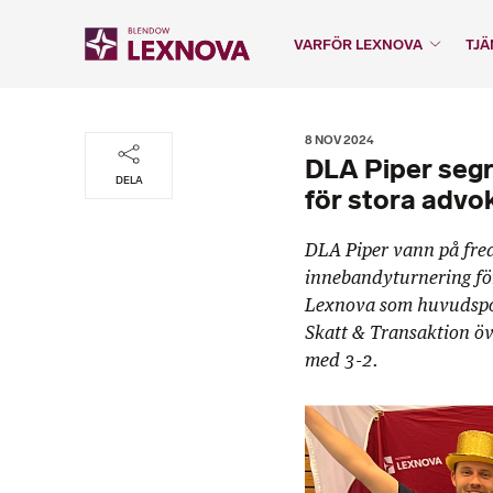
VARFÖR LEXNOVA
TJÄ
8 NOV 2024
DLA Piper segr
DELA
för stora advo
DLA Piper vann på fred
innebandyturnering fö
Lexnova som huvudspon
Skatt & Transaktion öv
med 3-2.