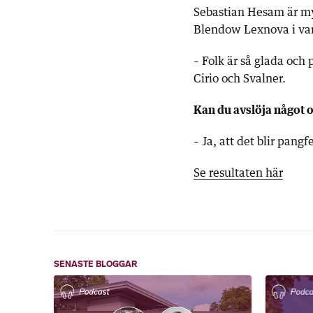
Sebastian Hesam är my
Blendow Lexnova i van
– Folk är så glada och 
Cirio och Svalner.
Kan du avslöja något 
– Ja, att det blir pangf
Se resultaten här
SENASTE BLOGGAR