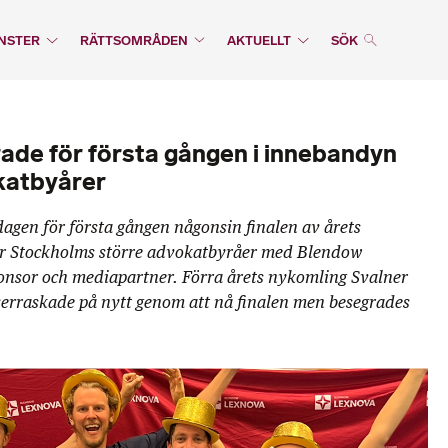
NSTER
RÄTTSOMRÅDEN
AKTUELLT
SÖK
ade för första gången i innebandyn
katbyårer
agen för första gången någonsin finalen av årets
r Stockholms större advokatbyråer med Blendow
sor och mediapartner. Förra årets nykomling Svalner
erraskade på nytt genom att nå finalen men besegrades