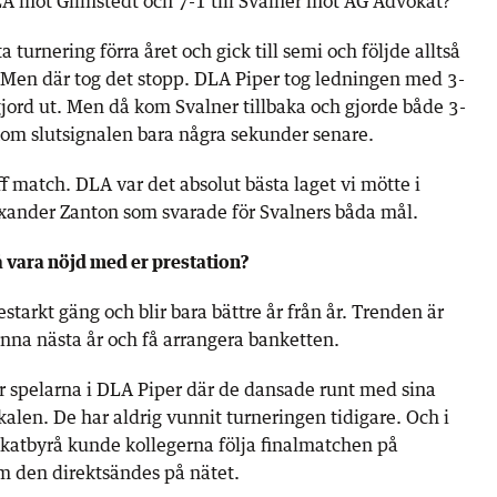
LA mot Glimstedt och 7-1 till Svalner mot AG Advokat?
a turnering förra året och gick till semi och följde alltså
. Men där tog det stopp. DLA Piper tog ledningen med 3-
ord ut. Men då kom Svalner tillbaka och gjorde både 3-
om slutsignalen bara några sekunder senare.
ff match. DLA var det absolut bästa laget vi mötte i
exander Zanton som svarade för Svalners båda mål.
 vara nöjd med er prestation?
testarkt gäng och blir bara bättre år från år. Trenden är
nna nästa år och få arrangera banketten.
tår spelarna i DLA Piper där de dansade runt med sina
alen. De har aldrig vunnit turneringen tidigare. Och i
katbyrå kunde kollegerna följa finalmatchen på
m den direktsändes på nätet.