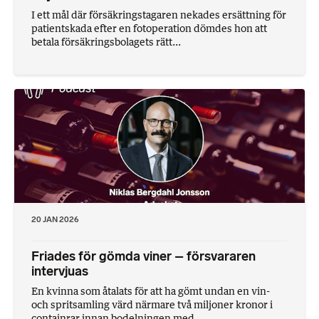
I ett mål där försäkringstagaren nekades ersättning för
patientskada efter en fotoperation dömdes hon att
betala försäkringsbolagets rätt...
20 JAN 2026
Friades för gömda viner – försvararen
intervjuas
En kvinna som åtalats för att ha gömt undan en vin-
och spritsamling värd närmare två miljoner kronor i
containrar innan bodelningen med ...