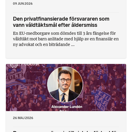
09 JUN 2026
Den privatfinansierade försvararen som
vann våldtäktsmål efter åldersmiss
En EU-medborgare som dömdes till 3 års fängelse för
våldtäkt mot barn anlitade med hjälp av en finansiär en
ny advokat och en biträdande ...
26 MAJ 2026