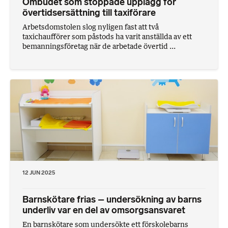
Ombudet som stoppade upplägg för
övertidsersättning till taxiförare
Arbetsdomstolen slog nyligen fast att två
taxichaufförer som påstods ha varit anställda av ett
bemanningsföretag när de arbetade övertid ...
12 JUN 2025
Barnskötare frias – undersökning av barns
underliv var en del av omsorgsansvaret
En barnskötare som undersökte ett förskolebarns