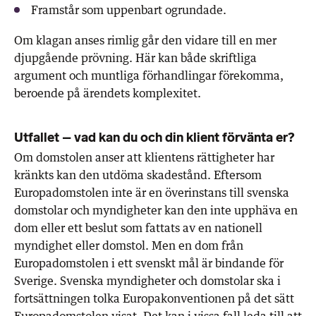
Framstår som uppenbart ogrundade.
Om klagan anses rimlig går den vidare till en mer
djupgående prövning. Här kan både skriftliga
argument och muntliga förhandlingar förekomma,
beroende på ärendets komplexitet.
Utfallet – vad kan du och din klient förvänta er?
Om domstolen anser att klientens rättigheter har
kränkts kan den utdöma skadestånd. Eftersom
Europadomstolen inte är en överinstans till svenska
domstolar och myndigheter kan den inte upphäva en
dom eller ett beslut som fattats av en nationell
myndighet eller domstol. Men en dom från
Europadomstolen i ett svenskt mål är bindande för
Sverige. Svenska myndigheter och domstolar ska i
fortsättningen tolka Europakonventionen på det sätt
Europadomstolen visat. Det kan i vissa fall leda till att