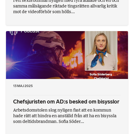
I ett sexbrottsmål nyligen med fyra åtalade och en och
samma målsägande riktade tingsrätten allvarlig kritik
mot de videoförhör som hölls...
13 MAJ 2025
Chefsjuristen om AD:s besked om bisysslor
Arbetsdomstolen slog nyligen fast att en kommun
hade rätt att hindra en anställd från att ha en bisyssla
som deltidsbrandman. Sofia Söder...