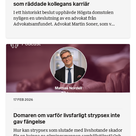
som räddade kollegans karriär
I ett historiskt beslut upphävde Högsta domstolen
nyligen en uteslutning av en advokat från
Advokatsamfundet. Advokat Martin Soner, som v...
17 FEB 2026
Domaren om varför livsfarligt strypsex inte
gav fängelse
Hur kan strypsex som slutade med livshotande skador
för en kvinna ge gärningsmannen samhällstjänst? Och