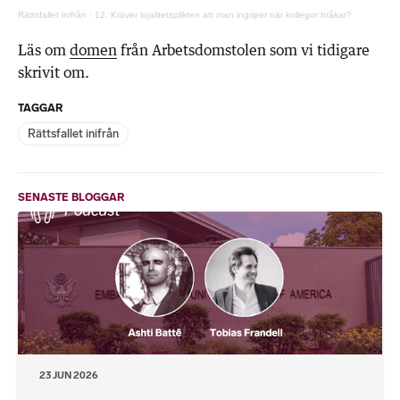
Rättsfallet inifrån
·
12. Kräver lojalitetsplikten att man ingriper när kollegor bråkar?
Läs om
domen
från Arbetsdomstolen som vi tidigare
skrivit om.
TAGGAR
Rättsfallet inifrån
SENASTE BLOGGAR
23 JUN 2026