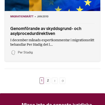
MIGRATIONSRÄTT
JAN 2010
Genomförande av skyddsgrund- och
asylprocedurdirektiven
I december månads expertkommentar i migrationsrätt
behandlar Per Stadig det l...
Per Stadig
1
2
Missa inte de senaste juridiska