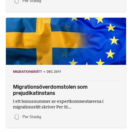
Per Stadig
MIGRATIONSRÄTT
DEC 2011
Migrationsöverdomstolen som
prejudikatinstans
I ett bonusnummer av expertkommentarerna i
migrationsrätt skriver Per St...
Per Stadig