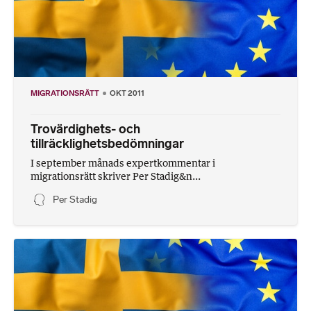
MIGRATIONSRÄTT
OKT 2011
Trovärdighets- och
tillräcklighetsbedömningar
I september månads expertkommentar i
migrationsrätt skriver Per Stadig&n...
Per Stadig