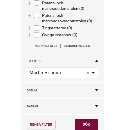
Toggle list
Patent- och
marknadsdomstolen (0)
Toggle list
Patent- och
marknadsöverdomstolen (0)
Toggle list
Tingsrätterna (0)
Toggle list
Övriga instanser (0)
MARKERA ALLA
AVMARKERA ALLA
EXPERTER
Martin Brinnen
DATUM
TAGGAR
RENSA FILTER