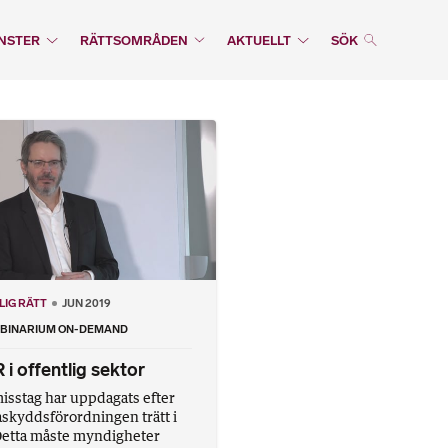
NSTER
RÄTTSOMRÅDEN
AKTUELLT
SÖK
LIG RÄTT
JUN 2019
BINARIUM ON-DEMAND
i offentlig sektor
misstag har uppdagats efter
askyddsförordningen trätt i
 Detta måste myndigheter