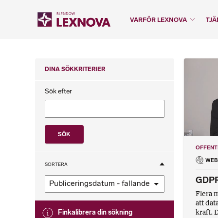
VARFÖR LEXNOVA
TJÄ
DINA SÖKKRITERIER
Sök efter
OFFENT
WEB
SORTERA
GDPR 
Publiceringsdatum - fallande
Flera 
att dat
kraft.
Finkalibrera din sökning