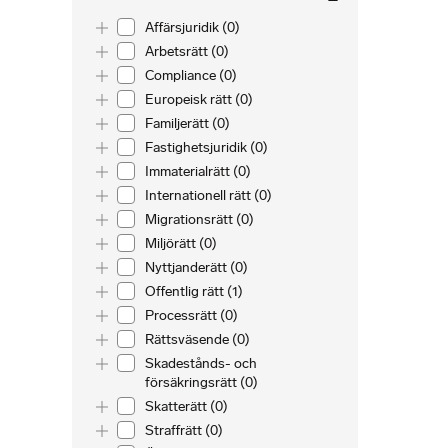
Toggle list
Affärsjuridik (0)
Toggle list
Arbetsrätt (0)
Toggle list
Compliance (0)
Toggle list
Europeisk rätt (0)
Toggle list
Familjerätt (0)
Toggle list
Fastighetsjuridik (0)
Toggle list
Immaterialrätt (0)
Toggle list
Internationell rätt (0)
Toggle list
Migrationsrätt (0)
Toggle list
Miljörätt (0)
Toggle list
Nyttjanderätt (0)
Toggle list
Offentlig rätt (1)
Toggle list
Processrätt (0)
Toggle list
Rättsväsende (0)
Toggle list
Skadestånds- och
försäkringsrätt (0)
Toggle list
Skatterätt (0)
Toggle list
Straffrätt (0)