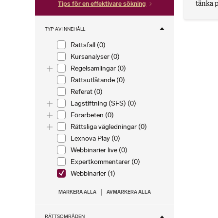
tänka 
Tips för en effektivare sökning
TYP AV INNEHÅLL
Rättsfall (0)
Kursanalyser (0)
Toggle list
Regelsamlingar (0)
Rättsutlåtande (0)
Referat (0)
Toggle list
Lagstiftning (SFS) (0)
Toggle list
Förarbeten (0)
Toggle list
Rättsliga vägledningar (0)
Lexnova Play (0)
Webbinarier live (0)
Expertkommentarer (0)
Webbinarier (1)
MARKERA ALLA
AVMARKERA ALLA
RÄTTSOMRÅDEN