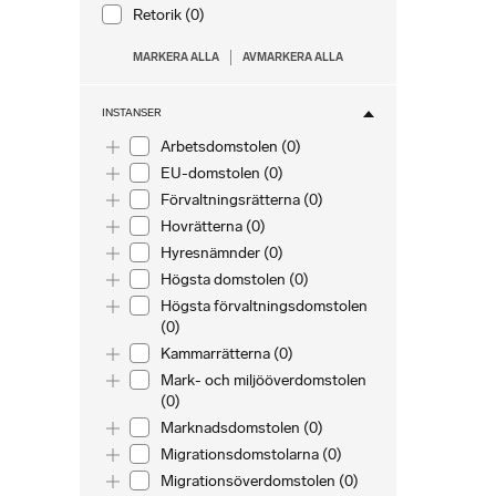
Retorik (0)
MARKERA ALLA
AVMARKERA ALLA
INSTANSER
Toggle list
Arbetsdomstolen (0)
Toggle list
EU-domstolen (0)
Toggle list
Förvaltningsrätterna (0)
Toggle list
Hovrätterna (0)
Toggle list
Hyresnämnder (0)
Toggle list
Högsta domstolen (0)
Toggle list
Högsta förvaltningsdomstolen
(0)
Toggle list
Kammarrätterna (0)
Toggle list
Mark- och miljööverdomstolen
(0)
Toggle list
Marknadsdomstolen (0)
Toggle list
Migrationsdomstolarna (0)
Toggle list
Migrationsöverdomstolen (0)