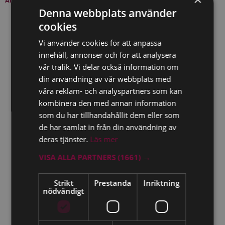
ANDRA PRAXIS
Denna webbplats använder
cookies
LEXNOVA HR-PRAXIS
Vi använder cookies för att anpassa
Arbetsrättslig handbok inkl. förlikningar
innehåll, annonser och för att analysera
Läs mer
vår trafik. Vi delar också information om
din användning av vår webbplats med
899
våra reklam- och analyspartners som kan
kr
BESTÄLL NU
kombinera den med annan information
Per användare/månad
(faktureras årligen)
som du har tillhandahållit dem eller som
de har samlat in från din användning av
deras tjänster.
Läs mer
LEXNOVA MÄKLARPRAXIS
VISA ALLA PARTNERS
(1661) →
Handbok i mäklarrättslig praxis
Strikt
Prestanda
Inriktning
Läs mer
nödvändigt
899
kr
BESTÄLL NU