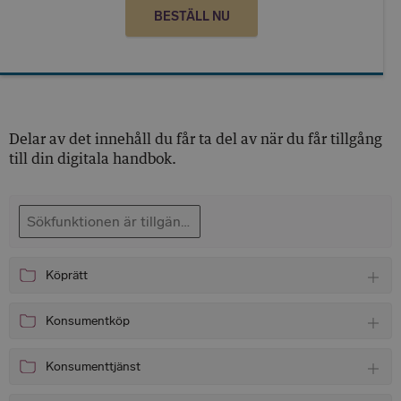
BESTÄLL NU
Delar av det innehåll du får ta del av när du får tillgång
till din digitala handbok.
Köprätt
Tog
Konsumentköp
Tog
Konsumenttjänst
Tog