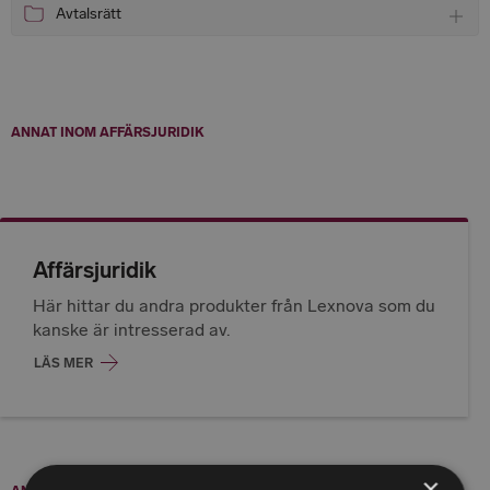
Avtalsrätt
Tog
ANNAT INOM AFFÄRSJURIDIK
Affärsjuridik
Här hittar du andra produkter från Lexnova som du
kanske är intresserad av.
LÄS MER
×