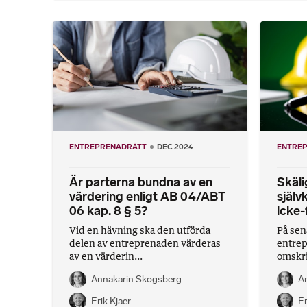
ENTREPRENADRÄTT
DEC 2024
ENTRE
Är parterna bundna av en
Skäli
värdering enligt AB 04/ABT
själv
06 kap. 8 § 5?
icke-
Vid en hävning ska den utförda
På sen
delen av entreprenaden värderas
entrep
av en värderin...
omskri
Annakarin Skogsberg
A
Erik Kjaer
Er