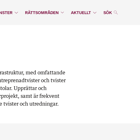
NSTER
RÄTTSOMRÅDEN
AKTUELLT
SÖK
frastruktur, med omfattande
treprenadtvister och tvister
tolar. Upprättar och
rprojekt, samt är frekvent
e tvister och utredningar.