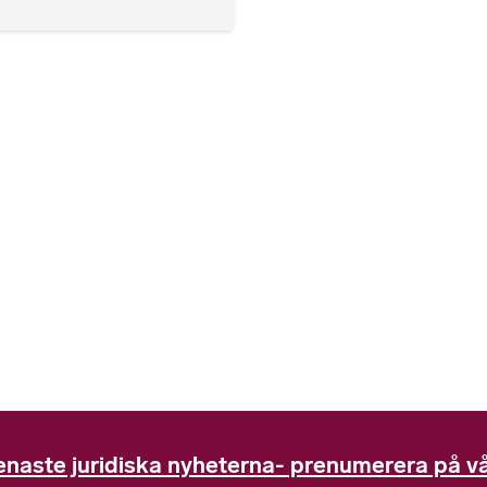
enaste juridiska nyheterna- prenumerera på vå