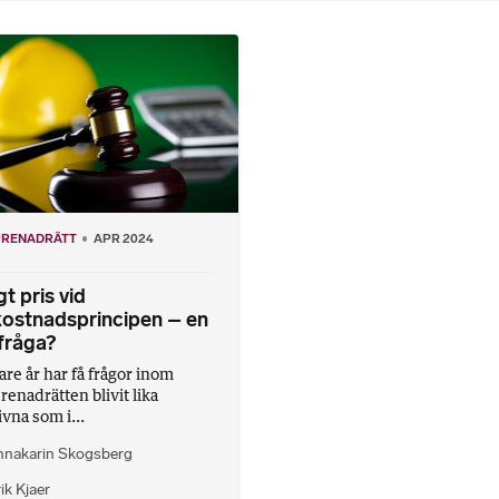
PRENADRÄTT
APR 2024
gt pris vid
kostnadsprincipen – en
fråga?
are år har få frågor inom
renadrätten blivit lika
vna som i...
nnakarin Skogsberg
ik Kjaer