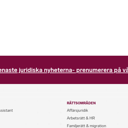
enaste juridiska nyheterna- prenumerera på vå
RÄTTSOMRÅDEN
ssistant
Affärsjuridik
Arbetsrätt & HR
Familjerätt & migration