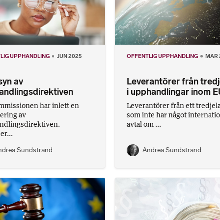
LIG UPPHANDLING
JUN 2025
OFFENTLIG UPPHANDLING
MAR 
syn av
Leverantörer från tred
ndlingsdirektiven
i upphandlingar inom 
missionen har inlett en
Leverantörer från ett tredje
ering av
som inte har något internatio
dlingsdirektiven.
avtal om ...
er...
ndrea Sundstrand
Andrea Sundstrand