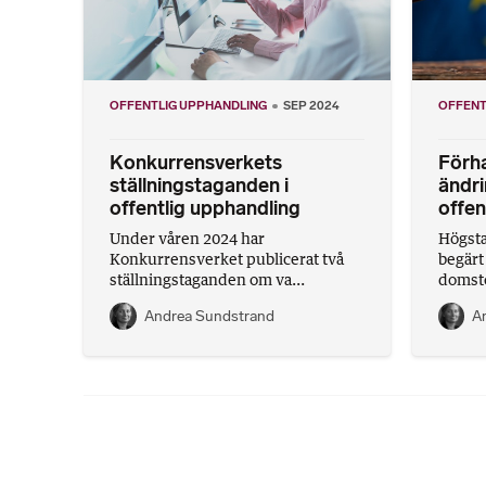
OFFENTLIG UPPHANDLING
SEP 2024
OFFENT
Konkurrensverkets
Förh
ställningstaganden i
ändri
offentlig upphandling
offen
Under våren 2024 har
Högsta
Konkurrensverket publicerat två
begärt
ställningstaganden om va...
domsto
Andrea Sundstrand
A