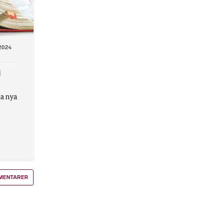
2024
i
na nya
MENTARER