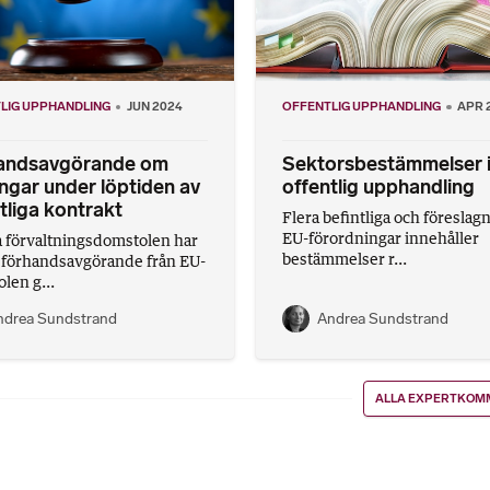
LIG UPPHANDLING
JUN 2024
OFFENTLIG UPPHANDLING
APR 
andsavgörande om
Sektorsbestämmelser 
ngar under löptiden av
offentlig upphandling
tliga kontrakt
Flera befintliga och föreslag
EU-förordningar innehåller
 förvaltningsdomstolen har
bestämmelser r...
 förhandsavgörande från EU-
len g...
ndrea Sundstrand
Andrea Sundstrand
ALLA EXPERTKOM