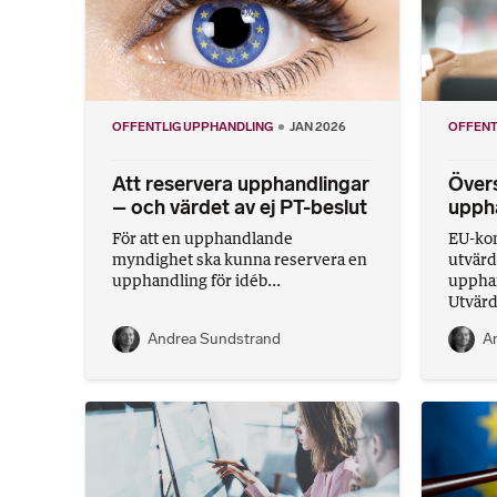
OFFENTLIG UPPHANDLING
JAN 2026
OFFENT
Att reservera upphandlingar
Över
– och värdet av ej PT-beslut
uppha
För att en upphandlande
EU-kom
myndighet ska kunna reservera en
utvärd
upphandling för idéb...
upphan
Utvärd
Andrea Sundstrand
A