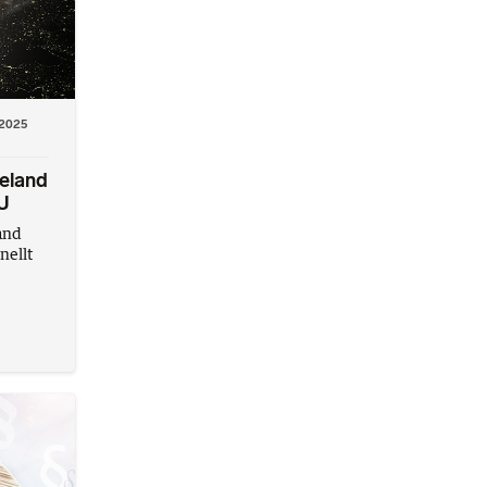
2025
jeland
EU
land
nellt