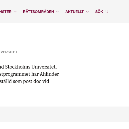
NSTER
RÄTTSOMRÅDEN
AKTUELLT
SÖK
IVERSITET
vid Stockholms Universitet.
ristprogrammet har Ahlinder
tälld som post doc vid