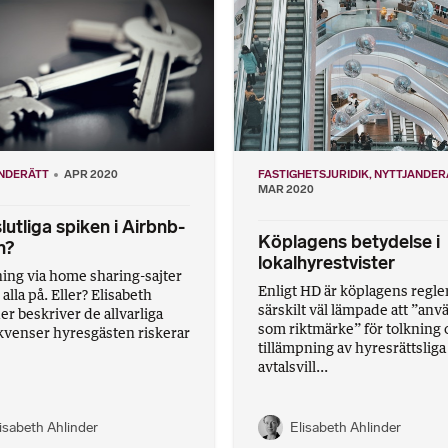
NDERÄTT
APR 2020
FASTIGHETSJURIDIK
NYTTJANDER
MAR 2020
lutliga spiken i Airbnb-
Köplagens betydelse i
n?
lokalhyrestvister
ing via home sharing-sajter
Enligt HD är köplagens regle
alla på. Eller? Elisabeth
särskilt väl lämpade att ”an
er beskriver de allvarliga
som riktmärke” för tolkning 
venser hyresgästen riskerar
tillämpning av hyresrättsliga
avtalsvill...
isabeth Ahlinder
Elisabeth Ahlinder