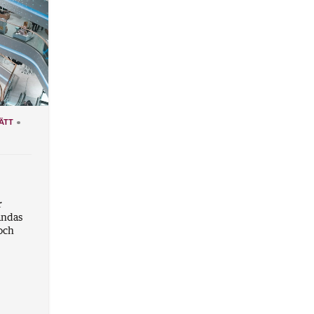
ÄTT
r
vändas
och