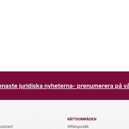
enaste juridiska nyheterna- prenumerera på vå
RÄTTSOMRÅDEN
ssistant
Affärsjuridik