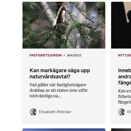
FASTIGHETSJURIDIK
JAN 2022
NYTTJA
Kan markägare säga upp
Inne
naturvårdsavtal?
andra
fänge
Vad gäller när fastighetsägare
drabbas av att staten inte utför
Kan en
nödvändiga na...
frihet
fängels
Elisabeth Ahlinder
El