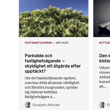
FASTIGHETSJURIDIK
SEP 2020
NYTTJA
Parkslide och
Den s
fastighetsägande –
kista
skyldighet att åtgärda efter
Uthyrn
upptäckt?
vinner 
Ahlind
Om det bambuliknande ogräset,
konsek
som kan döda all annan växtlighet
att...
och förstöra husgrunder, sprider
sig riskerar brittiska
fastighetsägare a...
Elisabeth Ahlinder
El