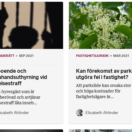
NDERÄTT
SEP 2021
FASTIGHETSJURIDIK
MAR 2021
boende och
Kan förekomst av park
handsuthyrning vid
utgöra fel i fastighet?
lsestraff
Att parkslide kan orsaka stor
och höga kostnader för
 hyresgäst som är
fastighetsägare är...
sberövad och avtjänar
estraff låta inneb...
isabeth Ahlinder
Elisabeth Ahlinder