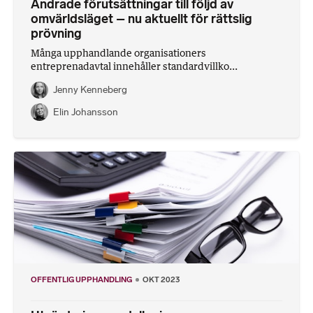
Ändrade förutsättningar till följd av
omvärldsläget – nu aktuellt för rättslig
prövning
Många upphandlande organisationers
entreprenadavtal innehåller standardvillko...
Jenny Kenneberg
Elin Johansson
OFFENTLIG UPPHANDLING
OKT 2023