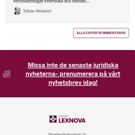
förutsättningar eftersöka och omhän...
Tobias Almqvist
ALLA EXPERTKOMMENTARER
Missa inte de senaste juridiska
nyheterna- prenumerera på vårt
nyhetsbrev idag!
Humlegårdsgatan 14