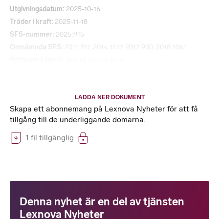
Utgivningsdatum
2025-10-16
Träder i kraft
2025-11-18
SFS-nummer
2025:915
Omnämnda SFS
2011:317, 2014:1417, 2017:900, 2018:1061
Rättsområden
Kultur, idrott och fritid
LADDA NER DOKUMENT
Skapa ett abonnemang på Lexnova Nyheter för att få
tillgång till de underliggande domarna.
1 fil tillgänglig
Denna nyhet är en del av tjänsten
Lexnova Nyheter