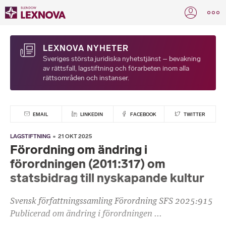
LEXNOVA NYHETER
Sveriges största juridiska nyhetstjänst – bevakning
av rättsfall, lagstiftning och förarbeten inom alla
rättsområden och instanser.
EMAIL
LINKEDIN
FACEBOOK
TWITTER
LAGSTIFTNING
21 OKT 2025
Förordning om ändring i
förordningen (2011:317) om
statsbidrag till nyskapande kultur
Svensk författningssamling Förordning SFS 2025:915
Publicerad om ändring i förordningen ...