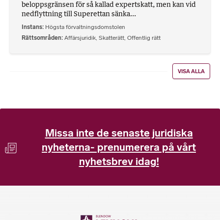
beloppsgränsen för så kallad expertskatt, men kan vid
nedflyttning till Superettan sänka...
Instans
Högsta förvaltningsdomstolen
Rättsområden
Affärsjuridik
,
Skatterätt
,
Offentlig rätt
VISA ALLA
Missa inte de senaste juridiska
nyheterna- prenumerera på vårt
nyhetsbrev idag!