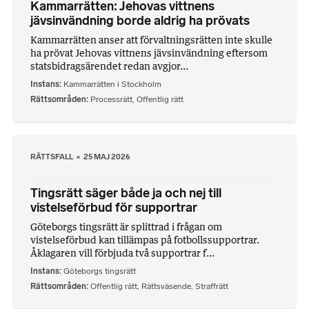
Kammarrätten: Jehovas vittnens
jävsinvändning borde aldrig ha prövats
Kammarrätten anser att förvaltningsrätten inte skulle
ha prövat Jehovas vittnens jävsinvändning eftersom
statsbidragsärendet redan avgjor...
Instans
Kammarrätten i Stockholm
Rättsområden
Processrätt
,
Offentlig rätt
RÄTTSFALL
25 MAJ 2026
Tingsrätt säger både ja och nej till
vistelseförbud för supportrar
Göteborgs tingsrätt är splittrad i frågan om
vistelseförbud kan tillämpas på fotbollssupportrar.
Åklagaren vill förbjuda två supportrar f...
Instans
Göteborgs tingsrätt
Rättsområden
Offentlig rätt
,
Rättsväsende
,
Straffrätt