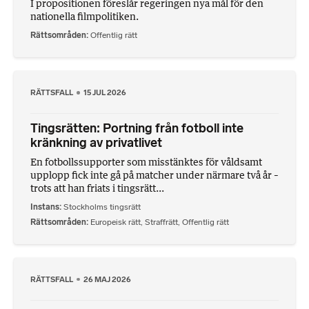
I propositionen föreslår regeringen nya mål för den
nationella filmpolitiken.
Rättsområden
Offentlig rätt
RÄTTSFALL
15 JUL 2026
Tingsrätten: Portning från fotboll inte
kränkning av privatlivet
En fotbollssupporter som misstänktes för våldsamt
upplopp fick inte gå på matcher under närmare två år –
trots att han friats i tingsrätt...
Instans
Stockholms tingsrätt
Rättsområden
Europeisk rätt
,
Straffrätt
,
Offentlig rätt
RÄTTSFALL
26 MAJ 2026