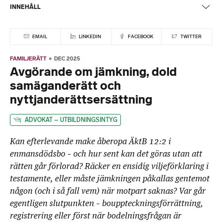
INNEHÅLL
EMAIL
LINKEDIN
FACEBOOK
TWITTER
FAMILJERÄTT
DEC 2025
Avgörande om jämkning, dold
samäganderätt och
nyttjanderättsersättning
ADVOKAT – UTBILDNINGSINTYG
Kan efterlevande make åberopa ÄktB 12:2 i
enmansdödsbo – och hur sent kan det göras utan att
rätten går förlorad? Räcker en ensidig viljeförklaring i
testamente, eller måste jämkningen påkallas gentemot
någon (och i så fall vem) när motpart saknas? Var går
egentligen slutpunkten – bouppteckningsförrättning,
registrering eller först när bodelningsfrågan är