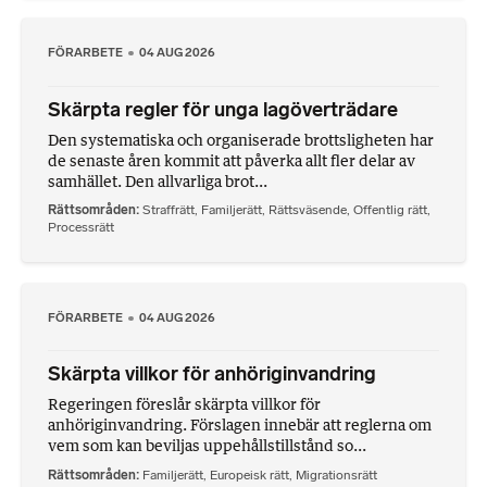
FÖRARBETE
04 AUG 2026
Skärpta regler för unga lagöverträdare
Den systematiska och organiserade brottsligheten har
de senaste åren kommit att påverka allt fler delar av
samhället. Den allvarliga brot...
Rättsområden
Straffrätt
,
Familjerätt
,
Rättsväsende
,
Offentlig rätt
,
Processrätt
FÖRARBETE
04 AUG 2026
Skärpta villkor för anhöriginvandring
Regeringen föreslår skärpta villkor för
anhöriginvandring. Förslagen innebär att reglerna om
vem som kan beviljas uppehållstillstånd so...
Rättsområden
Familjerätt
,
Europeisk rätt
,
Migrationsrätt