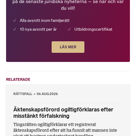
på de senaste juridiska nyheterna – se när och var
du vill!
Alla avsnitt inom familjerätt
10 nya avsnitt per år
Utbildningscertifikat
LÄS MER
RELATERADE
RÄTTSFALL
06 AUG 2026
Äktenskapsförord ogiltigförklaras efter
misstänkt förfalskning
Tingsrätten ogiltigförklarar ett registrerat
äktenskapsförord efter att ha funnit att mannen inte
visat att hustrun undertecknat handling...