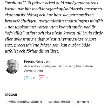
“avslutad”? Vi prövar också dold samäganderättens
kärna: när blir medlåntagarskap/solidariskt ansvar ett
ekonomiskt bidrag och hur hårt ska partsavsikten
bevisas? Slutligen: nyttjanderättsersättningens minfält
– när uppkommer rätten utan kvarsittande, vad är
“ofrivillig” utflytt och ska nivån knytas till bruksvärde
eller avkastning enligt privatuthyrningslagen? Kort
sagt: processdrivna frågor som kan avgöra både
utfallet och förhandlingsläget.
Fredric Renström
Advokat och delägare vid Lindskog Malmström
Advokatbyrå
68
1
TAGGAR
nyttjanderättsersättning
samäganderätt
jämkning