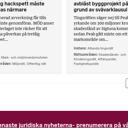
ig hackspett måste
avblåst byggprojekt p
das närmare
grund av svävarklausul
nerad avverkning får tills
Tingsrätten säger nej till Pea
 inte genomföras. MÖD anser
yrkande om 300 miljoner kro
erlaget inte räcker för att
skadestånd av Sigtuna kom
 påverkan på tretåig
sedan Peab gått miste om ett
et...
markområde om...
Instans
Attunda tingsrätt
Rättsområden
Skadestånds- och
Mark- och miljööverdomstolen
försäkringsrätt
,
Affärsjuridik
,
mråden
Miljörätt
,
Offentlig rätt
Fastighetsjuridik
enaste juridiska nyheterna- prenumerera på vå