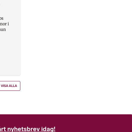
å
bs
nor i
mun
VISA ALLA
rt nyhetsbrev idag!