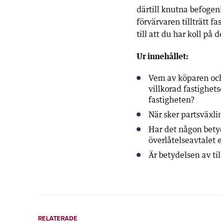
därtill knutna befogen
förvärvaren tillträtt f
till att du har koll p
Ur innehållet:
Vem av köparen och
villkorad fastighets
fastigheten?
När sker partsväxli
Har det någon betyd
överlåtelseavtalet e
Är betydelsen av ti
RELATERADE