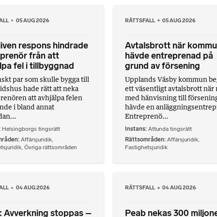
ALL
05 AUG 2026
RÄTTSFALL
05 AUG 2026
iven respons hindrade
Avtalsbrott när komm
prenör från att
hävde entreprenad på
lpa fel i tillbyggnad
grund av försening
skt par som skulle bygga till
Upplands Väsby kommun be
itidshus hade rätt att neka
ett väsentligt avtalsbrott nä
renören att avhjälpa felen
med hänvisning till försenin
nde i bland annat
hävde en anläggningsentrep
an...
Entreprenö...
Helsingborgs tingsrätt
Instans
Attunda tingsrätt
mråden
Affärsjuridik
,
Rättsområden
Affärsjuridik
,
tsjuridik
,
Övriga rättsområden
Fastighetsjuridik
ALL
04 AUG 2026
RÄTTSFALL
04 AUG 2026
 Avverkning stoppas –
Peab nekas 300 miljone