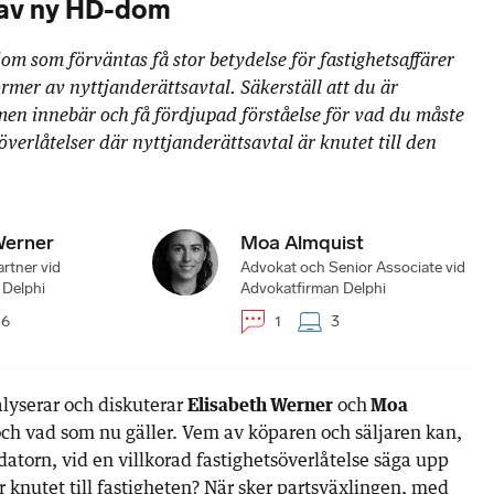
av ny HD-dom
om som förväntas få stor betydelse för fastighetsaffärer
rmer av nyttjanderättsavtal. Säkerställ att du är
en innebär och få fördjupad förståelse för vad du måste
överlåtelser där nyttjanderättsavtal är knutet till den
Werner
Moa Almquist
rtner vid
Advokat och Senior Associate vid
 Delphi
Advokatfirman Delphi
6
1
3
lyserar och diskuterar
Elisabeth Werner
och
Moa
 vad som nu gäller. Vem av köparen och säljaren kan,
torn, vid en villkorad fastighetsöverlåtelse säga upp
r knutet till fastigheten? När sker partsväxlingen, med