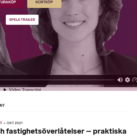
TURAKÖP
KORTKÖP
SPELA TRAILER
NT
T
OKT 2021
h fastighetsöverlåtelser – praktiska