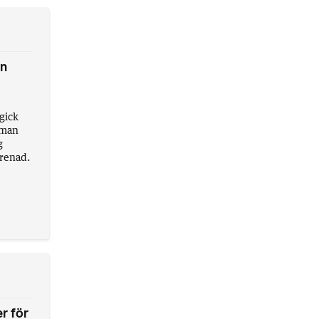
un
gick
r man
g
renad.
r för