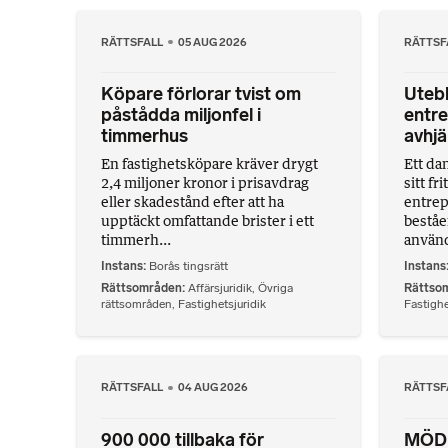
RÄTTSFALL
05 AUG 2026
RÄTTSF
Köpare förlorar tvist om
Utebl
påstådda miljonfel i
entre
timmerhus
avhjä
En fastighetsköpare kräver drygt
Ett dan
2,4 miljoner kronor i prisavdrag
sitt fr
eller skadestånd efter att ha
entrep
upptäckt omfattande brister i ett
beståe
timmerh...
använd
Instans
Borås tingsrätt
Instans
Rättsområden
Affärsjuridik
,
Övriga
Rättso
rättsområden
,
Fastighetsjuridik
Fastighe
RÄTTSFALL
04 AUG 2026
RÄTTSF
900 000 tillbaka för
MÖD: