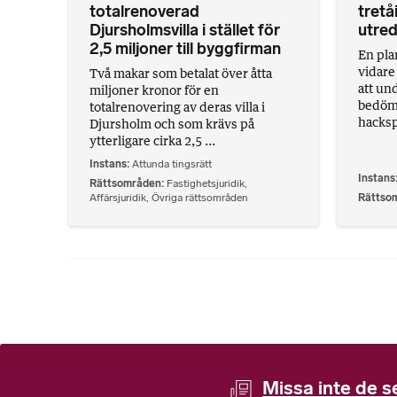
totalrenoverad
tretå
Djursholmsvilla i stället för
utre
2,5 miljoner till byggfirman
En pla
vidare
Två makar som betalat över åtta
att und
miljoner kronor för en
bedöma
totalrenovering av deras villa i
hacksp
Djursholm och som krävs på
ytterligare cirka 2,5 ...
Instans
Attunda tingsrätt
Instans
Rättsområden
Fastighetsjuridik
,
Affärsjuridik
,
Övriga rättsområden
Rättso
Missa inte de s