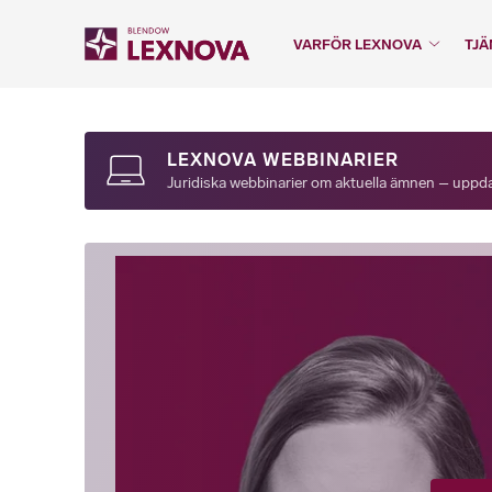
VARFÖR LEXNOVA
TJÄ
LEXNOVA WEBBINARIER
Juridiska webbinarier om aktuella ämnen – uppdat