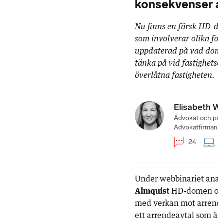
konsekvenser 
Nu finns en färsk HD-d
som involverar olika fo
uppdaterad på vad dom
tänka på vid fastighets
överlåtna fastigheten.
Elisabeth 
Advokat och pa
Advokatfirman
24
Under webbinariet ana
Almquist
HD-domen och
med verkan mot arrenda
ett arrendeavtal som ä