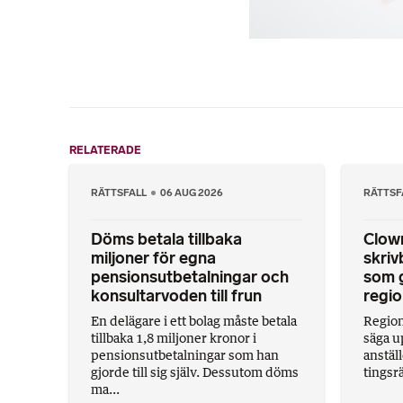
RELATERADE
RÄTTSFALL
06 AUG 2026
RÄTTSF
Döms betala tillbaka
Clow
miljoner för egna
skriv
pensionsutbetalningar och
som g
konsultarvoden till frun
regio
En delägare i ett bolag måste betala
Region
tillbaka 1,8 miljoner kronor i
säga u
pensionsutbetalningar som han
anställ
gjorde till sig själv. Dessutom döms
tingsrä
ma...