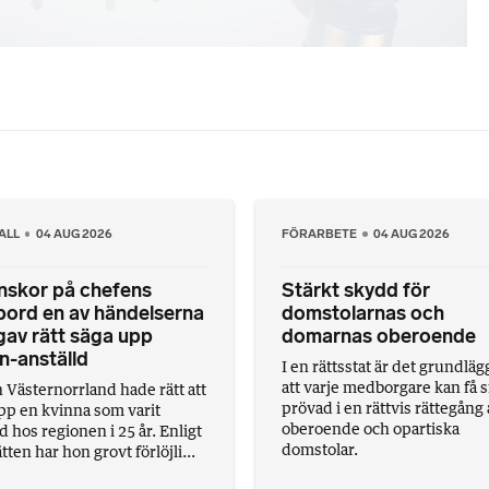
ALL
04 AUG 2026
FÖRARBETE
04 AUG 2026
nskor på chefens
Stärkt skydd för
bord en av händelserna
domstolarnas och
av rätt säga upp
domarnas oberoende
n-anställd
I en rättsstat är det grundlä
att varje medborgare kan få s
 Västernorrland hade rätt att
prövad i en rättvis rättegång
pp en kvinna som varit
oberoende och opartiska
d hos regionen i 25 år. Enligt
domstolar.
tten har hon grovt förlöjli...