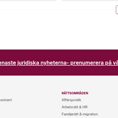
enaste juridiska nyheterna- prenumerera på vå
RÄTTSOMRÅDEN
ssistant
Affärsjuridik
Arbetsrätt & HR
Familjerätt & migration