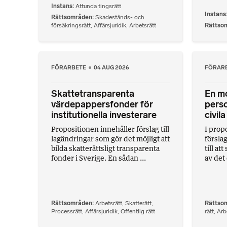
Instans
Attunda tingsrätt
Instans
Rättsområden
Skadestånds- och
försäkringsrätt
,
Affärsjuridik
,
Arbetsrätt
Rättso
FÖRARBETE
04 AUG 2026
FÖRAR
Skattetransparenta
En m
värdepappersfonder för
perso
institutionella investerare
civil
Propositionen innehåller förslag till
I prop
lagändringar som gör det möjligt att
försla
bilda skatterättsligt transparenta
till at
fonder i Sverige. En sådan ...
av det 
Rättsområden
Arbetsrätt
,
Skatterätt
,
Rättso
Processrätt
,
Affärsjuridik
,
Offentlig rätt
rätt
,
Arb