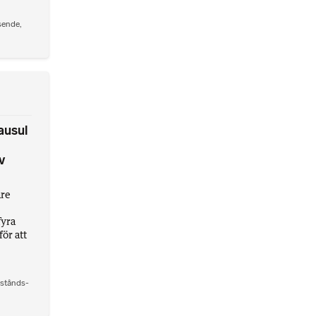
sende
,
ausul
v
are
fyra
för att
stånds-