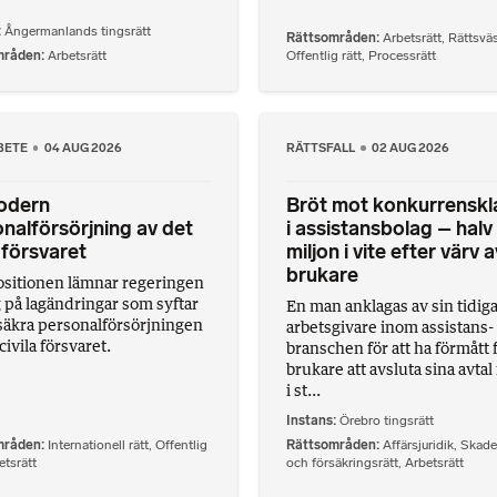
Ångermanlands tingsrätt
Rättsområden
Arbetsrätt
,
Rättsvä
mråden
Arbetsrätt
Offentlig rätt
,
Processrätt
BETE
04 AUG 2026
RÄTTSFALL
02 AUG 2026
odern
Bröt mot konkurrenskl
nalförsörjning av det
i assistansbolag – halv
a försvaret
miljon i vite efter värv a
brukare
ositionen lämnar regeringen
g på lagändringar som syftar
En man anklagas av sin tidig
t säkra personalförsörjningen
arbetsgivare inom assistans-
civila försvaret.
branschen för att ha förmått 
brukare att avsluta sina avtal 
i st...
Instans
Örebro tingsrätt
mråden
Internationell rätt
,
Offentlig
Rättsområden
Affärsjuridik
,
Skade
etsrätt
och försäkringsrätt
,
Arbetsrätt