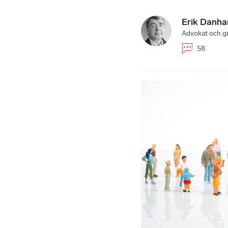
Erik Danha
Advokat och g
58