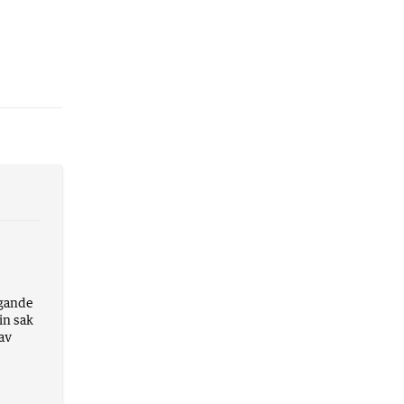
ggande
in sak
 av