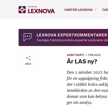
VARFÖR LEXNOVA
TJÄ
LEXNOVA EXPERTKOMMENTARER
Sveriges främsta juridiska experter analyserar de
ARBETSRÄTT
FEB 2025
Är LAS ny?
DELA
Den 1 oktober 2022 har
för en uppsägning från 
det i stället krävs sak
innebörden av den nya
domar som kan belysa 
ger sin analys.