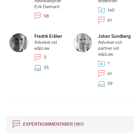
Advokatbyrån
arbetsrätt
Erik Danhard
140
58
61
Fredrik Eråker
Johan Sundberg
Advokat vid
Advokat och
edpLaw
partner vid
edpLaw
3
1
33
61
59
EXPERTKOMMENTARER
(187)