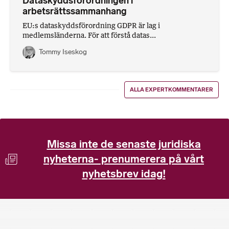
Dataskyddsförordningen i
arbetsrättssammanhang
EU:s dataskyddsförordning GDPR är lag i
medlemsländerna. För att förstå datas...
Tommy Iseskog
ALLA EXPERTKOMMENTARER
Missa inte de senaste juridiska
nyheterna- prenumerera på vårt
nyhetsbrev idag!