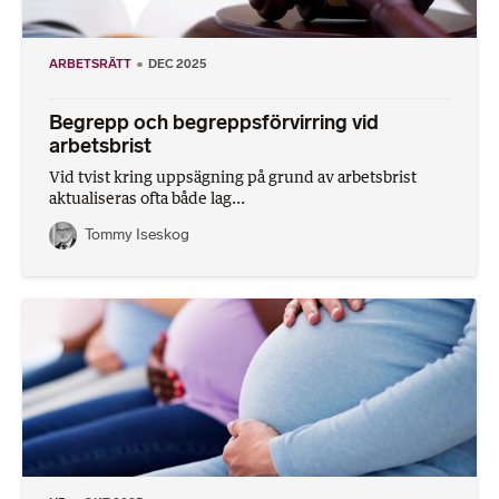
ARBETSRÄTT
DEC 2025
Begrepp och begreppsförvirring vid
arbetsbrist
Vid tvist kring uppsägning på grund av arbetsbrist
aktualiseras ofta både lag...
Tommy Iseskog