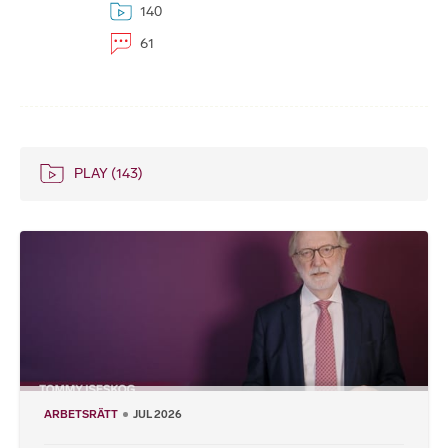
140
61
PLAY
(143)
ARBETSRÄTT
JUL 2026