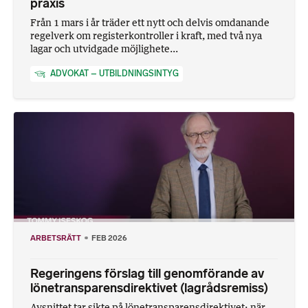
praxis
Från 1 mars i år träder ett nytt och delvis omdanande
regelverk om registerkontroller i kraft, med två nya
lagar och utvidgade möjlighete...
ADVOKAT – UTBILDNINGSINTYG
ARBETSRÄTT
FEB 2026
Regeringens förslag till genomförande av
lönetransparensdirektivet (lagrådsremiss)
Avsnittet tar sikte på lönetransparensdirektivet: när