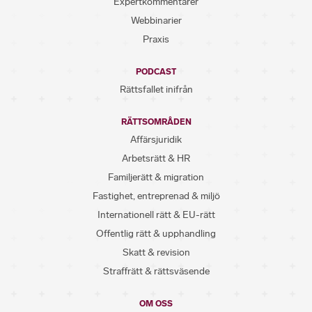
Expertkommentarer
Webbinarier
Praxis
PODCAST
Rättsfallet inifrån
RÄTTSOMRÅDEN
Affärsjuridik
Arbetsrätt & HR
Familjerätt & migration
Fastighet, entreprenad & miljö
Internationell rätt & EU-rätt
Offentlig rätt & upphandling
Skatt & revision
Straffrätt & rättsväsende
OM OSS