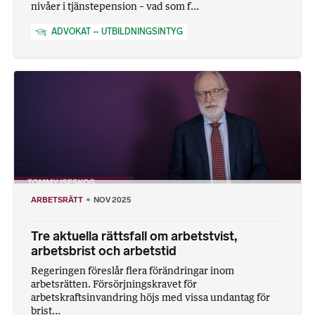
nivåer i tjänstepension – vad som f...
ADVOKAT – UTBILDNINGSINTYG
ARBETSRÄTT
NOV 2025
Tre aktuella rättsfall om arbetstvist,
arbetsbrist och arbetstid
Regeringen föreslår flera förändringar inom
arbetsrätten. Försörjningskravet för
arbetskraftsinvandring höjs med vissa undantag för
brist...