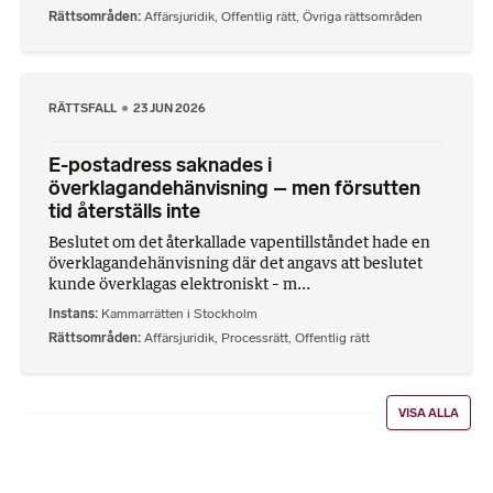
Rättsområden
Affärsjuridik
,
Offentlig rätt
,
Övriga rättsområden
RÄTTSFALL
23 JUN 2026
E-postadress saknades i
överklagandehänvisning – men försutten
tid återställs inte
Beslutet om det återkallade vapentillståndet hade en
överklagandehänvisning där det angavs att beslutet
kunde överklagas elektroniskt – m...
Instans
Kammarrätten i Stockholm
Rättsområden
Affärsjuridik
,
Processrätt
,
Offentlig rätt
VISA ALLA