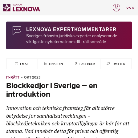
LEXNOVA EXPERTKOMMENTARER
Sveriges främsta juridiska experter analyserar de
viktigaste nyheterna inom ditt rättsområde.
EMAIL
LINKEDIN
FACEBOOK
TWITTER
IT-RÄTT
OKT 2023
Blockkedjor i Sverige – en
introduktion
Innovation och tekniska framsteg får allt större
betydelse för samhällsutvecklingen –
blockkedjetekniken och kryptotillgångar är här för att
stanna. Vad innebär detta för privat och offentlig