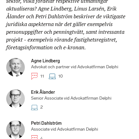
sektor, vilka fördelar respektive utmaningar
aktualiseras? Agne Lindberg, Linus Larsén, Erik
Ålander och Petri Dahlström beskriver de viktigaste
juridiska aspekterna när det gäller exempelvis
personuppgifter och penningtvätt, samt intressanta
projekt – exempelvis rörande fastighetsregistret,
företagsinformation och e-kronan.
Agne Lindberg
Advokat och partner vid Advokatfirman Delphi
11
10
Erik Ålander
Senior Associate vid Advokatfirman Delphi
2
Petri Dahlström
Associate vid Advokatfirman Delphi
4