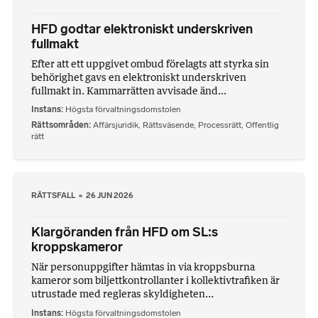
HFD godtar elektroniskt underskriven
fullmakt
Efter att ett uppgivet ombud förelagts att styrka sin
behörighet gavs en elektroniskt underskriven
fullmakt in. Kammarrätten avvisade änd...
Instans
Högsta förvaltningsdomstolen
Rättsområden
Affärsjuridik
,
Rättsväsende
,
Processrätt
,
Offentlig
rätt
RÄTTSFALL
26 JUN 2026
Klargöranden från HFD om SL:s
kroppskameror
När personuppgifter hämtas in via kroppsburna
kameror som biljettkontrollanter i kollektivtrafiken är
utrustade med regleras skyldigheten...
Instans
Högsta förvaltningsdomstolen