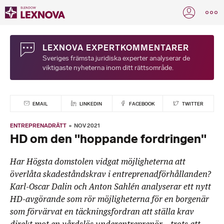
LEXNOVA EXPERTKOMMENTARER
Sveriges främsta juridiska experter analyserar de
viktigaste nyheterna inom ditt rättsområde.
EMAIL
LINKEDIN
FACEBOOK
TWITTER
ENTREPRENADRÄTT
NOV 2021
HD om den "hoppande fordringen"
Har Högsta domstolen vidgat möjligheterna att
överlåta skadeståndskrav i entreprenadförhållanden?
Karl-Oscar Dalin och Anton Sahlén analyserar ett nytt
HD-avgörande som rör möjligheterna för en borgenär
som förvärvat en täckningsfordran att ställa krav