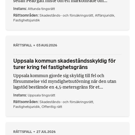
sedan Peab gått miste om ett markområde om...
Instans
Attunda tingsrätt
Rättsområden
Skadestånds- och försäkringsrätt
,
Affärsjuridik
,
Fastighetsjuridik
RÄTTSFALL
03 AUG 2026
Uppsala kommun skadeståndsskyldig för
turer kring fel fastighetsgräns
Uppsala kommun gjorde sig skyldig till fel och
försummelse vid myndighetsutövning när den utan
lagstöd bestämde en 4,5-metersgräns för et...
Instans
Uppsala tingsrätt
Rättsområden
Skadestånds- och försäkringsrätt
,
Fastighetsjuridik
,
Offentlig rätt
RÄTTSFALL
27 JUL 2026