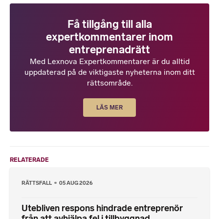
Få tillgång till alla
expertkommentarer inom
entreprenadrätt
Med Lexnova Expertkommentarer är du alltid
uppdaterad på de viktigaste nyheterna inom ditt
rättsområde.
LÄS MER
RELATERADE
RÄTTSFALL
05 AUG 2026
Utebliven respons hindrade entreprenör
från att avhjälpa fel i tillbyggnad