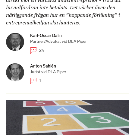
direkt mot en vårdslös underentreprenör – trots att
huvudfordran inte betalats. Det väcker även den
närliggande frågan hur en ”hoppande förlikning” i
entreprenadkedjan ska hanteras.
Karl-Oscar Dalin
Partner/Advokat vid DLA Piper
24
Anton Sahlén
Jurist vid DLA Piper
1