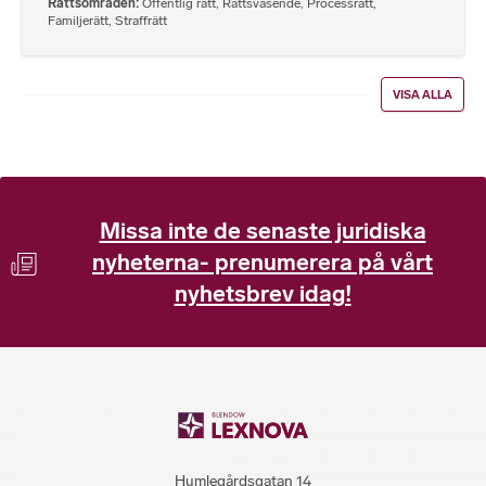
Rättsområden
Offentlig rätt
,
Rättsväsende
,
Processrätt
,
Familjerätt
,
Straffrätt
VISA ALLA
Missa inte de senaste juridiska
nyheterna- prenumerera på vårt
nyhetsbrev idag!
Humlegårdsgatan 14