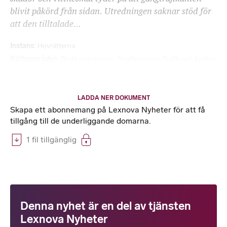
blivit påkörd från sidan. Utredningen saknar stöd för
att den tilltalade...
Instans
Hovrätterna
Rättsområden
Brott mot person
,
Straffprocess
,
Trafik och fordon
LADDA NER DOKUMENT
Skapa ett abonnemang på Lexnova Nyheter för att få
tillgång till de underliggande domarna.
1 fil tillgänglig
Denna nyhet är en del av tjänsten
Lexnova Nyheter