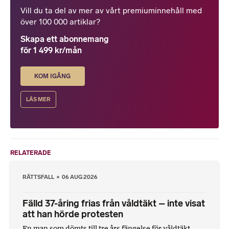
Vill du ta del av mer av vårt premiuminnehåll med
över 100 000 artiklar?
Skapa ett abonnemang
för 1 499 kr/mån
KOM IGÅNG
LÄS MER
RELATERADE
RÄTTSFALL
06 AUG 2026
Fälld 37-åring frias från våldtäkt – inte visat
att han hörde protesten
En man som dömts till tre års fängelse för våldtäkt