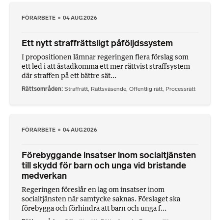
FÖRARBETE
04 AUG 2026
Ett nytt straffrättsligt påföljdssystem
I propositionen lämnar regeringen flera förslag som
ett led i att åstadkomma ett mer rättvist straffsystem
där straffen på ett bättre sät...
Rättsområden
Straffrätt
,
Rättsväsende
,
Offentlig rätt
,
Processrätt
FÖRARBETE
04 AUG 2026
Förebyggande insatser inom socialtjänsten
till skydd för barn och unga vid bristande
medverkan
Regeringen föreslår en lag om insatser inom
socialtjänsten när samtycke saknas. Förslaget ska
förebygga och förhindra att barn och unga f...