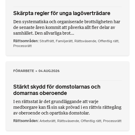
Skärpta regler för unga lagöverträdare
Den systematiska och organiserade brottsligheten har
de senaste åren kommit att påverka allt fler delar av
samhället. Den allvarliga brot...
Rättsområden
Straffrätt
,
Familjerätt
,
Rättsväsende
,
Offentlig rätt
,
Processrätt
FÖRARBETE
04 AUG 2026
Stärkt skydd för domstolarnas och
domarnas oberoende
I en rättsstat är det grundläggande att varje
medborgare kan få sin sak prövad i en rättvis rättegång
av oberoende och opartiska domstolar.
Rättsområden
Arbetsrätt
,
Rättsväsende
,
Offentlig rätt
,
Processrätt