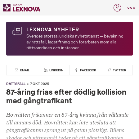
LEXNOVA NYHETER
Sveriges största juridiska nyhetstjänst – bevakning
av rättsfall, lagstiftning och förarbeten inom alla
rättsområden och instanser.
EMAIL
LINKEDIN
FACEBOOK
TWITTER
RÄTTSFALL
7 OKT 2025
87-åring frias efter dödlig kollision
med gångtrafikant
Hovrätten frikänner en 87-årig kvinna från vållande
till annans död. Hovrätten kan inte utesluta att
gångtrafikanten sprang ut på gatan plötsligt. Bilens
skador och vittnesmål tyder på att gångtrafikanten