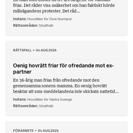
frias. Det råder viss osäkerhet om han faktiskt hörde
målsägandens protester. Det råd...
Instans
Hovrätten för Övre Norrland
Rättsområden
Straffrätt
RÄTTSFALL
04 AUG 2026
Oenig hovrätt friar för ofredande mot ex-
partner
En 36-årig man frias från ofredande mot den
gemensamma sonens mamma. En oenig hovrätt
beaktar att sms-meddelandena inte skickats nattetid...
Instans
Hovrätten för Västra Sverige
Rättsområden
Straffrätt
FÖRARBETE
04 AUG 2026