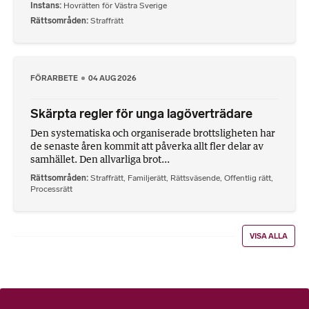
Instans
Hovrätten för Västra Sverige
Rättsområden
Straffrätt
FÖRARBETE
04 AUG 2026
Skärpta regler för unga lagöverträdare
Den systematiska och organiserade brottsligheten har
de senaste åren kommit att påverka allt fler delar av
samhället. Den allvarliga brot...
Rättsområden
Straffrätt
,
Familjerätt
,
Rättsväsende
,
Offentlig rätt
,
Processrätt
VISA ALLA