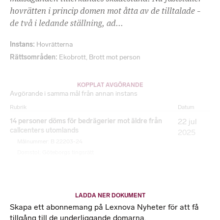
hovrätten i princip domen mot åtta av de tilltalade –
de två i ledande ställning, ad...
Instans
Hovrätterna
Rättsområden
Ekobrott
,
Brott mot person
KOPPLAT AVGÖRANDE
Avgörande i samma mål från annan instans
Rubrik
Datum
14 personer döms för bedrägerier mot äldre från
22 jul
callcenters utomlands
2025
Målnummer: B 22203-24
Domstol: Göteborgs tingsrätt
LADDA NER DOKUMENT
Skapa ett abonnemang på Lexnova Nyheter för att få
tillgång till de underliggande domarna.