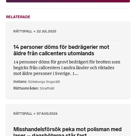
RELATERADE
RÄTTSFALL
22 JUL 2025
14 personer döms för bedrägerier mot
äldre från callcenters utomlands
14 personer döms för grovt bedrägeri för brotten som
begicks från callcenters i andra länder och riktades
mot äldre personer i Sverige. 1...
Instans
Göteborgs tingsrätt
Rättsområden
Straffrätt
RÄTTSFALL
07 AUG 2026
Misshandelsförsök peka mot polisman med
laser – dagsböterna står fast