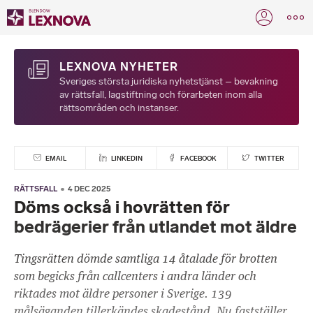
LEXNOVA NYHETER
Sveriges största juridiska nyhetstjänst – bevakning
av rättsfall, lagstiftning och förarbeten inom alla
rättsområden och instanser.
EMAIL
LINKEDIN
FACEBOOK
TWITTER
RÄTTSFALL
4 DEC 2025
Döms också i hovrätten för
bedrägerier från utlandet mot äldre
Tingsrätten dömde samtliga 14 åtalade för brotten
som begicks från callcenters i andra länder och
riktades mot äldre personer i Sverige. 139
målsäganden tillerkändes skadestånd. Nu fastställer