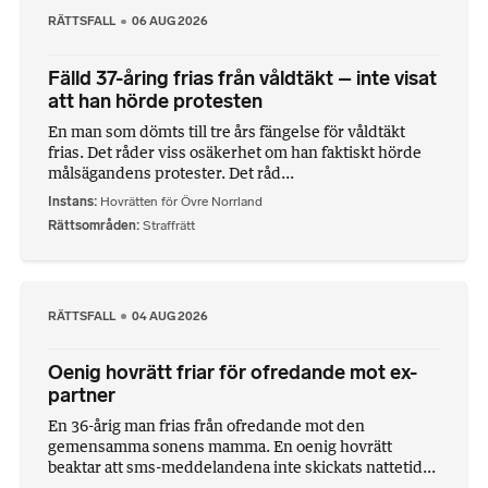
RÄTTSFALL
06 AUG 2026
Fälld 37-åring frias från våldtäkt – inte visat
att han hörde protesten
En man som dömts till tre års fängelse för våldtäkt
frias. Det råder viss osäkerhet om han faktiskt hörde
målsägandens protester. Det råd...
Instans
Hovrätten för Övre Norrland
Rättsområden
Straffrätt
RÄTTSFALL
04 AUG 2026
Oenig hovrätt friar för ofredande mot ex-
partner
En 36-årig man frias från ofredande mot den
gemensamma sonens mamma. En oenig hovrätt
beaktar att sms-meddelandena inte skickats nattetid...