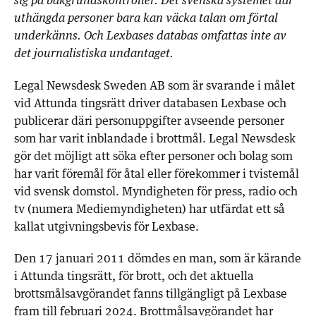
sig på bakgrundskontroller. Det svenska systemet där
uthängda personer bara kan väcka talan om förtal
underkänns. Och Lexbases databas omfattas inte av
det journalistiska undantaget.
Legal Newsdesk Sweden AB som är svarande i målet
vid Attunda tingsrätt driver databasen Lexbase och
publicerar däri personuppgifter avseende personer
som har varit inblandade i brottmål. Legal Newsdesk
gör det möjligt att söka efter personer och bolag som
har varit föremål för åtal eller förekommer i tvistemål
vid svensk domstol. Myndigheten för press, radio och
tv (numera Mediemyndigheten) har utfärdat ett så
kallat utgivningsbevis för Lexbase.
Den 17 januari 2011 dömdes en man, som är kärande
i Attunda tingsrätt, för brott, och det aktuella
brottsmålsavgörandet fanns tillgängligt på Lexbase
fram till februari 2024. Brottmålsavgörandet har