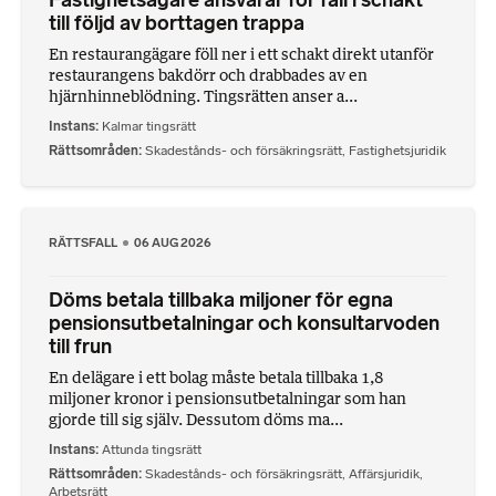
Fastighetsägare ansvarar för fall i schakt
till följd av borttagen trappa
En restaurangägare föll ner i ett schakt direkt utanför
restaurangens bakdörr och drabbades av en
hjärnhinneblödning. Tingsrätten anser a...
Instans
Kalmar tingsrätt
Rättsområden
Skadestånds- och försäkringsrätt
,
Fastighetsjuridik
RÄTTSFALL
06 AUG 2026
Döms betala tillbaka miljoner för egna
pensionsutbetalningar och konsultarvoden
till frun
En delägare i ett bolag måste betala tillbaka 1,8
miljoner kronor i pensionsutbetalningar som han
gjorde till sig själv. Dessutom döms ma...
Instans
Attunda tingsrätt
Rättsområden
Skadestånds- och försäkringsrätt
,
Affärsjuridik
,
Arbetsrätt