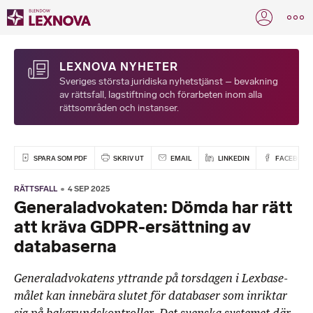
LEXNOVA NYHETER
Sveriges största juridiska nyhetstjänst – bevakning
av rättsfall, lagstiftning och förarbeten inom alla
rättsområden och instanser.
SPARA SOM PDF
SKRIV UT
EMAIL
LINKEDIN
FACEBOOK
RÄTTSFALL
4 SEP 2025
Generaladvokaten: Dömda har rätt
att kräva GDPR-ersättning av
databaserna
Generaladvokatens yttrande på torsdagen i Lexbase-
målet kan innebära slutet för databaser som inriktar