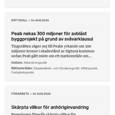
RÄTTSFALL
04 AUG 2026
Peab nekas 300 miljoner för avblåst
byggprojekt på grund av svävarklausul
Tingsrätten säger nej till Peabs yrkande om 300
miljoner kronor i skadestånd av Sigtuna kommun
sedan Peab gått miste om ett markområde om...
Instans
Attunda tingsrätt
Rättsområden
Skadestånds- och försäkringsrätt
,
Affärsjuridik
,
Fastighetsjuridik
FÖRARBETE
04 AUG 2026
Skärpta villkor för anhöriginvandring
Regeringen föreslår skärpta villkor för