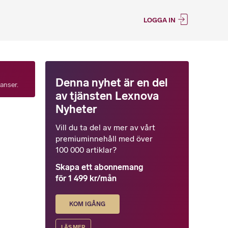
LOGGA IN
Denna nyhet är en del
tanser.
av tjänsten Lexnova
Nyheter
Vill du ta del av mer av vårt
premiuminnehåll med över
100 000 artiklar?
Skapa ett abonnemang
för 1 499 kr/mån
KOM IGÅNG
LÄS MER