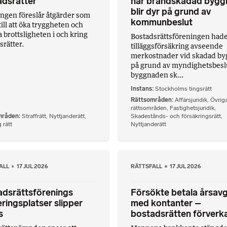
adsrätter
när brandskadad bygg
blir dyr på grund av
ngen föreslår åtgärder som
kommunbeslut
till att öka tryggheten och
 brottsligheten i och kring
Bostadsrättsföreningen had
srätter.
tilläggsförsäkring avseende
merkostnader vid skadad b
på grund av myndighetsbesl
byggnaden sk...
Instans
Stockholms tingsrätt
Rättsområden
Affärsjuridik
,
Övrig
rättsområden
,
Fastighetsjuridik
,
mråden
Straffrätt
,
Nyttjanderätt
,
Skadestånds- och försäkringsrätt
,
 rätt
Nyttjanderätt
ALL
17 JUL 2026
RÄTTSFALL
17 JUL 2026
adsrättsförenings
Försökte betala årsavg
ringsplatser slipper
med kontanter –
s
bostadsrätten förverk