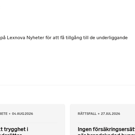
t
 Lexnova Nyheter för att få tillgång till de underliggande
BETE
04 AUG 2026
RÄTTSFALL
27 JUL 2026
t trygghet i
Ingen försäkringsersät