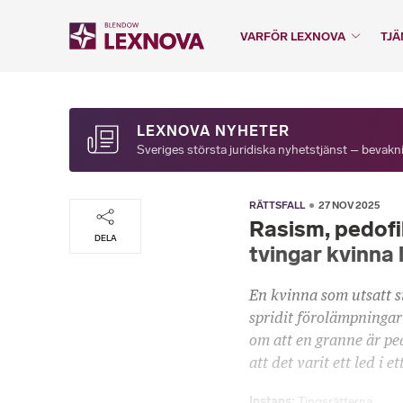
VARFÖR LEXNOVA
TJÄ
LEXNOVA NYHETER
Sveriges största juridiska nyhetstjänst – bevakni
RÄTTSFALL
27 NOV 2025
Rasism, pedofi
DELA
tvingar kvinna
En kvinna som utsatt s
spridit förolämpningar
om att en granne är ped
att det varit ett led i e
Instans
Tingsrätterna