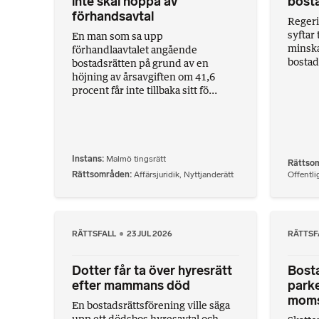
inte skäl hoppa av
bost
förhandsavtal
Regeri
syftar 
En man som sa upp
minska
förhandlaavtalet angående
bostad
bostadsrätten på grund av en
höjning av årsavgiften om 41,6
procent får inte tillbaka sitt fö...
Instans
Malmö tingsrätt
Rättso
Rättsområden
Affärsjuridik
,
Nyttjanderätt
Offentlig
RÄTTSFALL
23 JUL 2026
RÄTTSF
Dotter får ta över hyresrätt
Bost
efter mammans död
parke
mom
En bostadsrättsförening ville säga
upp ett dödsbos hyresavtal och