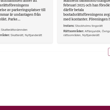
rättsnämnden anser att
Mannens bankkonto stängdes
srättsföreningens
februari 2025 och han försök
else av parkeringsplatser till
därför betala
mmar är undantagen från
bostadsrättsföreningens avgi
likt. Parke...
med kontanter. Föreningen h
Instans
Stockholms tingsrätt
Skatterättsnämnden
Rättsområden
Affärsjuridik
,
Övrig
mråden
Skatterätt
,
Nyttjanderätt
rättsområden
,
Nyttjanderätt