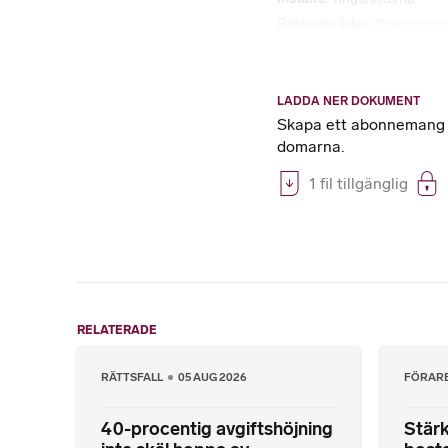
Rättsområden
Bostadsrät
LADDA NER DOKUMENT
Skapa ett abonnemang på
domarna.
1 fil tillgänglig
RELATERADE
RÄTTSFALL
05 AUG 2026
FÖRAR
40-procentig avgiftshöjning
Stärk