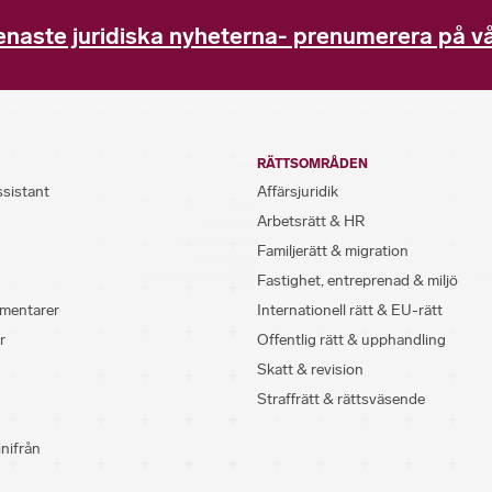
enaste juridiska nyheterna- prenumerera på vå
RÄTTSOMRÅDEN
ssistant
Affärsjuridik
Arbetsrätt & HR
Familjerätt & migration
Fastighet, entreprenad & miljö
mentarer
Internationell rätt & EU-rätt
r
Offentlig rätt & upphandling
Skatt & revision
Straffrätt & rättsväsende
inifrån