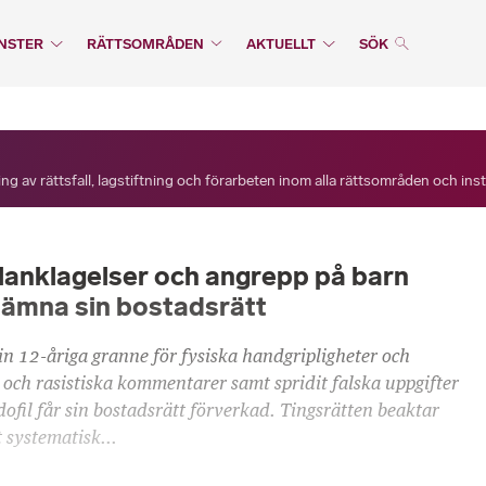
NSTER
RÄTTSOMRÅDEN
AKTUELLT
SÖK
ng av rättsfall, lagstiftning och förarbeten inom alla rättsområden och ins
lanklagelser och angrepp på barn
 lämna sin bostadsrätt
in 12-åriga granne för fysiska handgripligheter och
 och rasistiska kommentarer samt spridit falska uppgifter
ofil får sin bostadsrätt förverkad. Tingsrätten beaktar
tt systematisk...