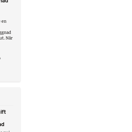
nad
e en
yggnad
ut. När
a
ift
ad