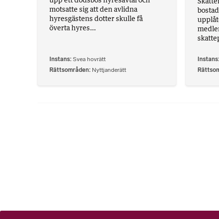
Skatte
motsatte sig att den avlidna
bostad
hyresgästens dotter skulle få
upplåt
överta hyres...
medle
skattep
Instans
Svea hovrätt
Instans
Rättsområden
Nyttjanderätt
Rättso