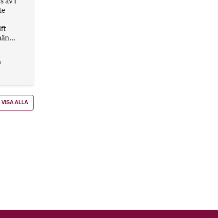
 av i
te
ft
än...
a
VISA ALLA