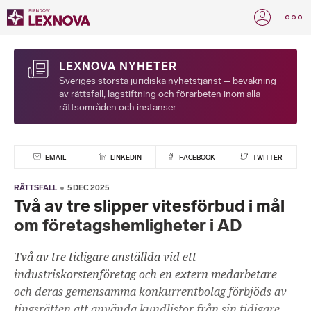
LEXNOVA NYHETER
Sveriges största juridiska nyhetstjänst – bevakning
av rättsfall, lagstiftning och förarbeten inom alla
rättsområden och instanser.
EMAIL
LINKEDIN
FACEBOOK
TWITTER
RÄTTSFALL
5 DEC 2025
Två av tre slipper vitesförbud i mål
om företagshemligheter i AD
Två av tre tidigare anställda vid ett
industriskorstenföretag och en extern medarbetare
och deras gemensamma konkurrentbolag förbjöds av
tingsrätten att använda kundlistor från sin tidigare