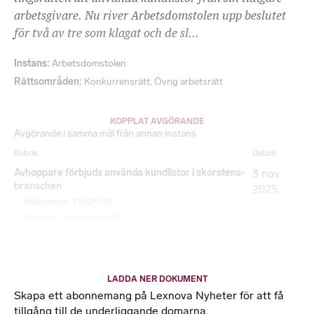
arbetsgivare. Nu river Arbetsdomstolen upp beslutet
för två av tre som klagat och de sl...
Instans
Arbetsdomstolen
Rättsområden
Konkurrensrätt
,
Övrig arbetsrätt
KOPPLAT AVGÖRANDE
Avgörande i samma mål från annan instans
Rubrik
Datum
Avhoppare förbjuds använda kundlistor i skorstens-
3 nov
branschen
2025
Målnummer: T 4621-25
Domstol: Örebro tingsrätt
LADDA NER DOKUMENT
Skapa ett abonnemang på Lexnova Nyheter för att få
tillgång till de underliggande domarna.