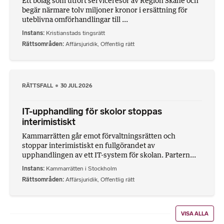
Ett bolag som utfört serviceresor av Region Skåne och
begär närmare tolv miljoner kronor i ersättning för
uteblivna omförhandlingar till ...
Instans
Kristianstads tingsrätt
Rättsområden
Affärsjuridik
,
Offentlig rätt
RÄTTSFALL
30 JUL 2026
IT-upphandling för skolor stoppas
interimistiskt
Kammarrätten går emot förvaltningsrätten och
stoppar interimistiskt en fullgörandet av
upphandlingen av ett IT-system för skolan. Partern...
Instans
Kammarrätten i Stockholm
Rättsområden
Affärsjuridik
,
Offentlig rätt
VISA ALLA