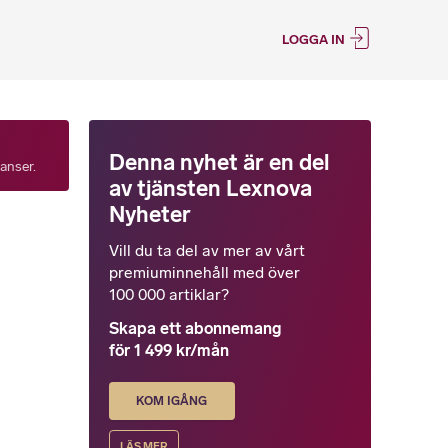
LOGGA IN
Denna nyhet är en del
tanser.
av tjänsten Lexnova
Nyheter
Vill du ta del av mer av vårt
premiuminnehåll med över
100 000 artiklar?
Skapa ett abonnemang
för 1 499 kr/mån
KOM IGÅNG
LÄS MER