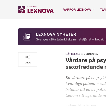
VARFÖR LEXNOVA
TJÄ
LEXNOVA NYHETER
Sveriges största juridiska nyhetstjänst – bevakni
RÄTTSFALL
9 JUN 2026
Vårdare på psyk
DELA
sexofredande 
En vårdare på en psyki
kvinnliga patienter vid
betonar att en av patie
Genom sitt agerande m
Instans
Hovrätterna