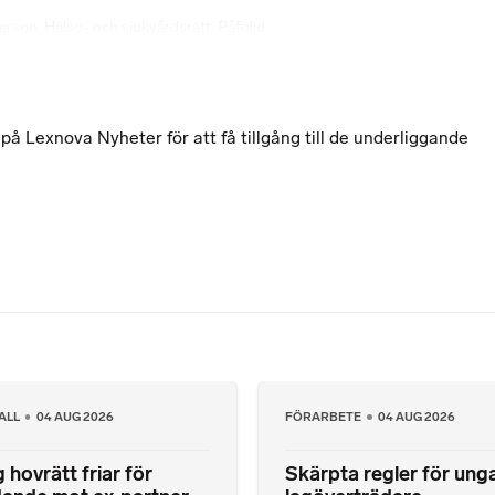
person
,
Hälso- och sjukvårdsrätt
,
Påföljd
 Lexnova Nyheter för att få tillgång till de underliggande
ALL
04 AUG 2026
FÖRARBETE
04 AUG 2026
 hovrätt friar för
Skärpta regler för ung