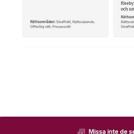
föreby
och ung
Rättso
Rättsområden
Straffrätt
,
Rättsväsende
,
Rättsvä
Offentlig rätt
,
Processrätt
Straffrät
Missa inte de s