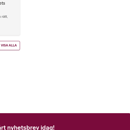
ets
 rätt
,
VISA ALLA
rt nyhetsbrev idag!