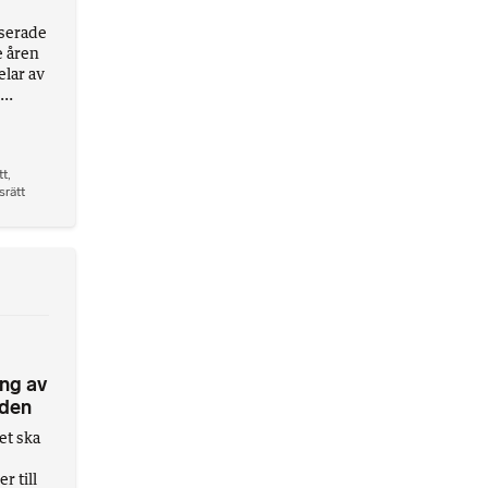
iserade
e åren
elar av
..
tt
,
srätt
ng av
nden
et ska
 till