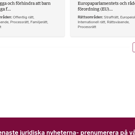
gga och förhindra att barn
Europaparlamentets och råd
a f...
förordning (EU)...
mråden
Offentlig rätt
,
Rättsområden
Straffrätt
,
Europeisk
sende
,
Processrätt
,
Familjerätt
,
Internationell rätt
,
Rättsväsende
,
t
Processrätt
enaste juridiska nyheterna- prenumerera på vå