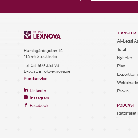
TJÄNSTER
AI-Legal A
Total
Humlegårdsgatan 14
114 46 Stockholm
Nyheter
Tel:
08-509 333 93
Play
E-post:
info@lexnova.se
Expertkom
Kundservice
Webbinarie
LinkedIn
Praxis
Instagram
Facebook
PODCAST
Rättsfallet 