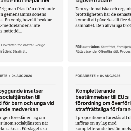
dande mot ex-partner
lagöverträdare
årig man frias från ofredande
Den systematiska och organ
en gemensamma sonens
brottsligheten har de senast
 En oenig hovrätt beaktar
kommit att påverka allt fler d
s-meddelandena inte
samhället. Den allvarliga brot.
s nattetid...
Hovrätten för Västra Sverige
Rättsområden
Straffrätt
,
Familjerä
mråden
Straffrätt
Rättsväsende
,
Offentlig rätt
,
Proces
BETE
04 AUG 2026
FÖRARBETE
04 AUG 2026
byggande insatser
Kompletterande
socialtjänsten till
bestämmelser till EU:s
 för barn och unga vid
förordning om överföri
tande medverkan
straffrättsliga förfara
ngen föreslår en lag om
I propositionen föreslås att d
er inom socialtjänsten när
införas en ny lag med
ke saknas. Förslaget ska
kompletterande bestämmelser