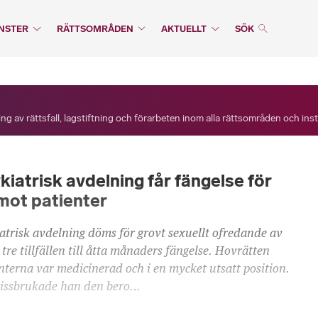
NSTER
RÄTTSOMRÅDEN
AKTUELLT
SÖK
ng av rättsfall, lagstiftning och förarbeten inom alla rättsområden och ins
iatrisk avdelning får fängelse för
mot patienter
atrisk avdelning döms för grovt sexuellt ofredande av
 tre tillfällen till åtta månaders fängelse. Hovrätten
nterna var medicinerad och i en mycket utsatt position.
issbrukade han den bero...