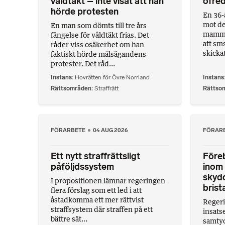
våldtäkt – inte visat att han
ofre
hörde protesten
En 36-
mot d
En man som dömts till tre års
mamma.
fängelse för våldtäkt frias. Det
att sm
råder viss osäkerhet om han
skickat
faktiskt hörde målsägandens
protester. Det råd...
Instans
Hovrätten för Övre Norrland
Instans
Rättsområden
Straffrätt
Rättso
FÖRARBETE
04 AUG 2026
FÖRAR
Ett nytt straffrättsligt
Före
påföljdssystem
inom 
skydd
I propositionen lämnar regeringen
bris
flera förslag som ett led i att
åstadkomma ett mer rättvist
Regeri
straffsystem där straffen på ett
insats
bättre sät...
samtyc