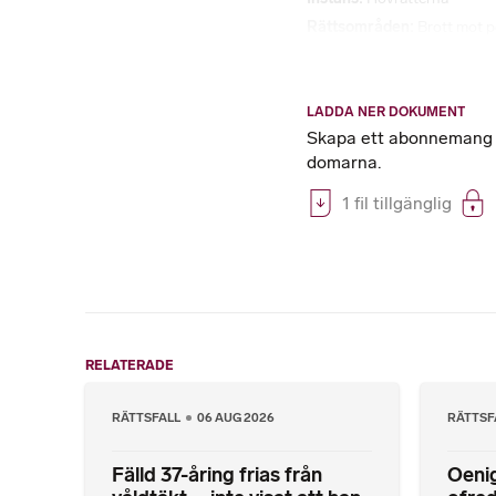
Rättsområden
Brott mot 
LADDA NER DOKUMENT
Skapa ett abonnemang på
domarna.
1 fil tillgänglig
RELATERADE
RÄTTSFALL
06 AUG 2026
RÄTTSF
Fälld 37-åring frias från
Oenig