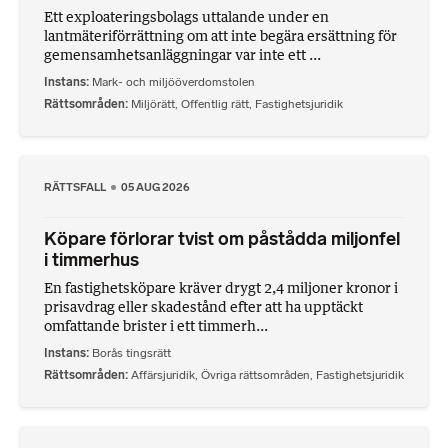
Ett exploateringsbolags uttalande under en
lantmäteriförrättning om att inte begära ersättning för
gemensamhetsanläggningar var inte ett ...
Instans
Mark- och miljööverdomstolen
Rättsområden
Miljörätt
,
Offentlig rätt
,
Fastighetsjuridik
RÄTTSFALL
05 AUG 2026
Köpare förlorar tvist om påstådda miljonfel
i timmerhus
En fastighetsköpare kräver drygt 2,4 miljoner kronor i
prisavdrag eller skadestånd efter att ha upptäckt
omfattande brister i ett timmerh...
Instans
Borås tingsrätt
Rättsområden
Affärsjuridik
,
Övriga rättsområden
,
Fastighetsjuridik