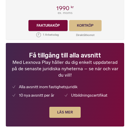
1990
kr
ex. moms
FAKTURAKÖP
KORTKÖP
Få tillgång till alla avsnitt
Med Lexnova Play håller du dig enkelt uppdaterad
på de senaste juridiska nyheterna – se när och var
du vill!
Alla avsnitt inom fastighetsjuridik
10 nya avsnitt per år
Utbildningscertifikat
LÄS MER