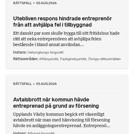
RÄTTSFALL
05 AUG 2026
Utebliven respons hindrade entreprenör
från att avhjälpa fel i tillbyggnad
Ett danskt par som skulle bygga till sitt fritidshus hade
rätt att neka entreprenören att avhjälpa felen
bestående i bland annat användan...
Instans
Helsingborgs tingsrätt
Rättsområden
Affärsjuridik
,
Fastighetsjuridik
,
Övriga rättsområden
RÄTTSFALL
05 AUG 2026
Avtalsbrott när kommun hävde
entreprenad på grund av försening
Upplands Väsby kommun begick ett väsentligt
avtalsbrott när man med hänvisning till försening
hävde en anläggningsentreprenad. Entreprenö...
Instans
Attunda tingsrätt