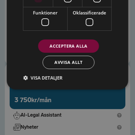
Personlig onboarding
Funktioner
Oklassificerade
Personlig customer success manager
Inbjudan till VIP-event
ACCEPTERA ALLA
Beställ Total
AVVISA ALLT
Blendow 360
VISA DETALJER
3 750
kr/mån
AI-Legal Assistant
Nyheter