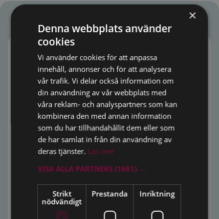
×
Våra prispaketeringar
Denna webbplats använder
cookies
Lexnova Total
Vi använder cookies för att anpassa
innehåll, annonser och för att analysera
vår trafik. Vi delar också information om
din användning av vår webbplats med
2 749
kr/mån
våra reklam- och analyspartners som kan
kombinera den med annan information
AI-Legal Assistant
som du har tillhandahållit dem eller som
Nyheter
de har samlat in från din användning av
deras tjänster.
Läs mer
Expertkommentarer
VISA ALLA PARTNERS
(1661) →
Play
Strikt
Prestanda
Inriktning
Webbinarier on-demand
nödvändigt
Praxis