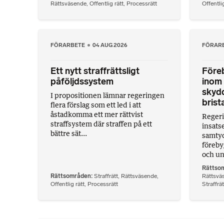
Rättsväsende
,
Offentlig rätt
,
Processrätt
Offentlig
FÖRARBETE
04 AUG 2026
FÖRAR
Ett nytt straffrättsligt
Före
påföljdssystem
inom 
skydd
I propositionen lämnar regeringen
bris
flera förslag som ett led i att
åstadkomma ett mer rättvist
Regeri
straffsystem där straffen på ett
insats
bättre sät...
samtyc
föreby
och ung
Rättso
Rättsområden
Straffrätt
,
Rättsväsende
,
Rättsvä
Offentlig rätt
,
Processrätt
Straffrät