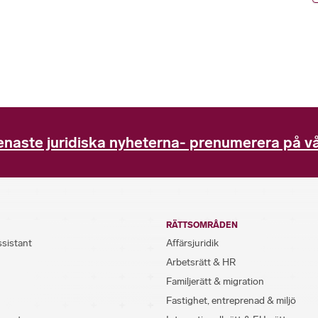
enaste juridiska nyheterna- prenumerera på vå
RÄTTSOMRÅDEN
ssistant
Affärsjuridik
Arbetsrätt & HR
Familjerätt & migration
Fastighet, entreprenad & miljö