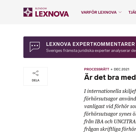
VARFÖR LEXNOVA
TJÄ
LEXNOVA EXPERTKOMMENTARER
Sveriges främsta juridiska experter analyserar de
PROCESSRÄTT
DEC 2021
Är det bra med
DELA
I internationella skilj
förhörsutsagor används
vanligast vid förhör so
förhörsutsagor synes ö
från IBA och UNCITRA
frågan skriftliga förh