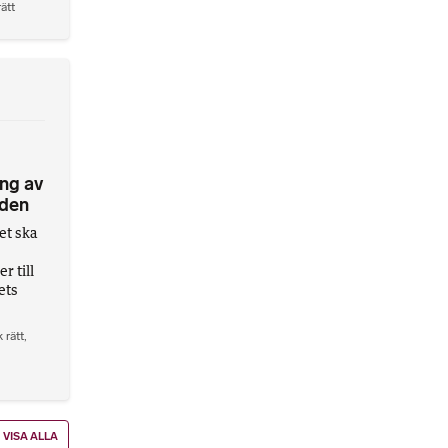
rätt
ng av
nden
et ska
 till
ets
 rätt
,
VISA ALLA