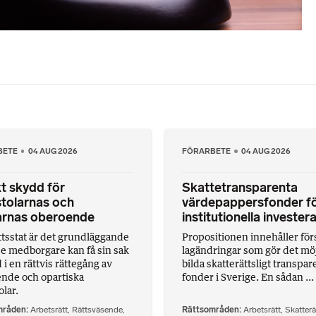
BETE
04 AUG 2026
FÖRARBETE
04 AUG 2026
t skydd för
Skattetransparenta
tolarnas och
värdepappersfonder f
rnas oberoende
institutionella invester
ättsstat är det grundläggande
Propositionen innehåller försl
rje medborgare kan få sin sak
lagändringar som gör det möjl
i en rättvis rättegång av
bilda skatterättsligt transpar
nde och opartiska
fonder i Sverige. En sådan ...
lar.
mråden
Arbetsrätt
,
Rättsväsende
,
Rättsområden
Arbetsrätt
,
Skatterä