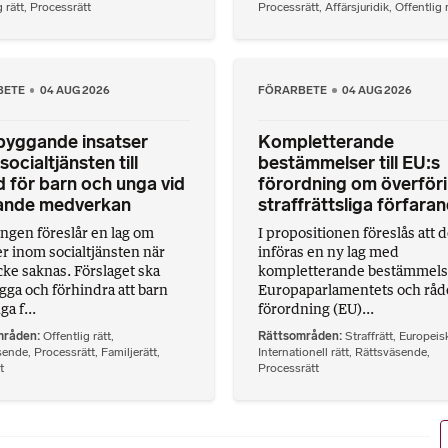
 rätt
,
Processrätt
Processrätt
,
Affärsjuridik
,
Offentlig 
BETE
04 AUG 2026
FÖRARBETE
04 AUG 2026
byggande insatser
Kompletterande
socialtjänsten till
bestämmelser till EU:s
 för barn och unga vid
förordning om överföri
tande medverkan
straffrättsliga förfara
ngen föreslår en lag om
I propositionen föreslås att d
er inom socialtjänsten när
införas en ny lag med
ke saknas. Förslaget ska
kompletterande bestämmelser
gga och förhindra att barn
Europaparlamentets och råd
a f...
förordning (EU)...
mråden
Offentlig rätt
,
Rättsområden
Straffrätt
,
Europeisk
sende
,
Processrätt
,
Familjerätt
,
Internationell rätt
,
Rättsväsende
,
t
Processrätt