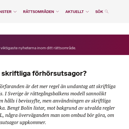
NSTER
RÄTTSOMRÅDEN
AKTUELLT
SÖK
 viktigaste nyheterna inom ditt rättsområde.
 skriftliga förhörsutsagor?
eförfaranden är det mer regel än undantag att skriftliga
. I Sverige är rättegångsbalkens modell sannolikt
m hålls i bevissyfte, men användningen av skriftliga
ka. Bengt Bolin listar, mot bakgrund av utvalda regler
L, några överväganden man som ombud bör göra, om
örsutsagor uppkommer.