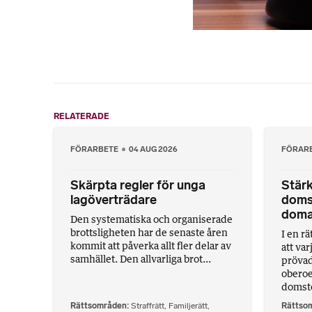
RELATERADE
FÖRARBETE
04 AUG 2026
FÖRAR
Skärpta regler för unga
Stärk
lagöverträdare
doms
doma
Den systematiska och organiserade
brottsligheten har de senaste åren
I en r
kommit att påverka allt fler delar av
att va
samhället. Den allvarliga brot...
prövad 
oberoe
domsto
Rättsområden
Straffrätt
,
Familjerätt
,
Rättso