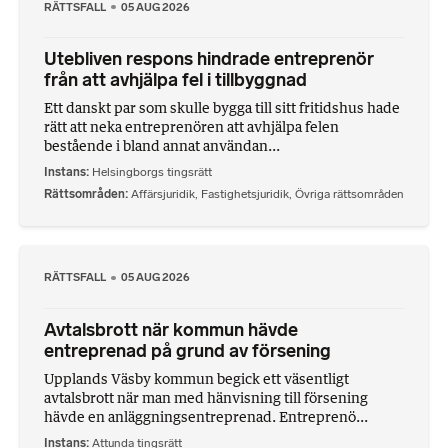
RÄTTSFALL
05 AUG 2026
Utebliven respons hindrade entreprenör
från att avhjälpa fel i tillbyggnad
Ett danskt par som skulle bygga till sitt fritidshus hade
rätt att neka entreprenören att avhjälpa felen
bestående i bland annat användan...
Instans
Helsingborgs tingsrätt
Rättsområden
Affärsjuridik
,
Fastighetsjuridik
,
Övriga rättsområden
RÄTTSFALL
05 AUG 2026
Avtalsbrott när kommun hävde
entreprenad på grund av försening
Upplands Väsby kommun begick ett väsentligt
avtalsbrott när man med hänvisning till försening
hävde en anläggningsentreprenad. Entreprenö...
Instans
Attunda tingsrätt