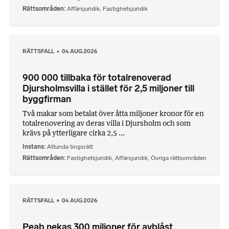
Rättsområden
Affärsjuridik
,
Fastighetsjuridik
RÄTTSFALL
04 AUG 2026
900 000 tillbaka för totalrenoverad
Djursholmsvilla i stället för 2,5 miljoner till
byggfirman
Två makar som betalat över åtta miljoner kronor för en
totalrenovering av deras villa i Djursholm och som
krävs på ytterligare cirka 2,5 ...
Instans
Attunda tingsrätt
Rättsområden
Fastighetsjuridik
,
Affärsjuridik
,
Övriga rättsområden
RÄTTSFALL
04 AUG 2026
Peab nekas 300 miljoner för avblåst