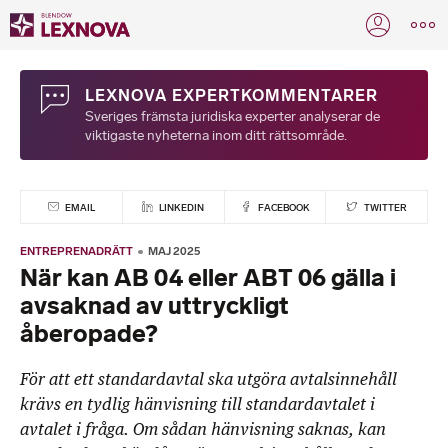
LEXNOVA EXPERTKOMMENTARER
Sveriges främsta juridiska experter analyserar de
viktigaste nyheterna inom ditt rättsområde.
EMAIL
LINKEDIN
FACEBOOK
TWITTER
ENTREPRENADRÄTT
MAJ 2025
När kan AB 04 eller ABT 06 gälla i
avsaknad av uttryckligt
åberopade?
För att ett standardavtal ska utgöra avtalsinnehåll
krävs en tydlig hänvisning till standardavtalet i
avtalet i fråga. Om sådan hänvisning saknas, kan