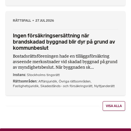
RÄTTSFALL
27 JUL 2026
Ingen försäkringsersättning när
brandskadad byggnad blir dyr på grund av
kommunbeslut
Bostadsrättsföreningen hade en tilläggsförsäkring
avseende merkostnader vid skadad byggnad på grund
av myndighetsbeslut. När byggnaden sk...
Instans
Stockholms tingsrätt
Rättsområden
Affärsjuridik
,
Övriga rättsområden
,
Fastighetsjuridik
,
Skadestånds- och försäkringsrätt
,
Nyttjanderätt
VISA ALLA