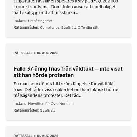
Tingsrätten avslår en spelares krav på drygt 262 000
kronor i spelvinst. Domstolen anser att spelbolaget
haft skälig grund att misstänka ...
Instans
Umeå tingsrätt
Rättsområden
Compliance
,
Straffrätt
,
Offentlig rätt
RÄTTSFALL
06 AUG 2026
Fälld 37-åring frias från våldtäkt – inte visat
att han hörde protesten
En man som dömts till tre års fängelse för våldtäkt
frias. Det råder viss osäkerhet om han faktiskt hörde
målsägandens protester. Det råd...
Instans
Hovrätten för Övre Norrland
Rättsområden
Straffrätt
RÄTTSFALL
04 AUG 2026