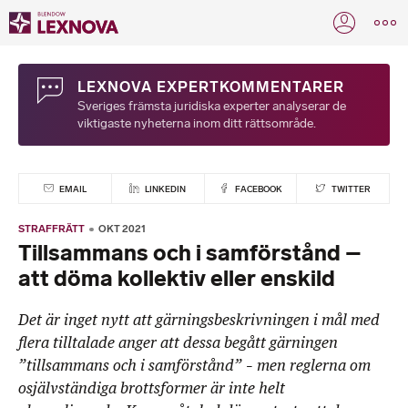
LEXNOVA EXPERTKOMMENTARER
Sveriges främsta juridiska experter analyserar de
viktigaste nyheterna inom ditt rättsområde.
EMAIL
LINKEDIN
FACEBOOK
TWITTER
STRAFFRÄTT
OKT 2021
Tillsammans och i samförstånd –
att döma kollektiv eller enskild
Det är inget nytt att gärningsbeskrivningen i mål med
flera tilltalade anger att dessa begått gärningen
”tillsammans och i samförstånd” – men reglerna om
osjälvständiga brottsformer är inte helt