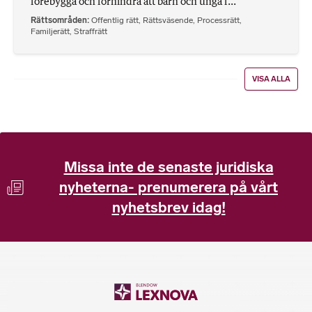
förebygga och förhindra att barn och unga f...
Rättsområden
Offentlig rätt
,
Rättsväsende
,
Processrätt
,
Familjerätt
,
Straffrätt
VISA ALLA
Missa inte de senaste juridiska
nyheterna- prenumerera på vårt
nyhetsbrev idag!