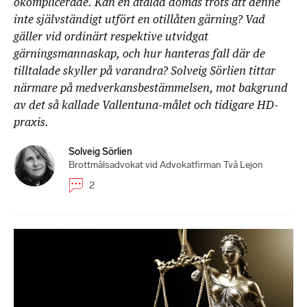
okomplicerade. Kan en åtalad dömas trots att denne
inte självständigt utfört en otillåten gärning? Vad
gäller vid ordinärt respektive utvidgat
gärningsmannaskap, och hur hanteras fall där de
tilltalade skyller på varandra? Solveig Sörlien tittar
närmare på medverkansbestämmelsen, mot bakgrund
av det så kallade Vallentuna-målet och tidigare HD-
praxis.
Solveig Sörlien
Brottmålsadvokat vid Advokatfirman Två Lejon
2