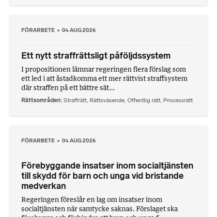
FÖRARBETE
04 AUG 2026
Ett nytt straffrättsligt påföljdssystem
I propositionen lämnar regeringen flera förslag som
ett led i att åstadkomma ett mer rättvist straffsystem
där straffen på ett bättre sät...
Rättsområden
Straffrätt
,
Rättsväsende
,
Offentlig rätt
,
Processrätt
FÖRARBETE
04 AUG 2026
Förebyggande insatser inom socialtjänsten
till skydd för barn och unga vid bristande
medverkan
Regeringen föreslår en lag om insatser inom
socialtjänsten när samtycke saknas. Förslaget ska