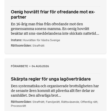
Oenig hovrätt friar för ofredande mot ex-
partner
En 36-årig man frias från ofredande mot den
gemensamma sonens mamma. En oenig hovrätt
beaktar att sms-meddelandena inte skickats nattetid...
Instans
Hovrätten för Västra Sverige
Rättsområden
Straffrätt
FÖRARBETE
04 AUG 2026
Skärpta regler för unga lagöverträdare
Den systematiska och organiserade brottsligheten har
de senaste åren kommit att påverka allt fler delar av
samhället. Den allvarliga brot...
Rättsområden
Straffrätt
,
Familjerätt
,
Rättsväsende
,
Offentlig rätt
,
Processrätt