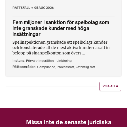
RÄTTSFALL
05 AUG 2026
Fem miljoner i sanktion för spelbolag som
inte granskade kunder med höga
insättningar
Spelinspektionen granskade ett spelbolags kunder
och konstaterade att de mest aktiva kunderna satt in
belopp på sina spelkonton som övers...
Instans
Förvaltningsrätten i Linköping
Rättsområden
Compliance
,
Processrätt
,
Offentlig rätt
VISA ALLA
Missa inte de senaste juridiska