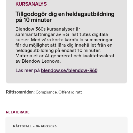
KURSANALYS
Tillgodogör dig en heldagsutbildning
på 10 minuter
Blendow 360s kursanalyser är
sammanfattningar av BG Institutes digitala
kurser. Med våra korta kärnfulla summeringar
får du möjlighet att lära dig innehållet från en
heldagsutbildning på endast 10 minuter.
Materialet är AI-genererat och kvalitetssäkrat
av Blendow Lexnova.
Läs mer på
blendow.se/blendow-360
Rättsområden
Compliance
,
Offentlig rätt
RELATERADE
RÄTTSFALL
06 AUG 2026