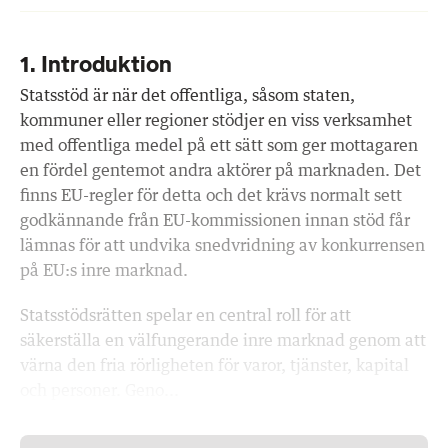
1. Introduktion
Statsstöd är när det offentliga, såsom staten,
kommuner eller regioner stödjer en viss verksamhet
med offentliga medel på ett sätt som ger mottagaren
en fördel gentemot andra aktörer på marknaden. Det
finns EU-regler för detta och det krävs normalt sett
godkännande från EU-kommissionen innan stöd får
lämnas för att undvika snedvridning av konkurrensen
på EU:s inre marknad.
Statsstödsrätten spelar en central roll för att
säkerställa en välfungerande inre marknad genom att
värna den fria rörligheten för varor, tjänster, kapital
och personer. Geno...