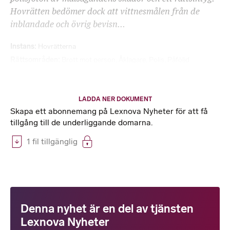
Hovrätten bedömer dock att vittnesmålen från de
inblandade och övrig bevisn...
Instans
Hovrätterna
Rättsområden
Brott mot person
,
Åklagare
,
Polis
,
Påföljd
LADDA NER DOKUMENT
Skapa ett abonnemang på Lexnova Nyheter för att få
tillgång till de underliggande domarna.
1 fil tillgänglig
Denna nyhet är en del av tjänsten
Lexnova Nyheter