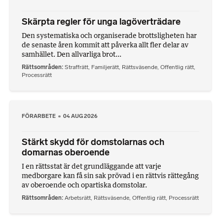
Skärpta regler för unga lagöverträdare
Den systematiska och organiserade brottsligheten har
de senaste åren kommit att påverka allt fler delar av
samhället. Den allvarliga brot...
Rättsområden
Straffrätt
,
Familjerätt
,
Rättsväsende
,
Offentlig rätt
,
Processrätt
FÖRARBETE
04 AUG 2026
Stärkt skydd för domstolarnas och
domarnas oberoende
I en rättsstat är det grundläggande att varje
medborgare kan få sin sak prövad i en rättvis rättegång
av oberoende och opartiska domstolar.
Rättsområden
Arbetsrätt
,
Rättsväsende
,
Offentlig rätt
,
Processrätt