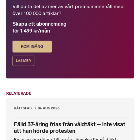
Vill du ta del av mer av vårt premiuminnehåll med
över 100 000 artiklar?
Skapa ett abonnemang
för 1 499 kr/mån
KOM IGÅNG
LÄS MER
RELATERADE
RÄTTSFALL
06 AUG 2026
Fälld 37-åring frias från våldtäkt – inte visat
att han hörde protesten
En man som dömts till tre års fängelse för våldtäkt