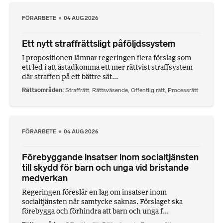
FÖRARBETE
04 AUG 2026
Ett nytt straffrättsligt påföljdssystem
I propositionen lämnar regeringen flera förslag som
ett led i att åstadkomma ett mer rättvist straffsystem
där straffen på ett bättre sät...
Rättsområden
Straffrätt
,
Rättsväsende
,
Offentlig rätt
,
Processrätt
FÖRARBETE
04 AUG 2026
Förebyggande insatser inom socialtjänsten
till skydd för barn och unga vid bristande
medverkan
Regeringen föreslår en lag om insatser inom
socialtjänsten när samtycke saknas. Förslaget ska
förebygga och förhindra att barn och unga f...