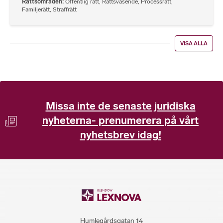
Rättsområden
Offentlig rätt
,
Rättsväsende
,
Processrätt
,
Familjerätt
,
Straffrätt
VISA ALLA
Missa inte de senaste juridiska
nyheterna- prenumerera på vårt
nyhetsbrev idag!
Humlegårdsgatan 14