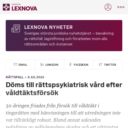
LEXNOVA NYHETER
Sveriges största juridiska nyhetstjänst – bevakning
av rättsfall, lagstiftning och förarbeten inom alla
rättsområden och instanser.
EMAIL
LINKEDIN
FACEBOOK
TWITTER
RÄTTSFALL
8 JUL 2026
Döms till rättspsykiatrisk vård efter
våldtäktsförsök
30-åringen friades från försök till våldtäkt i
tingsrätten med hänvisningen till att utredningen inte
var tillräckligt robust. Bland annat saknades
polisfoton av målsägandens skador och ett rättsintyg.