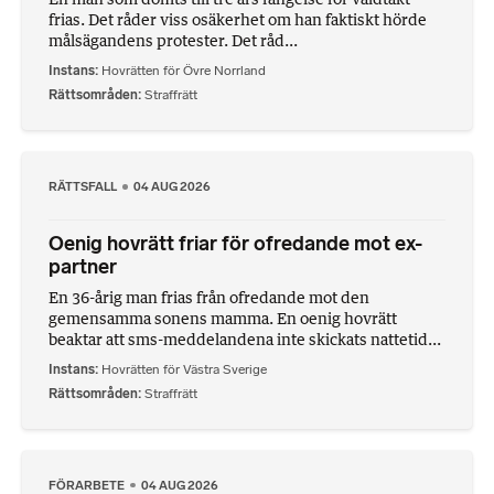
frias. Det råder viss osäkerhet om han faktiskt hörde
målsägandens protester. Det råd...
Instans
Hovrätten för Övre Norrland
Rättsområden
Straffrätt
RÄTTSFALL
04 AUG 2026
Oenig hovrätt friar för ofredande mot ex-
partner
En 36-årig man frias från ofredande mot den
gemensamma sonens mamma. En oenig hovrätt
beaktar att sms-meddelandena inte skickats nattetid...
Instans
Hovrätten för Västra Sverige
Rättsområden
Straffrätt
FÖRARBETE
04 AUG 2026