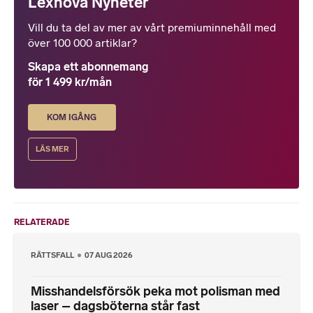
Lexnova Nyheter
Vill du ta del av mer av vårt premiuminnehåll med
över 100 000 artiklar?
Skapa ett abonnemang
för 1 499 kr/mån
KOM IGÅNG
LÄS MER
RELATERADE
RÄTTSFALL
07 AUG 2026
Misshandelsförsök peka mot polisman med
laser – dagsböterna står fast