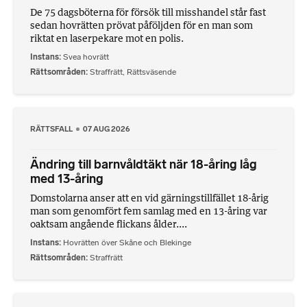
De 75 dagsböterna för försök till misshandel står fast
sedan hovrätten prövat påföljden för en man som
riktat en laserpekare mot en polis.
Instans
Svea hovrätt
Rättsområden
Straffrätt
,
Rättsväsende
RÄTTSFALL
07 AUG 2026
Ändring till barnvåldtäkt när 18-åring låg
med 13-åring
Domstolarna anser att en vid gärningstillfället 18-årig
man som genomfört fem samlag med en 13-åring var
oaktsam angående flickans ålder....
Instans
Hovrätten över Skåne och Blekinge
Rättsområden
Straffrätt