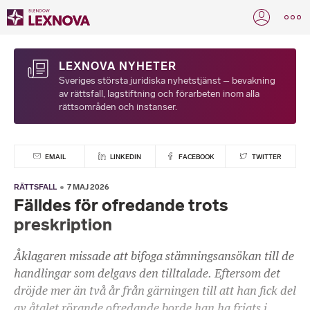
LEXNOVA NYHETER
Sveriges största juridiska nyhetstjänst – bevakning
av rättsfall, lagstiftning och förarbeten inom alla
rättsområden och instanser.
EMAIL
LINKEDIN
FACEBOOK
TWITTER
RÄTTSFALL
7 MAJ 2026
Fälldes för ofredande trots
preskription
Åklagaren missade att bifoga stämningsansökan till de
handlingar som delgavs den tilltalade. Eftersom det
dröjde mer än två år från gärningen till att han fick del
av åtalet rörande ofredande borde han ha friats i