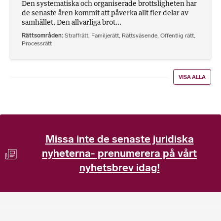
Den systematiska och organiserade brottsligheten har
de senaste åren kommit att påverka allt fler delar av
samhället. Den allvarliga brot...
Rättsområden
Straffrätt
,
Familjerätt
,
Rättsväsende
,
Offentlig rätt
,
Processrätt
VISA ALLA
Missa inte de senaste juridiska
nyheterna- prenumerera på vårt
nyhetsbrev idag!