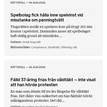
RÄTTSFALL
06 AUG 2026
Spelbolag fick hålla inne spelvinst vid
misstanke om penningtvätt
Tingsrätten avslår en spelares krav på drygt 262 000
kronor i spelvinst. Domstolen anser att spelbolaget
haft skälig grund att misstänka ...
Instans
Umeå tingsrätt
Rättsområden
Compliance
,
Straffrätt
,
Offentlig rätt
RÄTTSFALL
06 AUG 2026
Fälld 37-åring frias från våldtäkt – inte visat
att han hörde protesten
En man som dömts till tre års fängelse för våldtäkt
frias. Det råder viss osäkerhet om han faktiskt hörde
målsägandens protester. Det råd...
Instans
Hovrätten för Övre Norrland