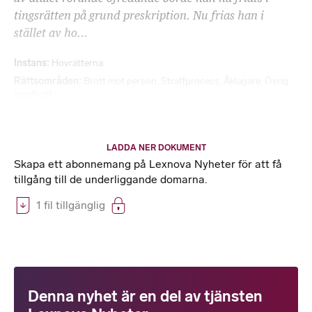
tingsrätten på grund preskription. Nu frias han i
stället av ho...
Instans
Hovrätterna
Rättsområden
Brott mot person
,
Straffprocess
,
Åklagare
,
Övrig
straffrätt
LADDA NER DOKUMENT
Skapa ett abonnemang på Lexnova Nyheter för att få
tillgång till de underliggande domarna.
1 fil tillgänglig
Denna nyhet är en del av tjänsten