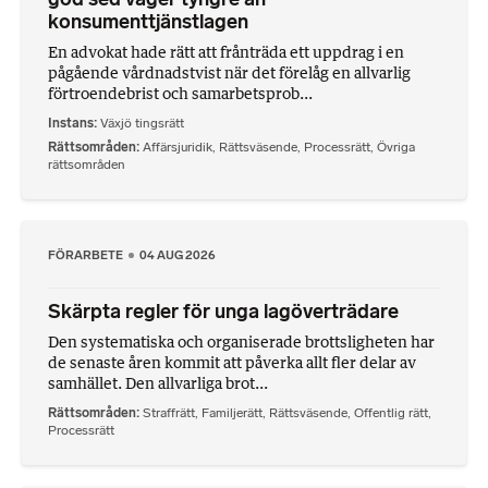
konsumenttjänstlagen
En advokat hade rätt att frånträda ett uppdrag i en
pågående vårdnadstvist när det förelåg en allvarlig
förtroendebrist och samarbetsprob...
Instans
Växjö tingsrätt
Rättsområden
Affärsjuridik
,
Rättsväsende
,
Processrätt
,
Övriga
rättsområden
FÖRARBETE
04 AUG 2026
Skärpta regler för unga lagöverträdare
Den systematiska och organiserade brottsligheten har
de senaste åren kommit att påverka allt fler delar av
samhället. Den allvarliga brot...
Rättsområden
Straffrätt
,
Familjerätt
,
Rättsväsende
,
Offentlig rätt
,
Processrätt