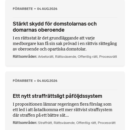
FÖRARBETE
04 AUG 2026
Stärkt skydd för domstolarnas och
domarnas oberoende
I en rättsstat är det grundläggande att varje
medborgare kan få sin sak prövad i en rättvis rättegång
av oberoende och opartiska domstolar.
Rättsområden
Arbetsrätt
,
Rättsväsende
,
Offentlig rätt
,
Processrätt
FÖRARBETE
04 AUG 2026
Ett nytt straffrättsligt påföljdssystem
I propositionen lämnar regeringen flera förslag som
ett led i att åstadkomma ett mer rättvist straffsystem
där straffen på ett bättre sät...
Rättsområden
Straffrätt
,
Rättsväsende
,
Offentlig rätt
,
Processrätt