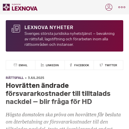
LEXNOVA NYHETER
Sveriges största juridiska nyhetstjänst – bevakning
av rättsfall, lagstiftning och förarbeten inom alla
rättsområden och instanser.
EMAIL
LINKEDIN
FACEBOOK
TWITTER
RÄTTSFALL
3 JUL 2025
Hovrätten ändrade
försvararkostnader till tilltalads
nackdel – blir fråga för HD
Högsta domstolen ska pröva om hovrätten får besluta
om återbetalning av försvararkostnader till den