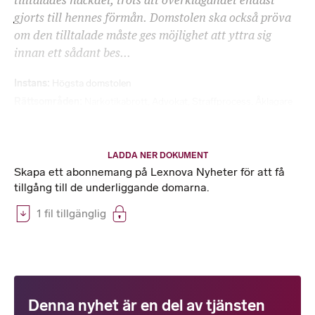
tilltalades nackdel, trots att överklagandet endast
gjorts till hennes förmån. Domstolen ska också pröva
om den tilltalade måste ges möjlighet att yttra sig
innan ett sådant bes...
Instans
Högsta domstolen
Rättsområden
Narkotikabrott
,
Advokat
,
Straffprocess
,
Åklagare
LADDA NER DOKUMENT
Skapa ett abonnemang på Lexnova Nyheter för att få
tillgång till de underliggande domarna.
1 fil tillgänglig
Denna nyhet är en del av tjänsten