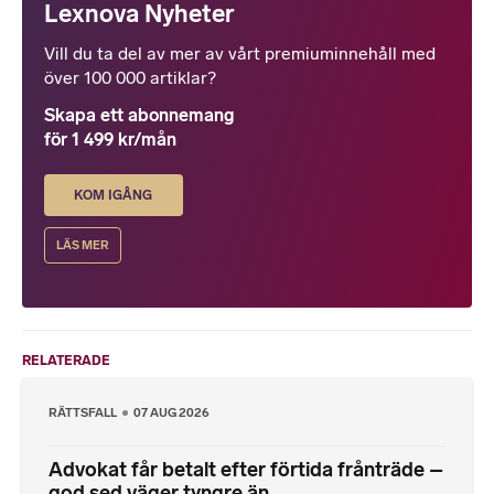
Lexnova Nyheter
Vill du ta del av mer av vårt premiuminnehåll med
över 100 000 artiklar?
Skapa ett abonnemang
för 1 499 kr/mån
KOM IGÅNG
LÄS MER
RELATERADE
RÄTTSFALL
07 AUG 2026
Advokat får betalt efter förtida frånträde –
god sed väger tyngre än