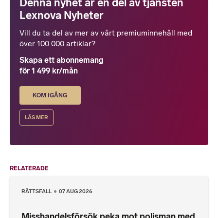
Denna nyhet är en del av tjänsten
Lexnova Nyheter
Vill du ta del av mer av vårt premiuminnehåll med
över 100 000 artiklar?
Skapa ett abonnemang
för 1 499 kr/mån
KOM IGÅNG
LÄS MER
RELATERADE
RÄTTSFALL
07 AUG 2026
Misshandelsförsök peka mot polisman med