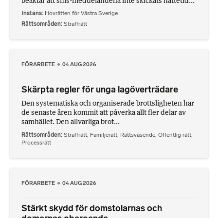
beaktar att sms-meddelandena inte skickats nattetid...
Instans
Hovrätten för Västra Sverige
Rättsområden
Straffrätt
FÖRARBETE
04 AUG 2026
Skärpta regler för unga lagöverträdare
Den systematiska och organiserade brottsligheten har
de senaste åren kommit att påverka allt fler delar av
samhället. Den allvarliga brot...
Rättsområden
Straffrätt
,
Familjerätt
,
Rättsväsende
,
Offentlig rätt
,
Processrätt
FÖRARBETE
04 AUG 2026
Stärkt skydd för domstolarnas och