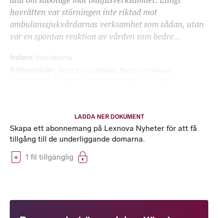
åtal om sabotage mot blåljusverksamhet. Enligt
hovrätten var störningen inte riktad mot
ambulanssjukvårdarnas verksamhet som sådan, utan
var en spontan reaktion av vården som bedre...
Instans
Hovrätterna
Rättsområden
Brott mot samhället
,
Brott mot person
,
Straffprocess
,
Åklagare
,
Ordning och säkerhet
,
Påföljd
LADDA NER DOKUMENT
Skapa ett abonnemang på Lexnova Nyheter för att få
tillgång till de underliggande domarna.
1 fil tillgänglig