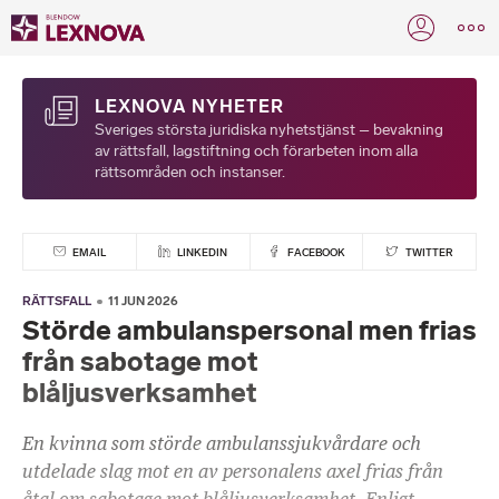
LEXNOVA NYHETER
Sveriges största juridiska nyhetstjänst – bevakning
av rättsfall, lagstiftning och förarbeten inom alla
rättsområden och instanser.
EMAIL
LINKEDIN
FACEBOOK
TWITTER
RÄTTSFALL
11 JUN 2026
Störde ambulanspersonal men frias
från sabotage mot
blåljusverksamhet
En kvinna som störde ambulanssjukvårdare och
utdelade slag mot en av personalens axel frias från