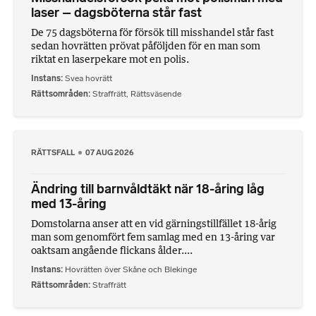
laser – dagsböterna står fast
De 75 dagsböterna för försök till misshandel står fast
sedan hovrätten prövat påföljden för en man som
riktat en laserpekare mot en polis.
Instans
Svea hovrätt
Rättsområden
Straffrätt
,
Rättsväsende
RÄTTSFALL
07 AUG 2026
Ändring till barnvåldtäkt när 18-åring låg
med 13-åring
Domstolarna anser att en vid gärningstillfället 18-årig
man som genomfört fem samlag med en 13-åring var
oaktsam angående flickans ålder....
Instans
Hovrätten över Skåne och Blekinge
Rättsområden
Straffrätt