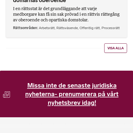
domarnas oberoende
I en rättsstat är det grundläggande att varje
medborgare kan få sin sak prövad i en rättvis rättegång
av oberoende och opartiska domstolar.
Rättsområden
Arbetsrätt
,
Rättsväsende
,
Offentlig rätt
,
Processrätt
VISA ALLA
Missa inte de senaste juridiska
nyheterna- prenumerera på vårt
nyhetsbrev idag!