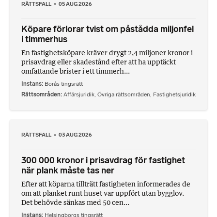
RÄTTSFALL
05 AUG 2026
Köpare förlorar tvist om påstådda miljonfel
i timmerhus
En fastighetsköpare kräver drygt 2,4 miljoner kronor i
prisavdrag eller skadestånd efter att ha upptäckt
omfattande brister i ett timmerh...
Instans
Borås tingsrätt
Rättsområden
Affärsjuridik
,
Övriga rättsområden
,
Fastighetsjuridik
RÄTTSFALL
03 AUG 2026
300 000 kronor i prisavdrag för fastighet
när plank måste tas ner
Efter att köparna tillträtt fastigheten informerades de
om att planket runt huset var uppfört utan bygglov.
Det behövde sänkas med 50 cen...
Instans
Helsingborgs tingsrätt