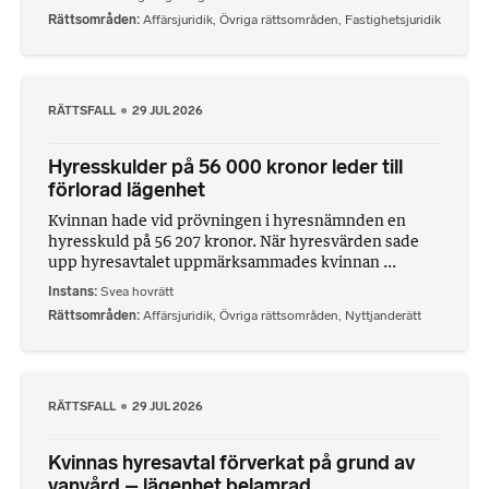
Rättsområden
Affärsjuridik
,
Övriga rättsområden
,
Fastighetsjuridik
RÄTTSFALL
29 JUL 2026
Hyresskulder på 56 000 kronor leder till
förlorad lägenhet
Kvinnan hade vid prövningen i hyresnämnden en
hyresskuld på 56 207 kronor. När hyresvärden sade
upp hyresavtalet uppmärksammades kvinnan ...
Instans
Svea hovrätt
Rättsområden
Affärsjuridik
,
Övriga rättsområden
,
Nyttjanderätt
RÄTTSFALL
29 JUL 2026
Kvinnas hyresavtal förverkat på grund av
vanvård – lägenhet belamrad