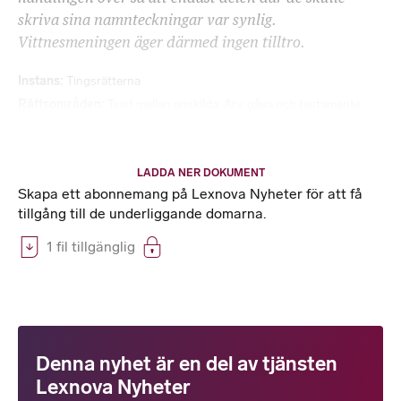
skriva sina namnteckningar var synlig.
Vittnesmeningen äger därmed ingen tilltro.
Instans
Tingsrätterna
Rättsområden
Tvist mellan enskilda
,
Arv, gåva och testamente
LADDA NER DOKUMENT
Skapa ett abonnemang på Lexnova Nyheter för att få
tillgång till de underliggande domarna.
1 fil tillgänglig
Denna nyhet är en del av tjänsten
Lexnova Nyheter