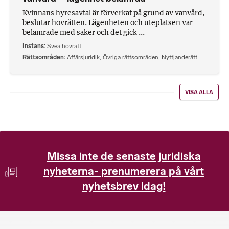
Kvinnans hyresavtal är förverkat på grund av vanvård,
beslutar hovrätten. Lägenheten och uteplatsen var
belamrade med saker och det gick ...
Instans
Svea hovrätt
Rättsområden
Affärsjuridik
,
Övriga rättsområden
,
Nyttjanderätt
VISA ALLA
Missa inte de senaste juridiska
nyheterna- prenumerera på vårt
nyhetsbrev idag!