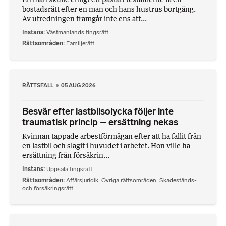
bostadsrätt efter en man och hans hustrus bortgång.
Av utredningen framgår inte ens att...
Instans
Västmanlands tingsrätt
Rättsområden
Familjerätt
RÄTTSFALL
05 AUG 2026
Besvär efter lastbilsolycka följer inte
traumatisk princip – ersättning nekas
Kvinnan tappade arbestförmågan efter att ha fallit från
en lastbil och slagit i huvudet i arbetet. Hon ville ha
ersättning från försäkrin...
Instans
Uppsala tingsrätt
Rättsområden
Affärsjuridik
,
Övriga rättsområden
,
Skadestånds-
och försäkringsrätt