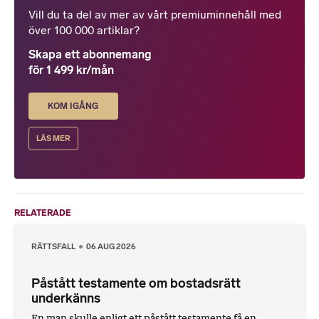
Vill du ta del av mer av vårt premiuminnehåll med
över 100 000 artiklar?
Skapa ett abonnemang
för 1 499 kr/mån
KOM IGÅNG
LÄS MER
RELATERADE
RÄTTSFALL
06 AUG 2026
Påstått testamente om bostadsrätt
underkänns
En man skulle enligt ett påstått testamente få en