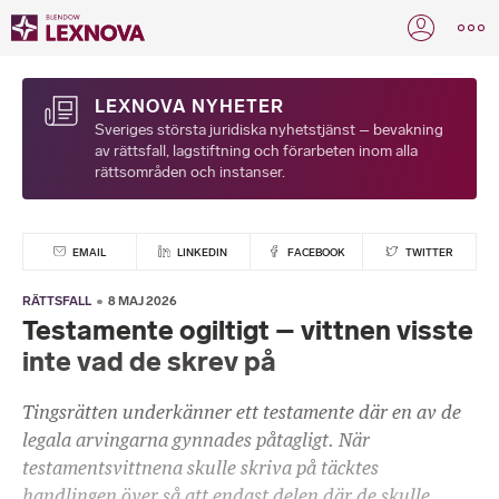
LEXNOVA NYHETER
Sveriges största juridiska nyhetstjänst – bevakning
av rättsfall, lagstiftning och förarbeten inom alla
rättsområden och instanser.
EMAIL
LINKEDIN
FACEBOOK
TWITTER
RÄTTSFALL
8 MAJ 2026
Testamente ogiltigt – vittnen visste
inte vad de skrev på
Tingsrätten underkänner ett testamente där en av de
legala arvingarna gynnades påtagligt. När
testamentsvittnena skulle skriva på täcktes
handlingen över så att endast delen där de skulle