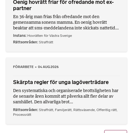
Oenig hovrätt friar för ofredande mot ex-
partner
En 36-årig man frias från ofredande mot den
gemensamma sonens mamma. En oenig hovrätt
beaktar att sms-meddelandena inte skickats nattetid...
Instans
Hovrätten för Västra Sverige
Rättsområden
Straffrätt
FÖRARBETE
04 AUG 2026
Skärpta regler för unga lagöverträdare
Den systematiska och organiserade brottsligheten har
de senaste åren kommit att påverka allt fler delar av
samhället. Den allvarliga brot...
Rättsområden
Straffrätt
,
Familjerätt
,
Rättsväsende
,
Offentlig rätt
,
Processrätt