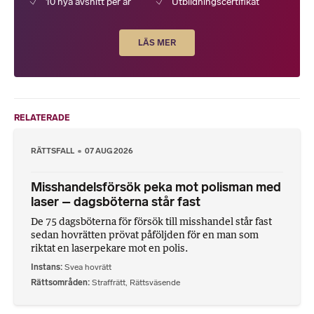
10 nya avsnitt per år
Utbildningscertifikat
LÄS MER
RELATERADE
RÄTTSFALL
07 AUG 2026
Misshandelsförsök peka mot polisman med
laser – dagsböterna står fast
De 75 dagsböterna för försök till misshandel står fast
sedan hovrätten prövat påföljden för en man som
riktat en laserpekare mot en polis.
Instans
Svea hovrätt
Rättsområden
Straffrätt
,
Rättsväsende