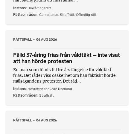
Instans
Umeå tingsrätt
Rättsområden
Compliance
,
Straffrätt
,
Offentlig rätt
RÄTTSFALL
06 AUG 2026
Fälld 37-åring frias från våldtäkt – inte visat
att han hörde protesten
En man som dömts till tre års fängelse för våldtäkt
frias. Det råder viss osäkerhet om han faktiskt hörde
målsägandens protester. Det råd...
Instans
Hovrätten för Övre Norrland
Rättsområden
Straffrätt
RÄTTSFALL
04 AUG 2026