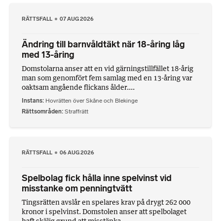
RÄTTSFALL
07 AUG 2026
Ändring till barnvåldtäkt när 18-åring låg
med 13-åring
Domstolarna anser att en vid gärningstillfället 18-årig
man som genomfört fem samlag med en 13-åring var
oaktsam angående flickans ålder....
Instans
Hovrätten över Skåne och Blekinge
Rättsområden
Straffrätt
RÄTTSFALL
06 AUG 2026
Spelbolag fick hålla inne spelvinst vid
misstanke om penningtvätt
Tingsrätten avslår en spelares krav på drygt 262 000
kronor i spelvinst. Domstolen anser att spelbolaget
haft skälig grund att misstänka ...