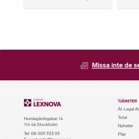
Missa inte de s
TJÄNSTER
AI-Legal A
Total
Humlegårdsgatan 14
114 46 Stockholm
Nyheter
Tel:
08-509 333 93
Play