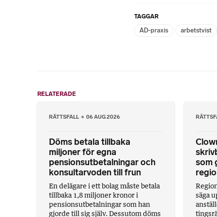
TAGGAR
AD-praxis
arbetstvist
RELATERADE
RÄTTSFALL
06 AUG 2026
RÄTTSF
Döms betala tillbaka
Clow
miljoner för egna
skriv
pensionsutbetalningar och
som g
konsultarvoden till frun
regio
En delägare i ett bolag måste betala
Region
tillbaka 1,8 miljoner kronor i
säga u
pensionsutbetalningar som han
anställ
gjorde till sig själv. Dessutom döms
tingsrä