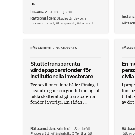
ma...
Instans
Attunda tingsrätt
Instans
Rättsområden
Skadestånds- och
försäkringsrätt
,
Affärsjuridik
,
Arbetsrätt
Rättso
FÖRARBETE
04 AUG 2026
FÖRAR
Skattetransparenta
En m
värdepappersfonder för
perso
institutionella investerare
civil
Propositionen innehåller förslag till
I prop
lagändringar som gör det möjligt att
försla
bilda skatterättsligt transparenta
till at
fonder i Sverige. En sådan ...
av det 
Rättsområden
Arbetsrätt
,
Skatterätt
,
Rättso
Processrätt
,
Affärsjuridik
,
Offentlig rätt
rätt
,
Arb