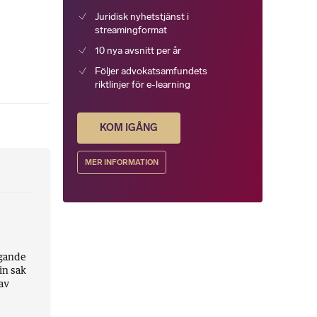
Juridisk nyhetstjänst i
streamingformat
10 nya avsnitt per år
Följer advokatsamfundets
riktlinjer för e-learning
KOM IGÅNG
MER INFORMATION
ggande
in sak
 av