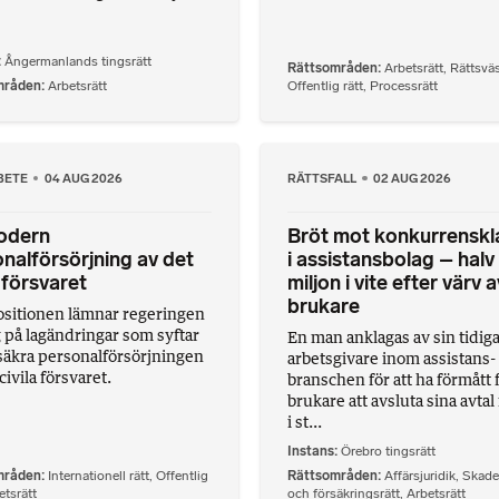
Ångermanlands tingsrätt
Rättsområden
Arbetsrätt
,
Rättsvä
mråden
Arbetsrätt
Offentlig rätt
,
Processrätt
BETE
04 AUG 2026
RÄTTSFALL
02 AUG 2026
odern
Bröt mot konkurrenskl
nalförsörjning av det
i assistansbolag – halv
a försvaret
miljon i vite efter värv a
brukare
ositionen lämnar regeringen
g på lagändringar som syftar
En man anklagas av sin tidig
t säkra personalförsörjningen
arbetsgivare inom assistans-
civila försvaret.
branschen för att ha förmått 
brukare att avsluta sina avtal 
i st...
Instans
Örebro tingsrätt
mråden
Internationell rätt
,
Offentlig
Rättsområden
Affärsjuridik
,
Skade
etsrätt
och försäkringsrätt
,
Arbetsrätt