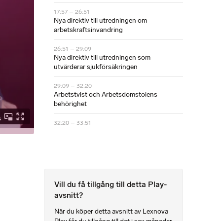
17:57 – 26:51
Nya direktiv till utredningen om
arbetskraftsinvandring
26:51 – 29:09
Nya direktiv till utredningen som
utvärderar sjukförsäkringen
29:09 – 32:20
Arbetstvist och Arbetsdomstolens
behörighet
32:20 – 33:51
Betalningsföreläggande i arbetstvist
33:51 – 39:42
Tvisteförhandlingskravet i
arbetstvistlagen
Vill du få tillgång till detta Play-
39:42 – 42:58
avsnitt?
Likabehandlingsprincipen vid bemanning
När du köper detta avsnitt av Lexnova
42:58 – 46:48