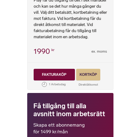
Play får du tillgång till det i sex månader
Skydd mot diskriminering av
och kan se det hur många gånger du
tidsbegränsat anställd arbetstagare
vill. Välj ditt betalsätt, kortbetalning eller
mot faktura. Vid kortbetalning får du
direkt åtkomst till materialet. Vid
fakturabetalning får du tillgång till
materialet inom en arbetsdag.
1990
kr
ex. moms
FAKTURAKÖP
KORTKÖP
Få tillgång till alla
avsnitt inom arbetsrätt
Skapa ett abonnemang
för 1499 kr/mån