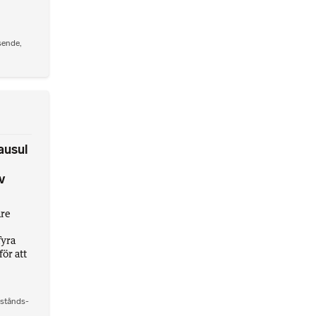
sende
,
ausul
v
are
fyra
för att
stånds-