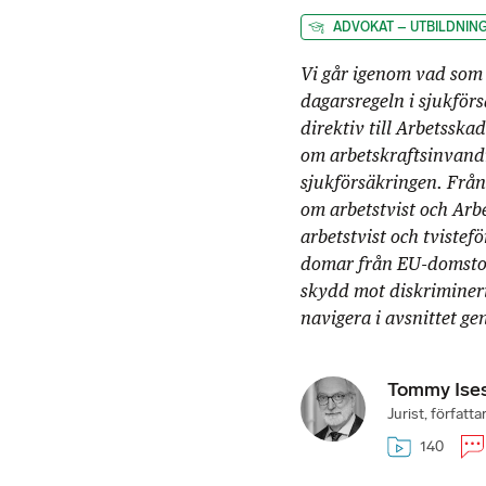
ADVOKAT – UTBILDNIN
Vi går igenom vad som 
dagarsregeln i sjukför
direktiv till Arbetsska
om arbetskraftsinvandr
sjukförsäkringen. Från
om arbetstvist och Arb
arbetstvist och tvistef
domar från EU-domstol
skydd mot diskrimineri
navigera i avsnittet ge
Tommy Ise
Jurist, författ
140