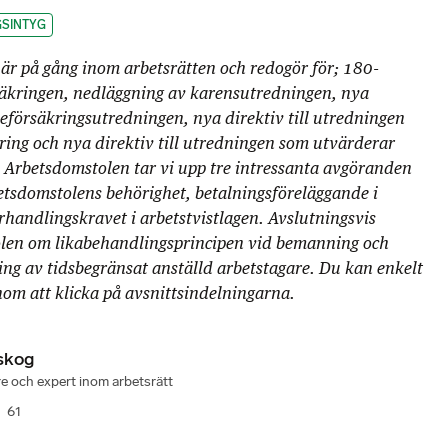
GSINTYG
är på gång inom arbetsrätten och redogör för; 180-
säkringen, nedläggning av karensutredningen, nya
deförsäkringsutredningen, nya direktiv till utredningen
ing och nya direktiv till utredningen som utvärderar
 Arbetsdomstolen tar vi upp tre intressanta avgöranden
etsdomstolens behörighet, betalningsföreläggande i
örhandlingskravet i arbetstvistlagen. Avslutningsvis
en om likabehandlingsprincipen vid bemanning och
ng av tidsbegränsat anställd arbetstagare. Du kan enkelt
nom att klicka på avsnittsindelningarna.
skog
are och expert inom arbetsrätt
61