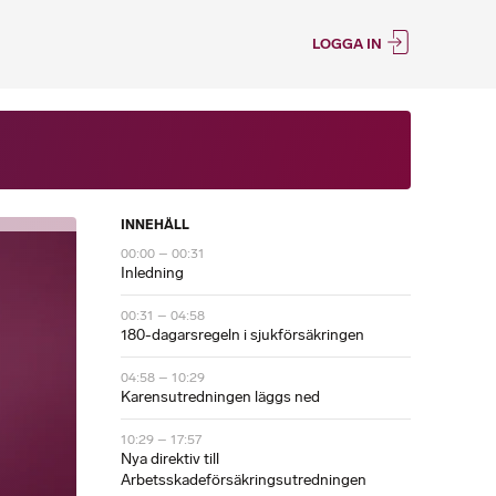
LOGGA IN
INNEHÅLL
00:00 – 00:31
Inledning
00:31 – 04:58
180-dagarsregeln i sjukförsäkringen
04:58 – 10:29
Karensutredningen läggs ned
10:29 – 17:57
Nya direktiv till
Arbetsskadeförsäkringsutredningen