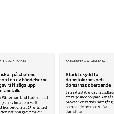
ALL
04 AUG 2026
FÖRARBETE
04 AUG 2026
nskor på chefens
Stärkt skydd för
bord en av händelserna
domstolarnas och
av rätt säga upp
domarnas oberoende
n-anställd
I en rättsstat är det grundlä
att varje medborgare kan få s
 Västernorrland hade rätt att
prövad i en rättvis rättegång
pp en kvinna som varit
oberoende och opartiska
d hos regionen i 25 år. Enligt
domstolar.
tten har hon grovt förlöjli...