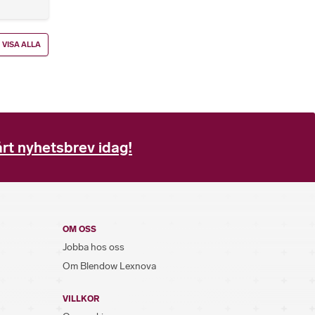
VISA ALLA
rt nyhetsbrev idag!
OM OSS
Jobba hos oss
Om Blendow Lexnova
VILLKOR