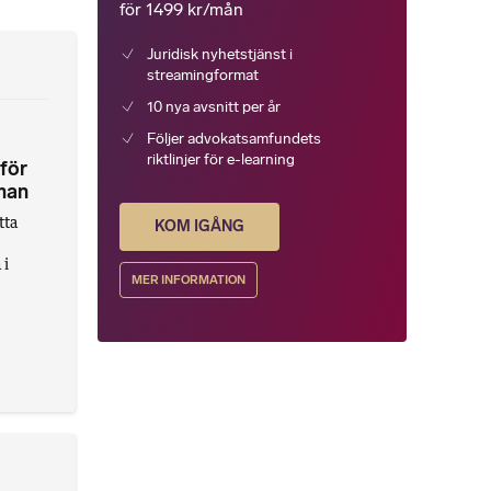
för 1499 kr/mån
Juridisk nyhetstjänst i
streamingformat
10 nya avsnitt per år
Följer advokatsamfundets
riktlinjer för e-learning
 för
rman
tta
KOM IGÅNG
 i
MER INFORMATION