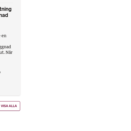
tning
nad
e en
yggnad
ut. När
a
VISA ALLA