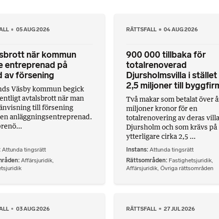
ALL
05 AUG 2026
RÄTTSFALL
04 AUG 2026
lsbrott när kommun
900 000 tillbaka för
e entreprenad på
totalrenoverad
 av försening
Djursholmsvilla i stället
2,5 miljoner till byggfi
nds Väsby kommun begick
entligt avtalsbrott när man
Två makar som betalat över å
nvisning till försening
miljoner kronor för en
en anläggningsentreprenad.
totalrenovering av deras villa
renö...
Djursholm och som krävs på
ytterligare cirka 2,5 ...
Attunda tingsrätt
Instans
Attunda tingsrätt
mråden
Affärsjuridik
,
Rättsområden
Fastighetsjuridik
,
tsjuridik
Affärsjuridik
,
Övriga rättsområden
ALL
03 AUG 2026
RÄTTSFALL
27 JUL 2026