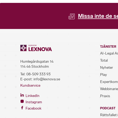
Missa inte de s
TJÄNSTER
AI-Legal A
Total
Humlegårdsgatan 14
114 46 Stockholm
Nyheter
Tel:
08-509 333 93
Play
E-post:
info@lexnova.se
Expertkom
Kundservice
Webbinarie
LinkedIn
Praxis
Instagram
Facebook
PODCAST
Rättsfallet 