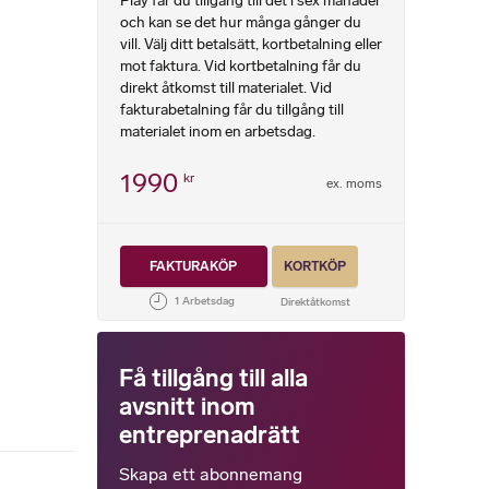
Play får du tillgång till det i sex månader
och kan se det hur många gånger du
vill. Välj ditt betalsätt, kortbetalning eller
mot faktura. Vid kortbetalning får du
direkt åtkomst till materialet. Vid
fakturabetalning får du tillgång till
materialet inom en arbetsdag.
1990
kr
ex. moms
FAKTURAKÖP
KORTKÖP
Få tillgång till alla
avsnitt inom
entreprenadrätt
Skapa ett abonnemang