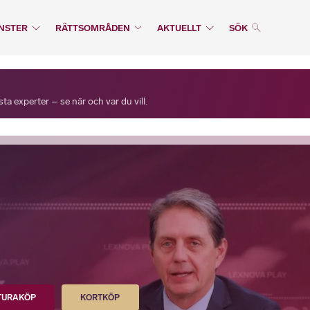
NSTER
RÄTTSOMRÅDEN
AKTUELLT
SÖK
a experter – se när och var du vill.
TURAKÖP
KORTKÖP