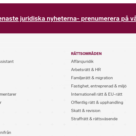
enaste juridiska nyheterna- prenumerera på vå
RÄTTSOMRÅDEN
ssistant
Affärsjuridik
Arbetsrätt & HR
Familjerätt & migration
Fastighet, entreprenad & miljö
mentarer
Internationell rätt & EU-rätt
r
Offentlig rätt & upphandling
Skatt & revision
Straffrätt & rättsväsende
inifrån