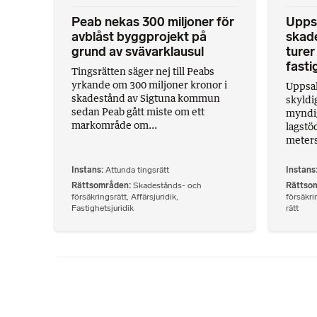
Peab nekas 300 miljoner för
Upps
avblåst byggprojekt på
skade
grund av svävarklausul
turer
fasti
Tingsrätten säger nej till Peabs
yrkande om 300 miljoner kronor i
Uppsal
skadestånd av Sigtuna kommun
skyldi
sedan Peab gått miste om ett
myndig
markområde om...
lagstö
meters
Instans
Attunda tingsrätt
Instans
Rättsområden
Skadestånds- och
Rättso
försäkringsrätt
,
Affärsjuridik
,
försäkri
Fastighetsjuridik
rätt