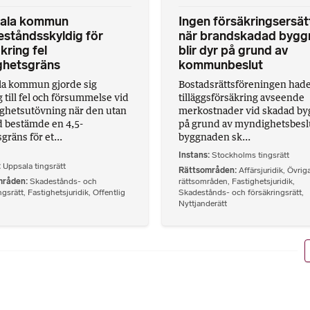
ala kommun
Ingen försäkringsersät
ståndsskyldig för
när brandskadad bygg
 kring fel
blir dyr på grund av
ghetsgräns
kommunbeslut
a kommun gjorde sig
Bostadsrättsföreningen had
g till fel och försummelse vid
tilläggsförsäkring avseende
hetsutövning när den utan
merkostnader vid skadad b
d bestämde en 4,5-
på grund av myndighetsbesl
gräns för et...
byggnaden sk...
Instans
Stockholms tingsrätt
Uppsala tingsrätt
Rättsområden
Affärsjuridik
,
Övrig
mråden
Skadestånds- och
rättsområden
,
Fastighetsjuridik
,
ngsrätt
,
Fastighetsjuridik
,
Offentlig
Skadestånds- och försäkringsrätt
,
Nyttjanderätt