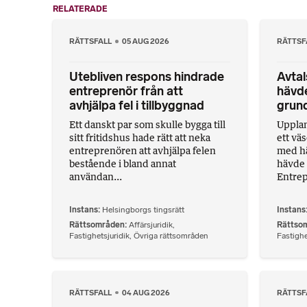
RELATERADE
RÄTTSFALL
05 AUG 2026
RÄTTSF
Utebliven respons hindrade
Avta
entreprenör från att
hävd
avhjälpa fel i tillbyggnad
grund
Ett danskt par som skulle bygga till
Uppla
sitt fritidshus hade rätt att neka
ett väs
entreprenören att avhjälpa felen
med hä
bestående i bland annat
hävde 
användan...
Entrep
Instans
Helsingborgs tingsrätt
Instans
Rättsområden
Affärsjuridik
,
Rättso
Fastighetsjuridik
,
Övriga rättsområden
Fastighe
RÄTTSFALL
04 AUG 2026
RÄTTSF