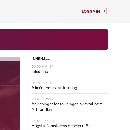
LOGGA IN
INNEHÅLL
00:00 – 01:14
Inledning
01:14 – 20:42
Allmänt om avtalstolkning
20:42 – 25:12
Anvisningar för tolkningen av avtal inom
AB-familjen
25:12 – 55:20
Högsta Domstolens principer för