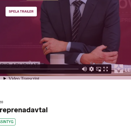
SPELA TRAILER
20
treprenadavtal
GSINTYG