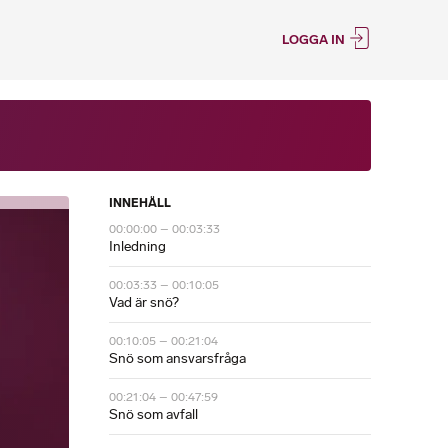
LOGGA IN
INNEHÅLL
00:00:00 – 00:03:33
Inledning
00:03:33 – 00:10:05
Vad är snö?
00:10:05 – 00:21:04
Snö som ansvarsfråga
00:21:04 – 00:47:59
Snö som avfall