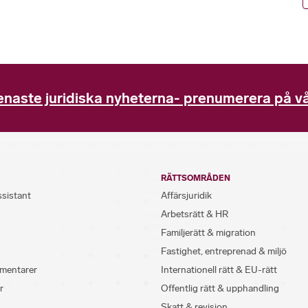
enaste juridiska nyheterna- prenumerera på vå
RÄTTSOMRÅDEN
ssistant
Affärsjuridik
Arbetsrätt & HR
Familjerätt & migration
Fastighet, entreprenad & miljö
mentarer
Internationell rätt & EU-rätt
r
Offentlig rätt & upphandling
Skatt & revision