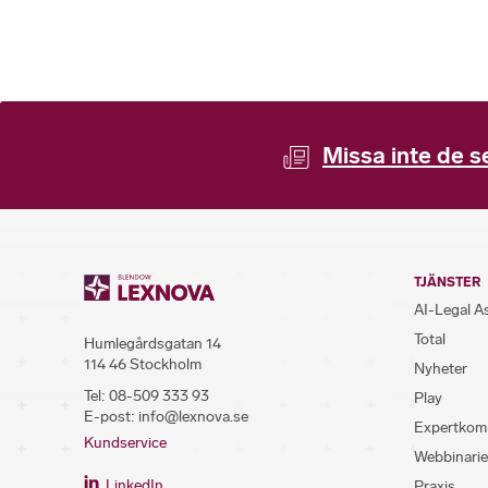
Missa inte de s
TJÄNSTER
AI-Legal A
Total
Humlegårdsgatan 14
114 46 Stockholm
Nyheter
Tel:
08-509 333 93
Play
E-post:
info@lexnova.se
Expertkom
Kundservice
Webbinarie
LinkedIn
Praxis