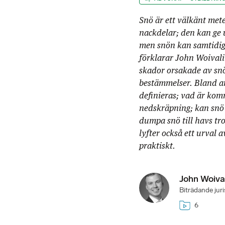
Snö är ett välkänt met
nackdelar; den kan ge 
men snön kan samtidigt 
förklarar John Woivalin
skador orsakade av snö
bestämmelser. Bland an
definieras; vad är kom
nedskräpning; kan snö 
dumpa snö till havs tro
lyfter också ett urval 
praktiskt.
John Woiva
Biträdande juri
6