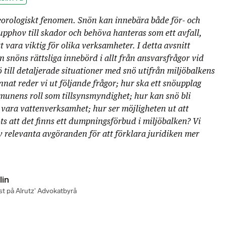
eorologiskt fenomen. Snön kan innebära både för- och
upphov till skador och behöva hanteras som ett avfall,
vara viktig för olika verksamheter. I detta avsnitt
 snöns rättsliga innebörd i allt från ansvarsfrågor vid
 till detaljerade situationer med snö utifrån miljöbalkens
nat reder vi ut följande frågor; hur ska ett snöupplag
munens roll som tillsynsmyndighet; hur kan snö bli
vara vattenverksamhet; hur ser möjligheten ut att
ts att det finns ett dumpningsförbud i miljöbalken? Vi
av relevanta avgöranden för att förklara juridiken mer
lin
st på Alrutz' Advokatbyrå