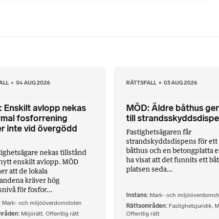
ALL
04 AUG 2026
RÄTTSFALL
03 AUG 2026
Enskilt avlopp nekas
MÖD: Äldre båthus ger
mal fosforrening
till strandsskyddsdisp
r inte vid övergödd
Fastighetsägaren får
strandskyddsdispens för ett
båthus och en betongplatta ef
tighetsägare nekas tillstånd
ha visat att det funnits ett b
t nytt enskilt avlopp. MÖD
platsen seda...
r att de lokala
landena kräver hög
ivå för fosfor...
Instans
Mark- och miljööverdomst
Mark- och miljööverdomstolen
Rättsområden
Fastighetsjuridik
,
M
mråden
Miljörätt
,
Offentlig rätt
Offentlig rätt