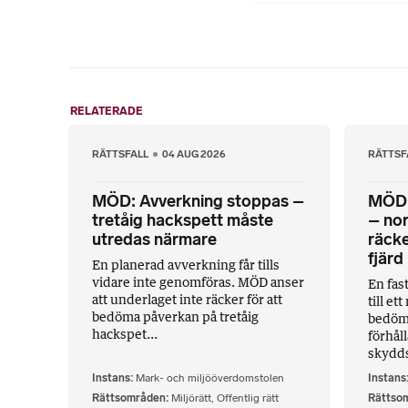
RELATERADE
RÄTTSFALL
04 AUG 2026
RÄTTSF
MÖD: Avverkning stoppas –
MÖD: 
tretåig hackspett måste
– nor
utredas närmare
räcke
fjärd
En planerad avverkning får tills
vidare inte genomföras. MÖD anser
En fas
att underlaget inte räcker för att
till et
bedöma påverkan på tretåig
bedöme
hackspet...
förhål
skyddsn
Instans
Mark- och miljööverdomstolen
Instans
Rättsområden
Miljörätt
,
Offentlig rätt
Rättso