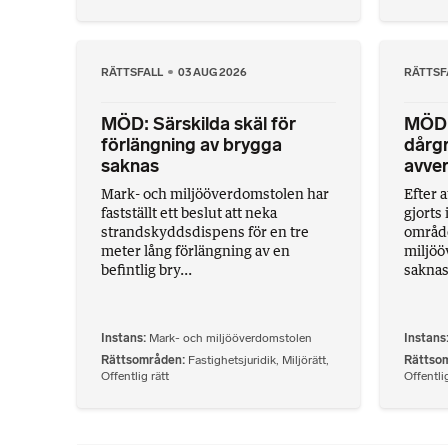
RÄTTSFALL
03 AUG 2026
RÄTTSF
MÖD: Särskilda skäl för
MÖD:
förlängning av brygga
dårgr
saknas
avve
Mark- och miljööverdomstolen har
Efter a
fastställt ett beslut att neka
gjorts
strandskyddsdispens för en tre
område
meter lång förlängning av en
miljöö
befintlig bry...
saknas.
Instans
Mark- och miljööverdomstolen
Instans
Rättsområden
Fastighetsjuridik
,
Miljörätt
,
Rättso
Offentlig rätt
Offentlig