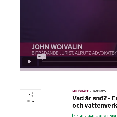
MILJÖRÄTT
JAN 2026
Vad är snö? - E
DELA
och vattenver
ADVOKAT – UTBILDNIN