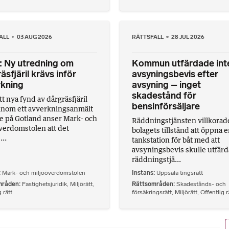
ALL
03 AUG 2026
RÄTTSFALL
28 JUL 2026
 Ny utredning om
Kommun utfärdade int
äsfjäril krävs inför
avsyningsbevis efter
rkning
avsyning – inget
skadestånd för
tt nya fynd av dårgräsfjäril
bensinförsäljare
 inom ett avverkningsanmält
 på Gotland anser Mark- och
Räddningstjänsten villkorad
verdomstolen att det
bolagets tillstånd att öppna 
..
tankstation för båt med att
avsyningsbevis skulle utfärd
räddningstjä...
Mark- och miljööverdomstolen
Instans
Uppsala tingsrätt
mråden
Fastighetsjuridik
,
Miljörätt
,
Rättsområden
Skadestånds- och
 rätt
försäkringsrätt
,
Miljörätt
,
Offentlig r