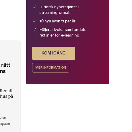
Juridisk nyhetstjänst i
streamingformat
10 nya avsnitt per år
Följer advokatsamfundets
riktlinjer för e-learning
KOM IGÅNG
 rätt
MER INFORMATION
ens
ter att
åthus på
olen
iljörätt
,