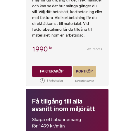
Play får du tillgång till det i sex månader
och kan se det hur många gånger du
vill. Välj ditt betalsätt, kortbetalning eller
mot faktura. Vid kortbetalning får du
direkt åtkomst till materialet. Vid
fakturabetalning får du tillgång till
materialet inom en arbetsdag.
1990
kr
ex. moms
FAKTURAKÖP
KORTKÖP
Få tillgång till alla
avsnitt inom miljörätt
Skapa ett abonnemang
för 1499 kr/mån